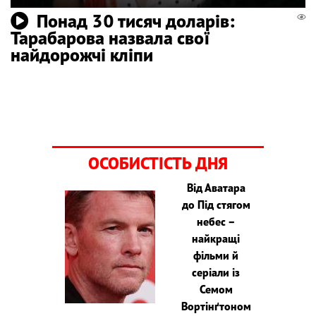
Понад 30 тисяч доларів:
Тарабарова назвала свої
найдорожчі кліпи
ОСОБИСТІСТЬ ДНЯ
Від Аватара
до Під стягом
небес –
найкращі
фільми й
серіали із
Семом
Вортінґтоном