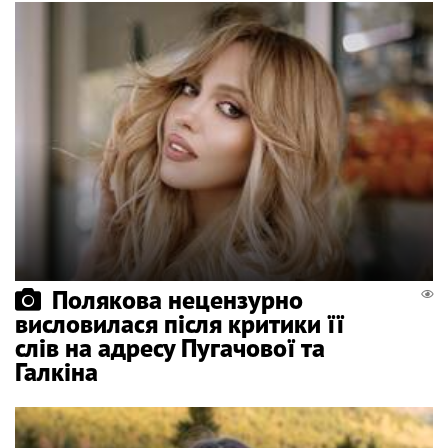
Полякова нецензурно
висловилася після критики її
слів на адресу Пугачової та
Галкіна