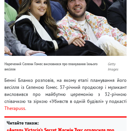
Наречений Селени Гомес висловився про планування їхнього
Getty
весілля
Images
Бенні Бланко розповів, на якому етапі планування його
весілля із Селеною Гомес. 37-річний продюсер і музикант
висловився про майбутню церемонію з 32-річною
співачкою та зіркою «Убивств в одній будівлі» у подкасті
Therapuss
.
Читайте також:
«Ангел» Victoria's Secret Жасмін Тукс оголосила про