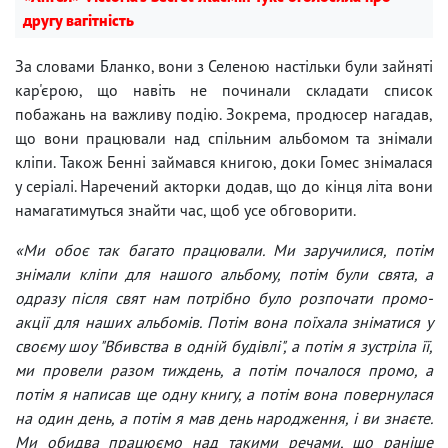
другу вагітність
За словами Бланко, вони з Селеною настільки були зайняті
кар'єрою, що навіть не починали складати список
побажань на важливу подію. Зокрема, продюсер нагадав,
що вони працювали над спільним альбомом та знімали
кліпи. Також Бенні займався книгою, доки Гомес знімалася
у серіалі. Наречений акторки додав, що до кінця літа вони
намагатимуться знайти час, щоб усе обговорити.
«Ми обоє так багато працювали. Ми заручилися, потім
знімали кліпи для нашого альбому, потім були свята, а
одразу після свят нам потрібно було розпочати промо-
акції для наших альбомів. Потім вона поїхала зніматися у
своєму шоу "Вбивства в одній будівлі", а потім я зустріла її,
ми провели разом тиждень, а потім почалося промо, а
потім я написав ще одну книгу, а потім вона повернулася
на один день, а потім я мав день народження, і ви знаєте.
Ми обидва працюємо над такими речами, що раніше