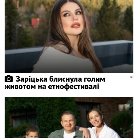
Заріцька блиснула голим
животом на етнофестивалі