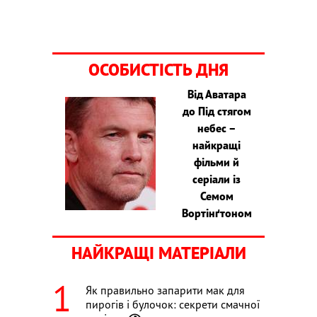
ОСОБИСТІСТЬ ДНЯ
Від Аватара
до Під стягом
небес –
найкращі
фільми й
серіали із
Семом
Вортінґтоном
НАЙКРАЩІ МАТЕРІАЛИ
Як правильно запарити мак для
пирогів і булочок: секрети смачної