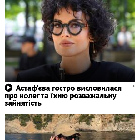
Астаф'єва гостро висловилася
про колег та їхню розважальну
зайнятість