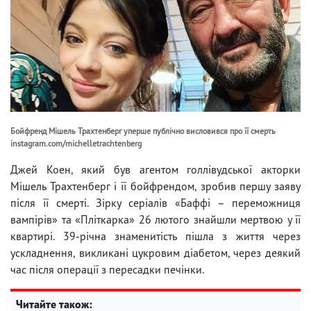
Бойфренд Мішель Трахтенберг уперше публічно висловився про її смерть
instagram.com/michelletrachtenberg
Джей Коен, який був агентом голлівудської акторки
Мішель Трахтенберг і її бойфрендом, зробив першу заяву
після її смерті. Зірку серіалів «Баффі – переможниця
вампірів» та «Пліткарка» 26 лютого знайшли мертвою у її
квартирі. 39-річна знаменитість пішла з життя через
ускладнення, викликані цукровим діабетом, через деякий
час після операції з пересадки печінки.
Читайте також: