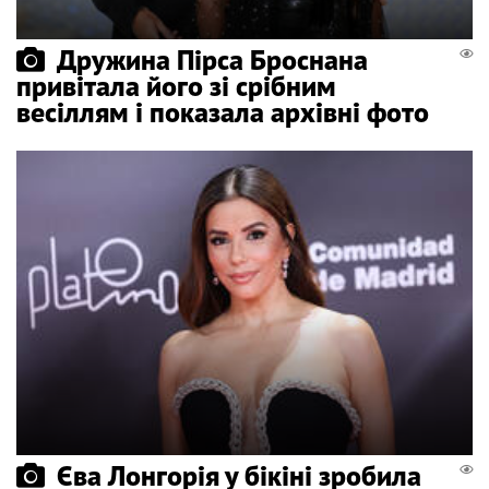
Дружина Пірса Броснана
привітала його зі срібним
весіллям і показала архівні фото
Єва Лонгорія у бікіні зробила