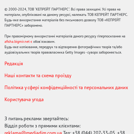
© 2000-2024, ТОВ "КЕПРЕЙТ ПАРТНЕРС". Всі права захищені. Усі права на
матеріали, опубліковані на даному ресурсі, належать ТОВ КЕПРЕЙТ ПАРТНЕРС.
Будь-яке використання матеріалів без письмового дозволу ТОВ «КЕПРЕЙТ
ПАРТНЕРС» заборонено.
При правомірному використанні матеріалів даного ресурсу гіперпосилання на
afisha.bigmir.net є
обов'язковим.
Будь-яке копіювання, передрук та відтворення фотографічних творів та/або
аудіовізуальних творів правовласника Getty Images - суворо забороняється.
Редакція
Наші контакти та схема проїзду
Політика у сфері конфіденційності та персональних даних
Користувача угода
З питань реклами звертайтесь:
Відділ роботи з прямими клієнтами:
reklama@mediadim.com.ua
Тел: +38 (044) 207-33-05, +38