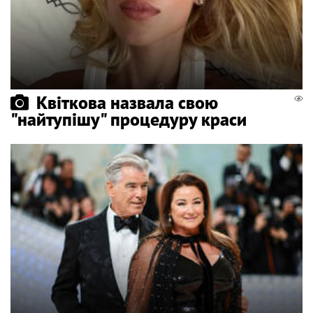
Квіткова назвала свою
"найтупішу" процедуру краси