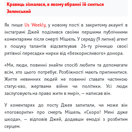
Кравець зізналася, в якому вбранні їй сниться
Зеленський
Як пише
Us Weekly
, у новому пості в закритому акаунті в
інстаграмі Джей поділився своїми першими публічними
коментарями після смерті Мішель. У середу (9 липня) агент
з пошуку талантів відсвяткував 26-ту річницю своєї
рятівної пересадки нирки від «безкорисливого» донора.
«Ми, люди, повинні знайти спосіб любити та допомагати
всім, хто цього потребує. Розбіжності мають припинитися.
Життя невинних людей не повинні ставати частиною
статус-кво, жертвами війни чи політики. Усі люди
заслуговують на право жити в мирі», — написав він.
У коментарях до посту Джея запитали, чи може він
«поговорити» про смерть Мішель. «Скоро! Мені дуже
шкода», — відповів Джей, додавши емодзі з розбитим
серцем.