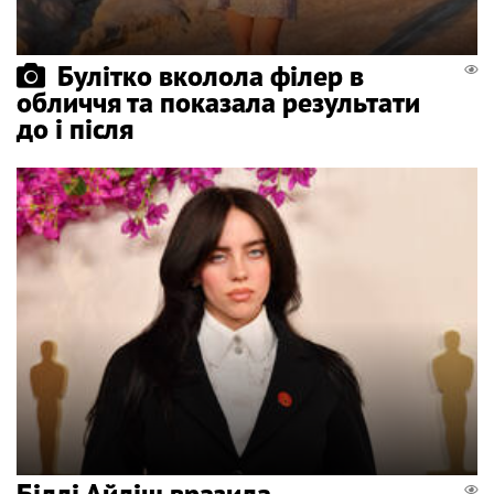
Булітко вколола філер в
обличчя та показала результати
до і після
Біллі Айліш вразила