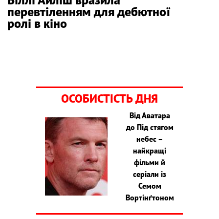
перевтіленням для дебютної
ролі в кіно
ОСОБИСТІСТЬ ДНЯ
Від Аватара
до Під стягом
небес –
найкращі
фільми й
серіали із
Семом
Вортінґтоном