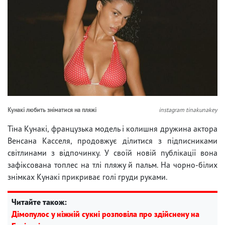
Кунакі любить зніматися на пляжі
instagram tinakunakey
Тіна Кунакі, французька модель і колишня дружина актора
Венсана Касселя, продовжує ділитися з підписниками
світлинами з відпочинку. У своїй новій публікації вона
зафіксована топлес на тлі пляжу й пальм. На чорно-білих
знімках Кунакі прикриває голі груди руками.
Читайте також:
Дімопулос у ніжній сукні розповіла про здійснену на