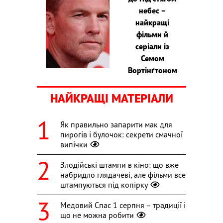
небес –
найкращі
фільми й
серіали із
Семом
Вортінґтоном
НАЙКРАЩІ МАТЕРІАЛИ
Як правильно запарити мак для
пирогів і булочок: секрети смачної
випічки
Злодійські штампи в кіно: що вже
набридло глядачеві, але фільми все
штампуються під копірку
Медовий Спас 1 серпня – традиції і
що не можна робити