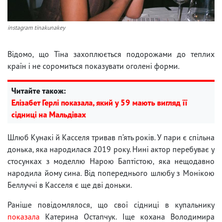
instagram tinakunakey
Відомо, що Тіна захоплюється подорожами до теплих
країн і не соромиться показувати оголені форми.
Читайте також:
Елізабет Герлі показала, який у 59 мають вигляд її
сідниці на Мальдівах
Шлюб Кунакі й Касселя тривав п’ять років. У пари є спільна
донька, яка народилася 2019 року. Нині актор перебуває у
стосунках з моделлю Нарою Баптістою, яка нещодавно
народила йому сина. Від попереднього шлюбу з Монікою
Беллуччі в Касселя є ще дві доньки.
Раніше повідомлялося, що свої сідниці в купальнику
показала
Катерина Остапчук. Іще кохана Володимира