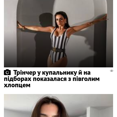
Трінчер у купальнику й на
підборах показалася з півголим
хлопцем