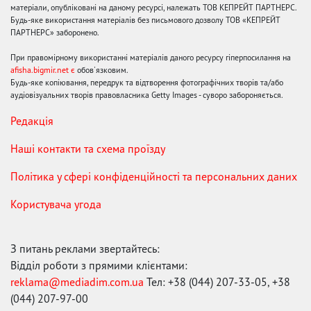
матеріали, опубліковані на даному ресурсі, належать ТОВ КЕПРЕЙТ ПАРТНЕРС.
Будь-яке використання матеріалів без письмового дозволу ТОВ «КЕПРЕЙТ
ПАРТНЕРС» заборонено.
При правомірному використанні матеріалів даного ресурсу гіперпосилання на
afisha.bigmir.net є
обов'язковим.
Будь-яке копіювання, передрук та відтворення фотографічних творів та/або
аудіовізуальних творів правовласника Getty Images - суворо забороняється.
Редакція
Наші контакти та схема проїзду
Політика у сфері конфіденційності та персональних даних
Користувача угода
З питань реклами звертайтесь:
Відділ роботи з прямими клієнтами:
reklama@mediadim.com.ua
Тел: +38 (044) 207-33-05, +38
(044) 207-97-00