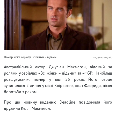
Помер зірка серіалу Всі жінки – відьми
кадр из видео
Австралійський актор Джуліан Макмегон, відомий за
ролями у серіалах «Всі жінки – відьми» та «ФБР: Найбільш
розшукувані», помер у віці 56 років. Його серце
зупинилося 2 липня у місті Клірвотер, штат Флорида, після
боротьби з раком.
Про цю новину виданню Deadline повідомила його
дружина Келлі Макмегон.