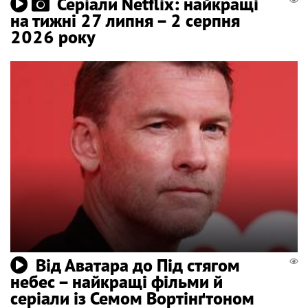
Серіали Netflix: найкращі
на тижні 27 липня – 2 серпня
2026 року
Від Аватара до Під стягом
небес – найкращі фільми й
серіали із Семом Вортінґтоном