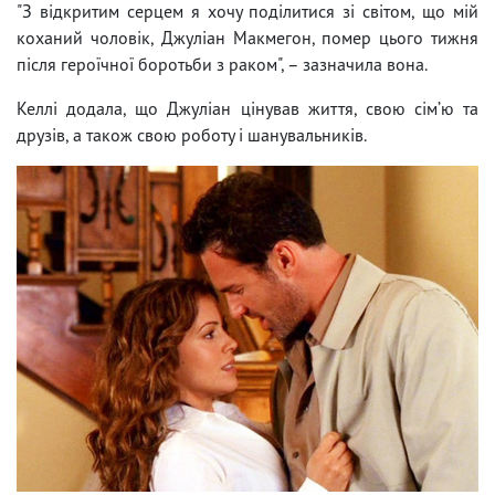
"З відкритим серцем я хочу поділитися зі світом, що мій
коханий чоловік, Джуліан Макмегон, помер цього тижня
після героїчної боротьби з раком", – зазначила вона.
Келлі додала, що Джуліан цінував життя, свою сімʼю та
друзів, а також свою роботу і шанувальників.