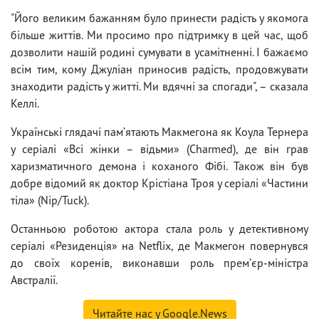
"Його великим бажанням було принести радість у якомога
більше життів. Ми просимо про підтримку в цей час, щоб
дозволити нашій родині сумувати в усамітненні. І бажаємо
всім тим, кому Джуліан приносив радість, продовжувати
знаходити радість у житті. Ми вдячні за спогади", – сказала
Келлі.
Українські глядачі памʼятають Макмегона як Коула Тернера
у серіалі «Всі жінки – відьми» (Charmed), де він грав
харизматичного демона і коханого Фібі. Також він був
добре відомий як доктор Крістіана Троя у серіалі «Частини
тіла» (Nip/Tuck).
Останньою роботою акторa стала роль у детективному
серіалі «Резиденція» на Netflix, де Макмегон повернувся
до своїх коренів, виконавши роль премʼєр-міністра
Австралії.
Читайте нас у Google.News