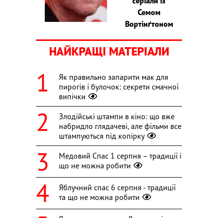
серіали із
Семом
Вортінґтоном
НАЙКРАЩІ МАТЕРІАЛИ
Як правильно запарити мак для
пирогів і булочок: секрети смачної
випічки
Злодійські штампи в кіно: що вже
набридло глядачеві, але фільми все
штампуються під копірку
Медовий Спас 1 серпня – традиції і
що не можна робити
Яблучний спас 6 серпня - традиції
та що не можна робити