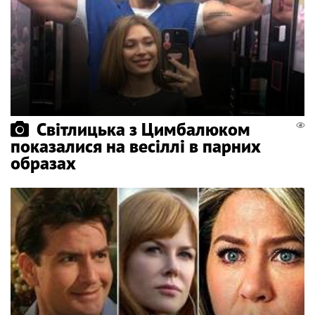
Світлицька з Цимбалюком
показалися на весіллі в парних
образах