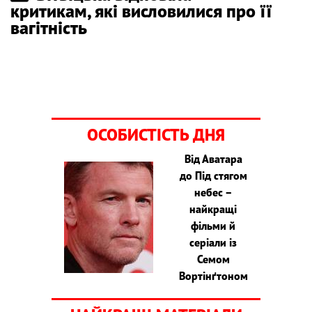
критикам, які висловилися про її
вагітність
ОСОБИСТІСТЬ ДНЯ
Від Аватара
до Під стягом
небес –
найкращі
фільми й
серіали із
Семом
Вортінґтоном