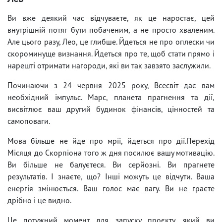
Ви вже деякий час відчуваєте, як це наростає, цей
внутрішній потяг бути побаченим, а не просто хваленим.
Але цього разу, Лео, це глибше. Йдеться не про оплески чи
скороминуще визнання. Йдеться про те, щоб стати прямо і
нарешті отримати нагороди, які ви так завзято заслужили.
Починаючи з 24 червня 2025 року, Всесвіт дає вам
необхідний імпульс. Марс, планета прагнення та дії,
висвітлює ваш другий будинок фінансів, цінностей та
самоповаги.
Мова більше не йде про мрії, йдеться про дії.Перехід
Місяця до Скорпіона того ж дня посилює вашу мотивацію.
Ви більше не балуєтеся. Ви серйозні. Ви прагнете
результатів. І знаєте, що? Інші можуть це відчути. Ваша
енергія змінюється. Ваш голос має вагу. Ви не граєте
дрібно і це видно.
Це потужний момент для запуску проєкту, який ви