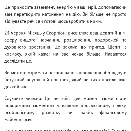
Це приносить заземлену енергію у ваші мрії, допомагаючи
вам перетворити натхнення на дію. Ви більше не просто
відчуваєте речі; ви готові щось зробити з ними.
24 червня Місяць у Скорпіоні висвітлює ваш дев'ятий дім,
сферу вищого навчання, розширення, подорожей та
духовного зростання. Це заклик до пригод. Шепіт із
космосу, який каже: на вас чекає більше. Наважтеся
дослідити це.
Ви можете отримати несподіване запрошення або відчути
потужний внутрішній поштовх, який ви тихо носили вже
деякий час.
Слухайте уважно. Це не збіг. Цей момент може стати
поворотним моментом у вашому професійному шляху,
особистісному розвитку чи навіть фінансовому
майбутньому.
Це не просто час для роздумів, це для відповіді. Будь то