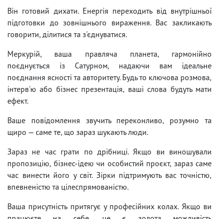
Він готовий дихати. Енергія переходить від внутрішньої
підготовки до зовнішнього вираження. Вас закликають
говорити, ділитися та з'єднуватися.
Меркурій, ваша правляча планета, гармонійно
поєднується із Сатурном, надаючи вам ідеальне
поєднання ясності та авторитету. Будь то ключова розмова,
інтерв'ю або бізнес презентація, ваші слова будуть мати
ефект.
Ваше повідомлення звучить переконливо, розумно та
щиро — саме те, що зараз шукають люди.
Зараз не час грати по дрібниці. Якщо ви виношували
пропозицію, бізнес-ідею чи особистий проєкт, зараз саме
час винести його у світ. Зірки підтримують вас точністю,
впевненістю та цілеспрямованістю.
Ваша присутність притягує у професійних колах. Якщо ви
працюєте на себе, це є золота можливість