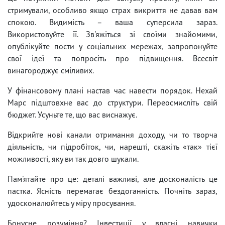
стримували, особливо якщо страх викриття не давав вам
спокою. Видимість – ваша суперсила зараз.
Використовуйте її. Зв'яжіться зі своїми знайомими,
опублікуйте пости у соціальних мережах, запропонуйте
свої ідеї та попросіть про підвищення. Всесвіт
винагороджує сміливих.
У фінансовому плані настав час навести порядок. Нехай
Марс підштовхне вас до структури. Переосмисліть свій
бюджет. Усуньте те, що вас виснажує.
Відкрийте нові канали отримання доходу, чи то творча
діяльність, чи підробіток, чи, нарешті, скажіть «так» тієї
можливості, яку ви так довго шукали.
Пам'ятайте про це: деталі важливі, але досконалість це
пастка. Ясність перемагає бездоганність. Почніть зараз,
удосконалюйтесь у міру просування.
Бонусне розуміння? Інвестиції у власні навички