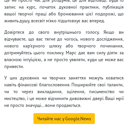
запис на курс, початок духовної практики, публікація
вашої творчої праці або бронювання цієї подорожі, що
живить душу, всесвіт м'яко підштовхує вас вперед.
Довіртеся до свого внутрішнього голосу. Якщо ви
відчуваєте, що вас тягне до чогось, нового дослідження,
нового кар'єрного шляху або творчого починання,
дотримуйтесь цього поклику. Марс дає вам силу діяти за
власною інтуїцією, а не просто уявляти, куди це може вас
привести.
У цих духовних чи творчих заняттях можуть ховатися
навіть фінансові благословення. Поширюйте свої таланти,
чи то через викладання, зцілення, письменство чи
мистецтво, і це може відчинити дивовижні двері. Ваші мрії
не просто значущі... вони продаються.
Читайте нас у Google.News