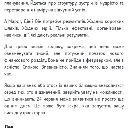
планування. Йдеться про структуру, зустріч із мудрістю та
перетворення наміру на відчутний успіх.
А Марс у Діві? Він потребує результатів. Жодних коротких
шляхів. Жодних мрій. Тільки ефективні, організовані,
навмисні дії, які дають реальні результати.
Для трьох знаків зодіаку, зокрема, цей день може
ознаменувати тихий, але потужний початок нового
фінансового розділу. Вона не прийде з феєрверком, але з
ясністю. Спокою. Впевненістю. Знанням того, що настав
час.
Якщо ваш знак або хтось із ваших близьких знаходиться
серед тих, хто відзначений, зверніть увагу на можливості,
що виникають. 24 червня може виявитися не просто ще
одним днем. Це може бути іскра, яка запустить вашу
висхідну траєкторію.
Лев