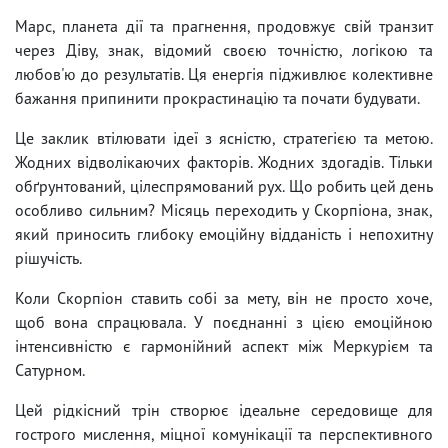
Марс, планета дії та прагнення, продовжує свій транзит
через Діву, знак, відомий своєю точністю, логікою та
любов'ю до результатів. Ця енергія підживлює колективне
бажання припинити прокрастинацію та почати будувати.
Це заклик втілювати ідеї з ясністю, стратегією та метою.
Жодних відволікаючих факторів. Жодних здогадів. Тільки
обґрунтований, цілеспрямований рух. Що робить цей день
особливо сильним? Місяць переходить у Скорпіона, знак,
який приносить глибоку емоційну відданість і непохитну
рішучість.
Коли Скорпіон ставить собі за мету, він не просто хоче,
щоб вона спрацювала. У поєднанні з цією емоційною
інтенсивністю є гармонійний аспект між Меркурієм та
Сатурном.
Цей рідкісний трін створює ідеальне середовище для
гострого мислення, міцної комунікації та перспективного