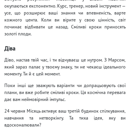
окупаються експонентно. Курс, тренер, новий інструмент —
усе, що розширює ваші знання чи впевненість, варте
кожного цента. Коли ви вірите у свою цінність, світ
починає відбивати це назад. Сміливі кроки приносять
золоті плоди.
Діва
Діво, настав твій час, і ти відчуваєш це нутром. З Марсом,
який зараз палає у твоєму знаку, ти не чекаєш ідеального
моменту. Ти й є цей момент.
Поки інші ще зважують варіанти чи допрацьовують свої
плани, ви вже робите сміливі кроки. Ця космічна перевага
дає вам неймовірний імпульс.
24 червня Місяць активує ваш третій будинок спілкування,
навчання та нетворкінгу. Та тиха ідея, яку ви
вдосконалювали?