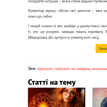
ігноруйте інтуїцію – вона стане вашим путівник
Коментар жриці: «Коли світ шепоче – вам тр
ключ до себе».
І нехай кожен із вас знайде у цьому тижні сво
ті, хто це розуміє, завжди мають перевагу.
(Федорова). До зустрічі в новому колі часу.
Чита
Теги:
гороскоп
,
гороскоп на тиждень
,
ексклюз
Статті на тему