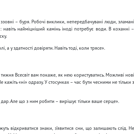
 ззовні – буря. Робочі виклики, непередбачувані люди, зламан
і: навіть найміцніший камінь іноді потребує води. В коханні 
ску.
 а у здатності довіряти. Навіть тоді, коли трясе».
о тижня Всесвіт вам покаже, як нею користуватись. Можливі нов
 кажіть «ні» одразу. У стосунках – час бути чесними не тільки 
ар. Але що з ним робити – вирішує тільки ваше серце».
ть відкриватися знаки, з’явитися сни, що залишають слід. Н