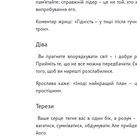
пам’ятайте: справжній лідер – це не той, хто 
випробування его.
Коментар жриці: «Гідність – у тиші після гу
трон».
Діва
Ви прагнете впорядкувати світ – і добре ро
Прийміть те, що не все можна передбачити. С
того, щоб ви нарешті розслабилися.
Ярослава каже: «Іноді найкращий план – це 
простішим».
Терези
Ваше серце тягне вас в один бік, а розум –
вагатися, сумніватися, обдумувати. Але прийде
його.