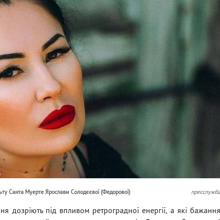
льту Санта Муерте Ярослави Солодєєвої (Федорової)
пресслужб
ня дозріють під впливом ретроградної енергії, а які бажанн