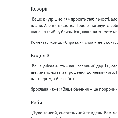
Козоріг
Ваше внутрішнє «я» просить стабільності, але
плани. Але ви вистоїте. Просто нагадуйте соб
шанс на глибшу близькість, якщо ви знімете ма
Коментар жриці: «Справжня сила – не у контролі,
Водолій
Ваша унікальність – ваш головний дар. І цьог
ідеї, знайомства, запрошення до незвичного. Не
партнером, а й із собою.
Ярослава каже: «Ваше бачення – це пророчий д
Риби
Дуже тонкий, енергетичний тиждень. Вам можу