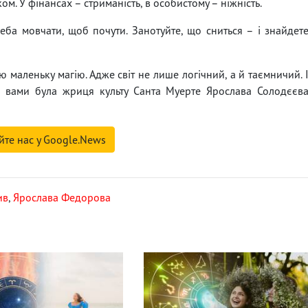
ом. У фінансах – стриманість, в особистому – ніжність.
еба мовчати, щоб почути. Занотуйте, що сниться – і знайдет
ю маленьку магію. Адже світ не лише логічний, а й таємничий. 
 З вами була жриця культу Санта Муерте Ярослава Солодєєв
йте нас у Google.News
ив
,
Ярослава Федорова