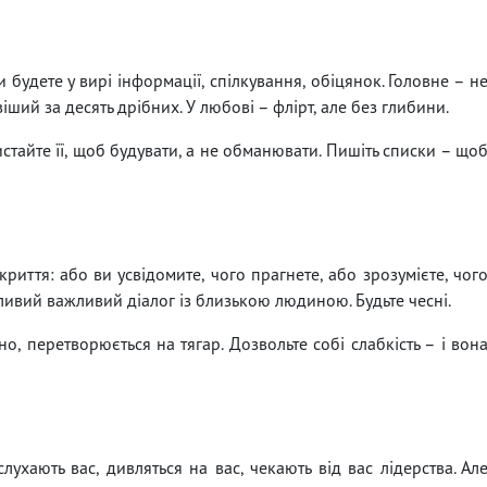
будете у вирі інформації, спілкування, обіцянок. Головне – н
ший за десять дрібних. У любові – флірт, але без глибини.
тайте її, щоб будувати, а не обманювати. Пишіть списки – що
риття: або ви усвідомите, чого прагнете, або зрозумієте, чог
ливий важливий діалог із близькою людиною. Будьте чесні.
, перетворюється на тягар. Дозвольте собі слабкість – і вон
хають вас, дивляться на вас, чекають від вас лідерства. Ал