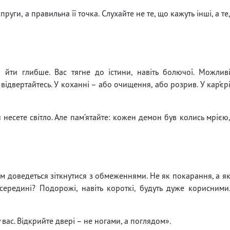
руги, а правильна її точка. Слухайте не те, що кажуть інші, а те
йти глибше. Вас тягне до істини, навіть болючої. Можлив
відвертайтесь. У коханні – або очищення, або розрив. У кар’єр
 несете світло. Але пам’ятайте: кожен демон був колись мрією
м доведеться зіткнутися з обмеженнями. Не як покарання, а я
ередині? Подорожі, навіть короткі, будуть дуже корисними
у вас. Відкрийте двері – не ногами, а поглядом».