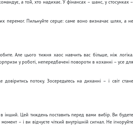
командує, а той, хто надихає. У фінансах – шанс, у стосунках 
чних перемог. Пильнуйте серце: саме воно визначає шлях, а н
бите. Але цього тижня хаос навчить вас більше, ніж логіка
юрпризи у роботі, непередбачені повороти в коханні – усе дл
довіритись потоку. Зосередьтесь на диханні – і світ стан
 в інший. Цей тиждень поставить перед вами вибір. Ви будет
 момент – і ви відчуєте чіткий внутрішній сигнал. Не ігноруйт