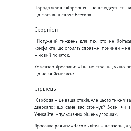
Порада жриці: «Гармонія – це не відсутність нап
що мовчки шепоче Всесвіт».
Скорпіон
Потужний тиждень для тих, хто не боїться 
конфлікти, що оголять справжні причини – не 
– новий початок.
Коментар Ярослави: «Тіні не страшні, якщо ви
що не здійснилась».
Стрілець
Свобода – це ваша стихія. Але цього тижня ва
дзеркало: що саме вас стримує? Зовні чи вс
Уникайте імпульсивних рішень у грошах.
Ярослава радить: «Часом клітка – не ззовні, а 