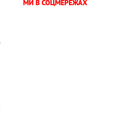
МИ В СОЦМЕРЕЖАХ
ї
о
у
:
з
.
о