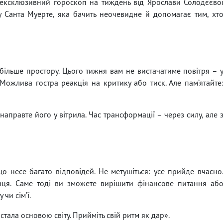
е ексклюзивний гороскоп на тиждень від Ярослави Солодєєво
ту Санта Муерте, яка бачить неочевидне й допомагає тим, хт
більше простору. Цього тижня вам не вистачатиме повітря – 
і. Можлива гостра реакція на критику або тиск. Але пам’ятайте
направте його у вітрила. Час трансформації – через силу, але 
о несе багато відповідей. Не метушіться: усе прийде вчасно
ниця. Саме тоді ви зможете вирішити фінансове питання аб
чи сім’ї.
стала основою світу. Прийміть свій ритм як дар».