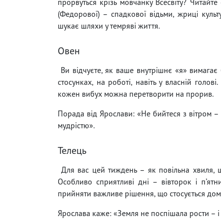
прорвуться крізь мовчанку Всесвіту? Читайт
(Федорової) – спадкової відьми, жриці куль
шукає шляхи у темряві життя.
Овен
Ви відчуєте, як ваше внутрішнє «я» вимагає 
стосунках, на роботі, навіть у власній голов
кожен вибух можна перетворити на прорив.
Порада від Ярослави: «Не бийтеся з вітром – 
мудрістю».
Телець
Для вас цей тиждень – як повільна хвиля, щ
Особливо сприятливі дні – вівторок і п’ят
прийняти важливе рішення, що стосується дому 
Ярослава каже: «Земля не поспішала рости – і 