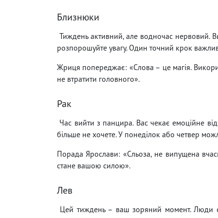
Близнюки
Тиждень активний, але водночас нервовий. Ви 
розпорошуйте увагу. Один точний крок важливі
Жриця попереджає: «Слова – це магія. Викорис
не втратити головного».
Рак
Час вийти з панцира. Вас чекає емоційне відк
більше не хочете. У понеділок або четвер мож
Порада Ярослави: «Сльоза, не випущена вчасно
стане вашою силою».
Лев
Цей тиждень – ваш зоряний момент. Люди слу