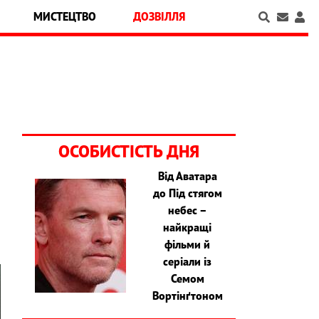
МИСТЕЦТВО
ДОЗВІЛЛЯ
ОСОБИСТІСТЬ ДНЯ
Від Аватара
до Під стягом
а
небес –
найкращі
фільми й
серіали із
Семом
Вортінґтоном