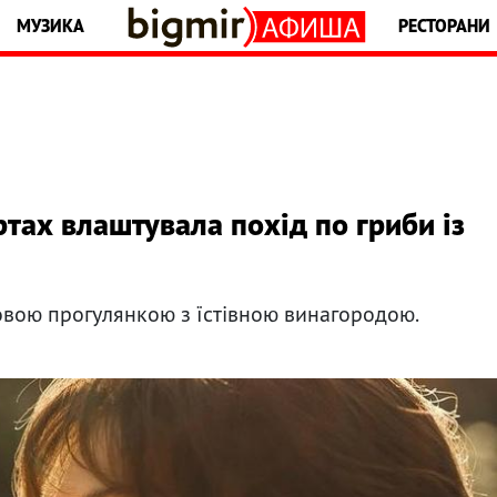
МУЗИКА
РЕСТОРАНИ
тах влаштувала похід по гриби із
овою прогулянкою з їстівною винагородою.