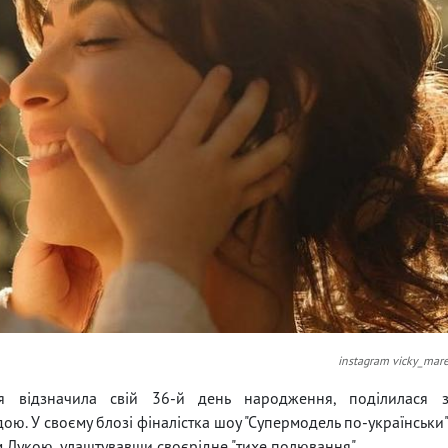
instagram vicky_mar
ня відзначила свій 36-й день народження, поділилася 
. У своєму блозі фіналістка шоу "Супермодель по-українськи
ом Лукою, улаштувавши своєрідне "тихе полювання".