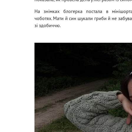
На знімках блогерка постала в мінішорта
чоботях. Мати й син шукали гриби й не забува
зі здобиччю.