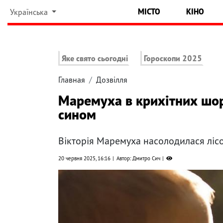
МІСТО
КІНО
Українська
Яке свято сьогодні
Гороскопи 2025
Главная
Дозвілля
Маремуха в крихітних шор
сином
Вікторія Маремуха насолодилася ліс
20 червня 2025, 16:16
Автор: Дмитро Сич