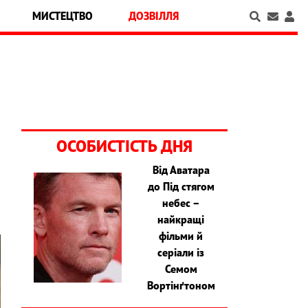
МИСТЕЦТВО
ДОЗВІЛЛЯ
ОСОБИСТІСТЬ ДНЯ
Від Аватара
до Під стягом
небес –
найкращі
фільми й
серіали із
Семом
Вортінґтоном