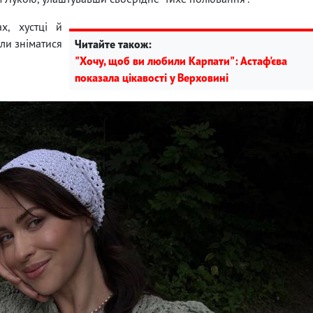
х, хустці й
ли зніматися
Читайте також:
"Хочу, щоб ви любили Карпати": Астаф'єва
показала цікавості у Верховині