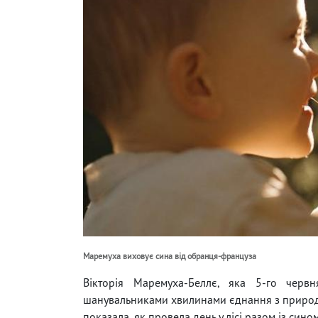
Маремуха виховує сина від обранця-француза
Вікторія Маремуха-Беллє, яка 5-го черв
шанувальниками хвилинами єднання з природою
показала, як провела день у лісі разом із син