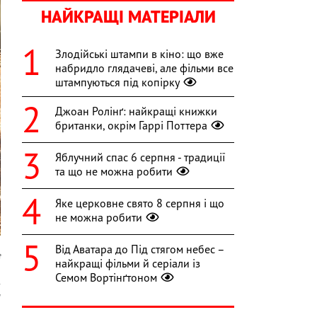
НАЙКРАЩІ МАТЕРІАЛИ
Злодійські штампи в кіно: що вже
набридло глядачеві, але фільми все
штампуються під копірку
Джоан Ролінґ: найкращі книжки
британки, окрім Гаррі Поттера
Яблучний спас 6 серпня - традиції
та що не можна робити
Яке церковне свято 8 серпня і що
не можна робити
Від Аватара до Під стягом небес –
e
найкращі фільми й серіали із
Семом Вортінґтоном
з
"