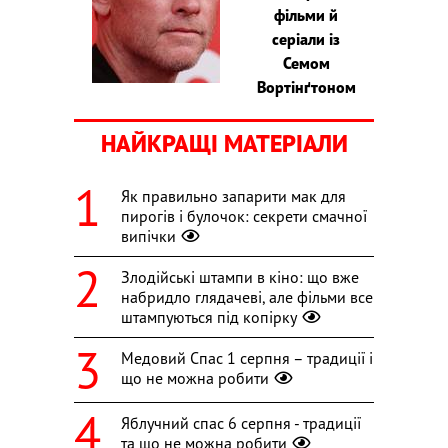
фільми й
серіали із
Семом
Вортінґтоном
НАЙКРАЩІ МАТЕРІАЛИ
Як правильно запарити мак для
пирогів і булочок: секрети смачної
випічки
Злодійські штампи в кіно: що вже
набридло глядачеві, але фільми все
штампуються під копірку
Медовий Спас 1 серпня – традиції і
що не можна робити
Яблучний спас 6 серпня - традиції
та що не можна робити