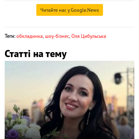
Читайте нас у Google.News
Теги:
обкладинка
,
шоу-бізнес
,
Оля Цибульська
Статті на тему