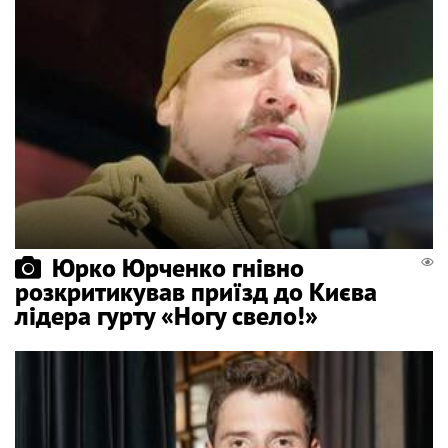
Юрко Юрченко гнівно
розкритикував приїзд до Києва
лідера гурту «Ногу свело!»