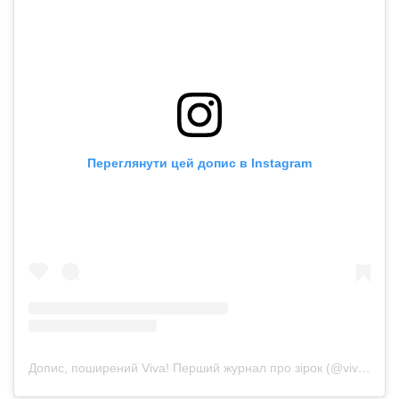
Переглянути цей допис в Instagram
Допис, поширений Viva! Перший журнал про зірок (@viva_ukraine_magazine)