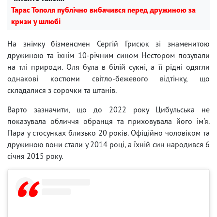
Тарас Тополя публічно вибачився перед дружиною за
кризи у шлюбі
На знімку бізменсмен Сергій Грисюк зі знаменитою
дружиною та їхнім 10-річним сином Нестором позували
на тлі природи. Оля була в білій сукні, а її рідні одягли
однакові костюми світло-бежевого відтінку, що
складалися з сорочки та штанів.
Варто зазначити, що до 2022 року Цибульська не
показувала обличчя обранця та приховувала його ім'я.
Пара у стосунках близько 20 років. Офіційно чоловіком та
дружиною вони стали у 2014 році, а їхній син народився 6
січня 2015 року.