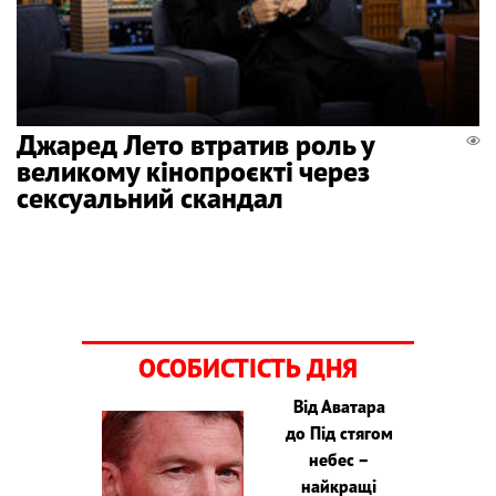
Джаред Лето втратив роль у
великому кінопроєкті через
сексуальний скандал
ОСОБИСТІСТЬ ДНЯ
Від Аватара
до Під стягом
небес –
найкращі