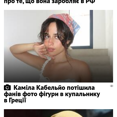
про те, що вона заробляє в РФ
Каміла Кабельйо потішила
фанів фото фігури в купальнику
в Греції