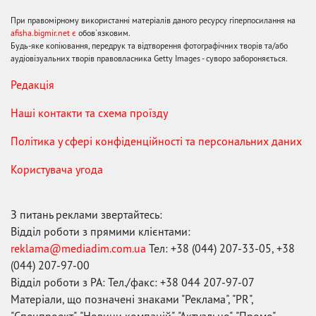
При правомірному використанні матеріалів даного ресурсу гіперпосилання на
afisha.bigmir.net є
обов'язковим.
Будь-яке копіювання, передрук та відтворення фотографічних творів та/або
аудіовізуальних творів правовласника Getty Images - суворо забороняється.
Редакція
Наші контакти та схема проїзду
Політика у сфері конфіденційності та персональних даних
Користувача угода
З питань реклами звертайтесь:
Відділ роботи з прямими клієнтами:
reklama@mediadim.com.ua
Тел: +38 (044) 207-33-05, +38
(044) 207-97-00
Відділ роботи з РА: Тел./факс: +38 044 207-97-07
Матеріали, що позначені знаками "Реклама", "PR",
"Спецпроект", "Новини компаній", "Актуально", "Промо",