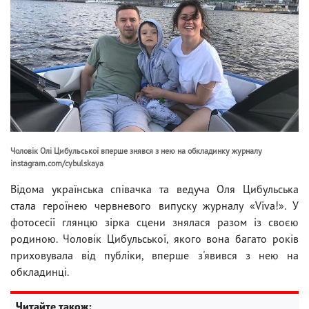
Чоловік Олі Цибульської вперше знявся з нею на обкладинку журналу
instagram.com/cybulskaya
Відома українська співачка та ведуча Оля Цибульська
стала героїнею червневого випуску журналу «Viva!». У
фотосесії глянцю зірка сцени знялася разом із своєю
родиною. Чоловік Цибульської, якого вона багато років
приховувала від публіки, вперше з'явився з нею на
обкладинці.
Читайте також: