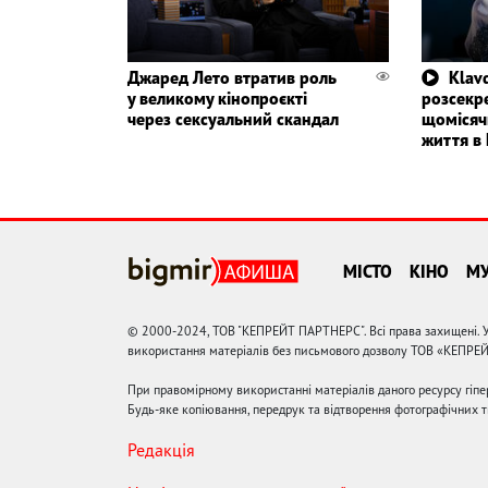
Джаред Лето втратив роль
Klavd
у великому кінопроєкті
розсекр
через сексуальний скандал
щомісяч
життя в 
МІСТО
КІНО
М
© 2000-2024, ТОВ "КЕПРЕЙТ ПАРТНЕРС". Всі права захищені. У
використання матеріалів без письмового дозволу ТОВ «КЕПРЕ
При правомірному використанні матеріалів даного ресурсу гіп
Будь-яке копіювання, передрук та відтворення фотографічних тв
Редакція