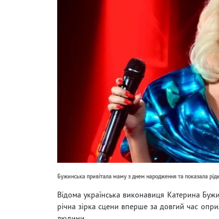
Бужинська привітала маму з днем ​​народження та показала рід
Відома українська виконавиця Катерина Бужин
річна зірка сцени вперше за довгий час опр
людини.