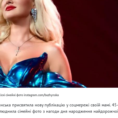
кісні сімейні фото instagram.com/buzhynska
ська присвятила нову публікацію у соцмережі своїй мамі. 45
илюднила сімейні фото з нагоди дня народження найдорожчо