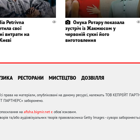
ia Petrivna
Онука Ротару показала
етила свої
зустріч із Жакмюсом у
ні витрати на
червоній сукні його
Києві
виготовлення
УЗИКА
РЕСТОРАНИ
МИСТЕЦТВО
ДОЗВІЛЛЯ
сі права на матеріали, опубліковані на даному ресурсі, належать ТОВ КЕПРЕЙТ ПАРТ
ЙТ ПАРТНЕРС» заборонено.
ерпосилання на
afisha.bigmir.net є
обов'язковим.
орів та/або аудіовізуальних творів правовласника Getty Images - суворо забороняєтьс