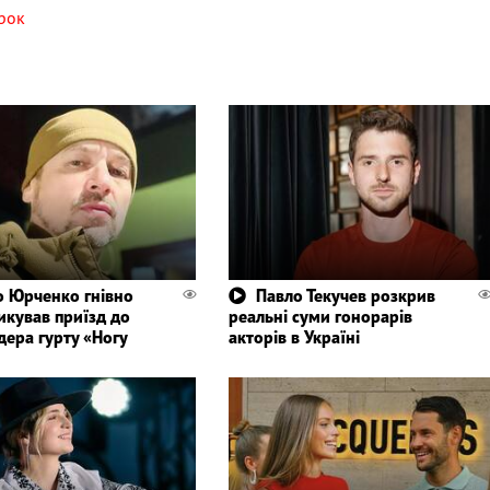
рок
 Юрченко гнівно
Павло Текучев розкрив
икував приїзд до
реальні суми гонорарів
дера гурту «Ногу
акторів в Україні