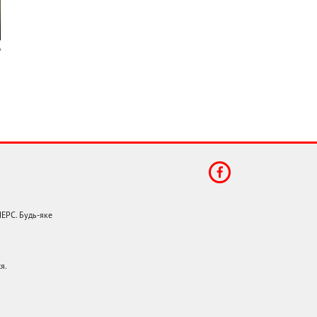
НЕРС. Будь-яке
я.