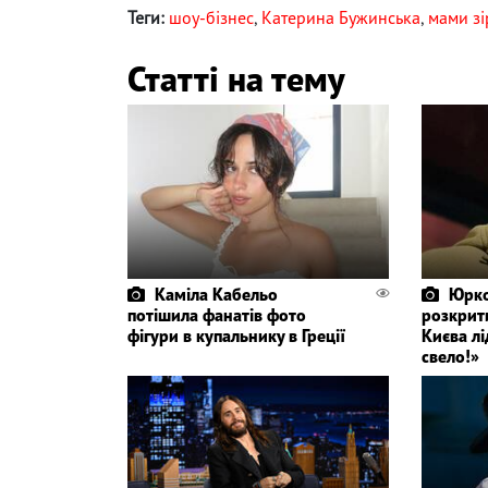
Теги:
шоу-бізнес
,
Катерина Бужинська
,
мами зі
Статті на тему
Каміла Кабельо
Юрко
потішила фанатів фото
розкрит
фігури в купальнику в Греції
Києва лі
свело!»