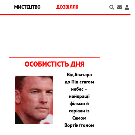
МИСТЕЦТВО
ДОЗВІЛЛЯ
ОСОБИСТІСТЬ ДНЯ
Від Аватара
до Під стягом
небес –
найкращі
фільми й
серіали із
Семом
Вортінґтоном