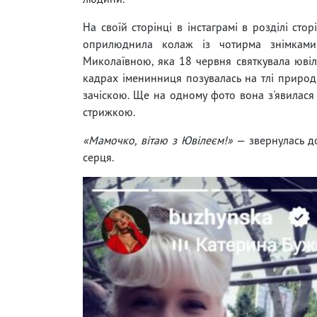
На своїй сторінці в інстаграмі в розділі сто
оприлюднила колаж із чотирма знімкам
Миколаївною, яка 18 червня святкувала ювіл
кадрах іменинниця позувалась на тлі приро
зачіскою. Ще на одному фото вона з'явилася
стрижкою.
«Мамочко, вітаю з Ювілеєм!»
— звернулась до
серця.