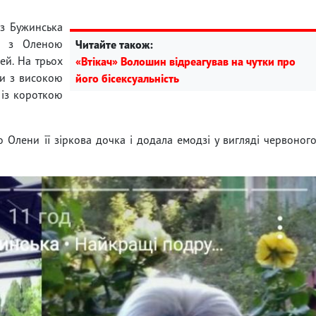
різ Бужинська
и з Оленою
Читайте також:
ей. На трьох
«Втікач» Волошин відреагував на чутки про
ди з високою
його бісексуальність
 із короткою
 Олени її зіркова дочка і додала емодзі у вигляді червоног