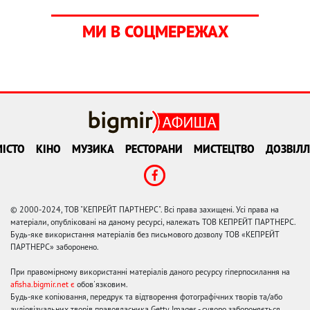
МИ В СОЦМЕРЕЖАХ
ІСТО
КІНО
МУЗИКА
РЕСТОРАНИ
МИСТЕЦТВО
ДОЗВІЛЛ
© 2000-2024, ТОВ "КЕПРЕЙТ ПАРТНЕРС". Всі права захищені. Усі права на
матеріали, опубліковані на даному ресурсі, належать ТОВ КЕПРЕЙТ ПАРТНЕРС.
Будь-яке використання матеріалів без письмового дозволу ТОВ «КЕПРЕЙТ
ПАРТНЕРС» заборонено.
При правомірному використанні матеріалів даного ресурсу гіперпосилання на
afisha.bigmir.net є
обов'язковим.
Будь-яке копіювання, передрук та відтворення фотографічних творів та/або
аудіовізуальних творів правовласника Getty Images - суворо забороняється.