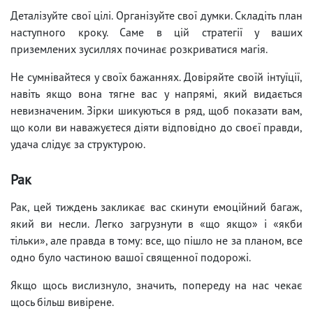
Деталізуйте свої цілі. Організуйте свої думки. Складіть план
наступного кроку. Саме в цій стратегії у ваших
приземлених зусиллях починає розкриватися магія.
Не сумнівайтеся у своїх бажаннях. Довіряйте своїй інтуїції,
навіть якщо вона тягне вас у напрямі, який видається
невизначеним. Зірки шикуються в ряд, щоб показати вам,
що коли ви наважуєтеся діяти відповідно до своєї правди,
удача слідує за структурою.
Рак
Рак, цей тиждень закликає вас скинути емоційний багаж,
який ви несли. Легко загрузнути в «що якщо» і «якби
тільки», але правда в тому: все, що пішло не за планом, все
одно було частиною вашої священної подорожі.
Якщо щось вислизнуло, значить, попереду на нас чекає
щось більш вивірене.