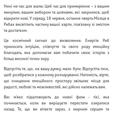
Нині не час для жалю. Цей час для примирення – з вашим
минулим, вашим вибором та шляхами, які закрилися, щоб
відкрити нові. У середу, 18 червня, остання чверть Місяця в
Рибах висвітлить частину вашої карти, пов'язану зі змістом
та достатком.
Це космічний сигнал до визволення. Енергія Риб
приносить інтуїцію, співчуття та свого роду емоційну
благодать, яка допомагає вам побачити свою історію з
більш високої точки зору.
Відпустіть те, що, на вашу думку, мало бути. Відпустіть тиск,
щоб розібратися у кожному розчаруванні. Натомість, вірте,
що очищення емоційного простору звільняє місце для
радості, любові та можливостей, які дійсно належать вам.
Вас м'яко підштовхують до нової фази - тієї, яка
починається, коли ви вирішуєте перестати озиратися
назад. Те, що ви вітаєте зараз, з мирним серцем та