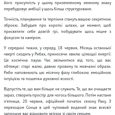
його присутність у цьому приземленому земному знаку
перебудовує амбіції у щось більш структуроване.
Точність, планування та терпіння стануть вашою секретною
зброєю. Забудьте про короткі шляхи, це момент, щоб
присвятити себе довгій грі, побудувати щось міцне з
фокусом та наміром.
У середині тижня, у середу, 18 червня, Місяць останньої
чверті сходить у Рибах, приносячи хвилю цілющої енергії.
Це космічна пауза. Час звільнитися від того, що вас
обтяжує: старі жалю, давню провину та мовчазні образи.
Риби наповнюють цю місячну фазу глибокою емоційною
інтуїцією та пошепки духовної ясності.
Відпустіть те, що вам більше не служить. Те, що ви очищаєте
зараз, створить простір для чогось більшого. Потім настане
п'ятниця, 20 червня, офіційний початок сезону Раку. З
переходом Сонця в цей чутливий водяний знак всесвіт
запрошує вас відновити зв'язок зі своїм серцем.