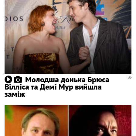
Молодша донька Брюса
Вілліса та Демі Мур вийшла
заміж