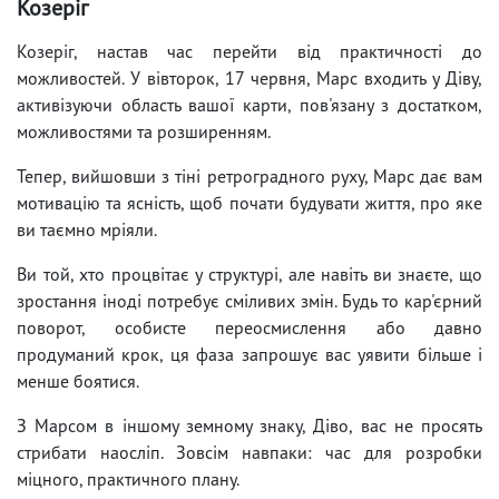
Козеріг
Козеріг, настав час перейти від практичності до
можливостей. У вівторок, 17 червня, Марс входить у Діву,
активізуючи область вашої карти, пов'язану з достатком,
можливостями та розширенням.
Тепер, вийшовши з тіні ретроградного руху, Марс дає вам
мотивацію та ясність, щоб почати будувати життя, про яке
ви таємно мріяли.
Ви той, хто процвітає у структурі, але навіть ви знаєте, що
зростання іноді потребує сміливих змін. Будь то кар'єрний
поворот, особисте переосмислення або давно
продуманий крок, ця фаза запрошує вас уявити більше і
менше боятися.
З Марсом в іншому земному знаку, Діво, вас не просять
стрибати наосліп. Зовсім навпаки: час для розробки
міцного, практичного плану.