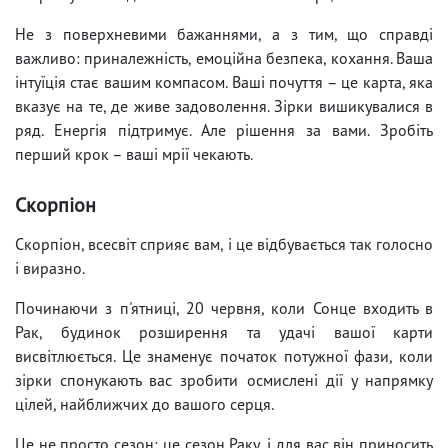
Не з поверхневими бажаннями, а з тим, що справді
важливо: приналежність, емоційна безпека, кохання. Ваша
інтуїція стає вашим компасом. Ваші почуття – це карта, яка
вказує на те, де живе задоволення. Зірки вишикувалися в
ряд. Енергія підтримує. Але рішення за вами. Зробіть
перший крок – ваші мрії чекають.
Скорпіон
Скорпіон, всесвіт сприяє вам, і це відбувається так голосно
і виразно.
Починаючи з п'ятниці, 20 червня, коли Сонце входить в
Рак, будинок розширення та удачі вашої карти
висвітлюється. Це знаменує початок потужної фази, коли
зірки спонукають вас зробити осмислені дії у напрямку
цілей, найближчих до вашого серця.
Це не просто сезон; це сезон Раку, і для вас він приносить