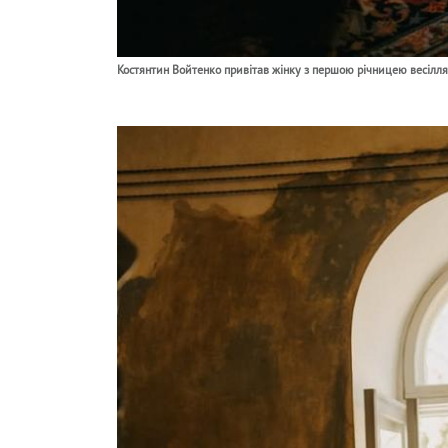
Костянтин Войтенко привітав жінку з першою річницею весілля