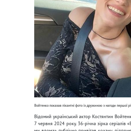
Войтенко показав пікантні фото із дружиною з нагоди першої р
Відомий український актор Костянтин Войтенк
7 червня 2024 року. 36-річна зірка серіалів 
ми вдома» публічно привітав кохану, підпри