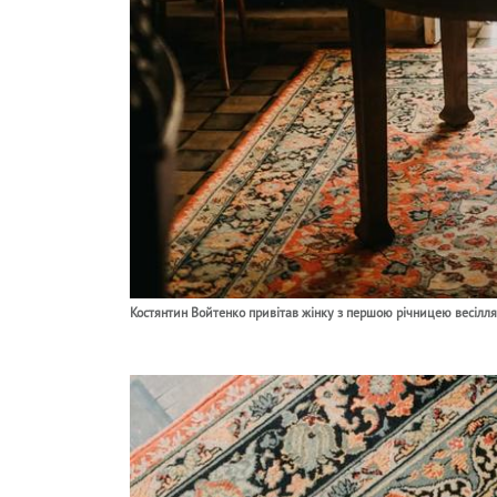
Костянтин Войтенко привітав жінку з першою річницею весілля