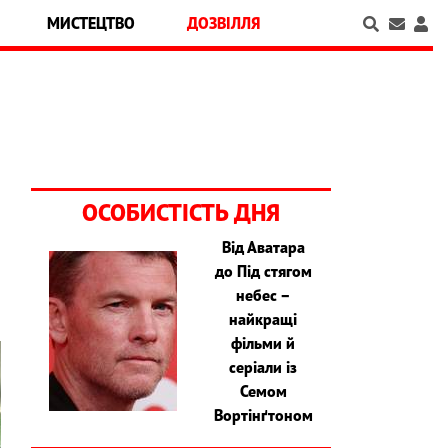
МИСТЕЦТВО
ДОЗВІЛЛЯ
ОСОБИСТІСТЬ ДНЯ
Від Аватара
до Під стягом
небес –
найкращі
фільми й
серіали із
Семом
Вортінґтоном