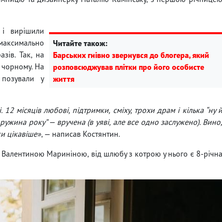
 і вирішили
 максимально
Читайте також:
зів. Так, на
Барських гнівно звернувся до блогера, який
 чорному. На
розповсюджував плітки про його особисте
 позували у
життя
 місяців любові, підтримки, сміху, трохи драм і кілька “ну 
ружина року” — вручена (в уяві, але все одно заслужено). Вино
ки цікавіше»
, — написав Костянтин.
 Валентиною Мариніною, від шлюбу з котрою у нього є 8-річн