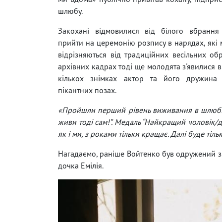
шлюбу.
Закохані відмовилися від білого вбрання
прийти на церемонію розпису в нарядах, які
відрізняються від традиційних весільних обра
архівних кадрах тоді ще молодята з'явилися в
кількох знімках актор та його дружина
пікантних позах.
«Пройшли перший рівень виживання в шлюбі. 12
живи тоді сам!”. Медаль “Найкращий чоловік/д
як і ми, з роками тільки кращає. Далі буде тіль
Нагадаємо, раніше Войтенко був одружений з
дочка Емілія.