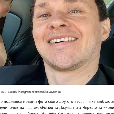
ічниці шлюбу instagram.com/nataliia.voytenko
о поділився новими фото свого другого весілля, яке відбулос
«Будиночок на щастя», «Ромео та Джульєтта з Черкас» та «Кол
ємницю та дизайнерку Наталію Камінську, з першою річнице