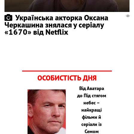
Українська акторка Оксана
Черкашина знялася у серіалу
«1670» від Netflix
ОСОБИСТІСТЬ ДНЯ
Від Аватара
до Під стягом
небес –
найкращі
фільми й
серіали із
Семом