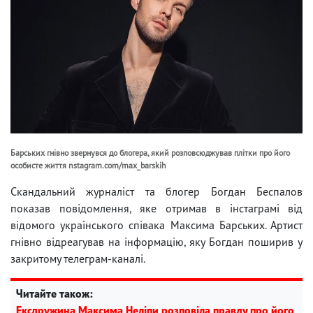
Барських гнівно звернувся до блогера, який розповсюджував плітки про його
особисте життя nstagram.com/max_barskih
Скандальний журналіст та блогер Богдан Беспалов
показав повідомлення, яке отримав в інстаграмі від
відомого українського співака Максима Барських. Артист
гнівно відреагував на інформацію, яку Богдан поширив у
закритому телеграм-каналі.
Читайте також:
Ексдружина Максима Неліпи розповіла правду про його