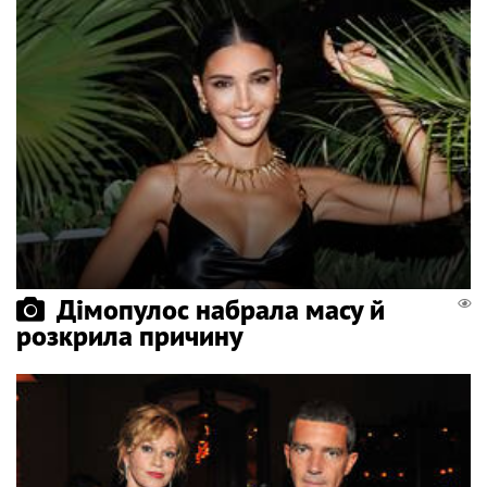
Дімопулос набрала масу й
розкрила причину