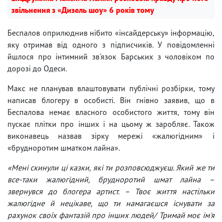
звільнення з «Дизель шоу» 6 років тому
Беспалов оприлюднив нібито «інсайдерську» інформацію,
яку отримав від одного з підписчиків. У повідомленні
йшлося про інтимний зв'язок Барських з чоловіком по
дорозі до Одеси.
Макс не планував влаштовувати публічні розбірки, тому
написав блогеру в особисті. Він гнівно заявив, що в
Беспалова немає власного особистого життя, тому він
пускає плітки про інших і на цьому ж заробляє. Також
виконавець назвав зірку мережі «жалюгідним» і
«брудноротим шматком лайна».
«Мені скинули ці казки, які ти розповсюджуєш. Який же ти
все-таки жалюгідний, брудноротий шмат лайна –
звернувся до блогера артист. – Твоє життя настільки
жалюгідне й нецікаве, що ти намагаєшся існувати за
рахунок своїх фантазій про інших людей/ Тримай моє ім'я