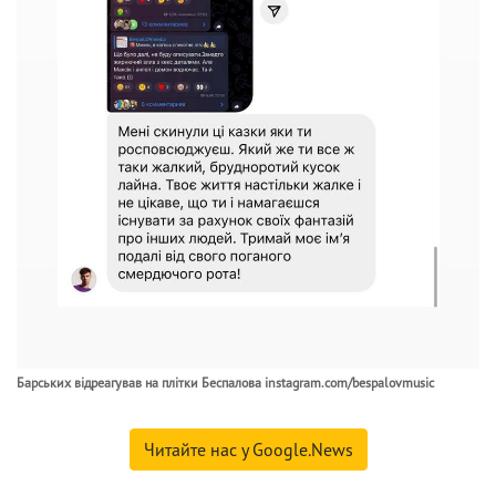
Барських відреагував на плітки Беспалова instagram.com/bespalovmusic
Читайте нас у Google.News