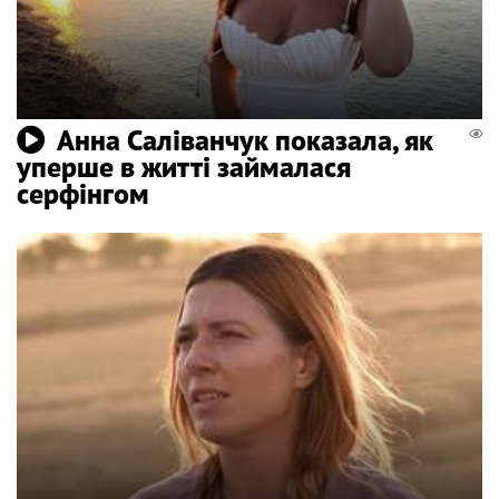
Анна Саліванчук показала, як
уперше в житті займалася
серфінгом