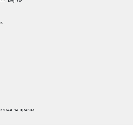
НЕРС. Будь-яке
я.
куються на правах