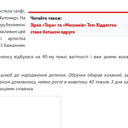
остила селфі,
Житомирі. На
Читайте також:
еру безіменні
Зірка «Тора» та «Месників» Том Хіддлстон
важливим цей
стане батьком вдруге
і артистка
її бажанням.
зпису відбулася на 40-му тижні вагітності і вже днями вон
и шлюб до народження дитинки. Обручки обирав коханий, з
ком домовились, чемно росте в животику. 40 тижнів. З дня н
оціями співачка.