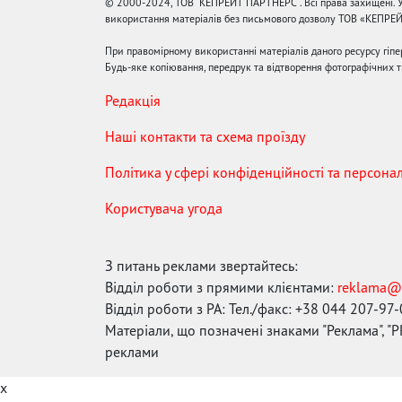
© 2000-2024, ТОВ "КЕПРЕЙТ ПАРТНЕРС". Всі права захищені. У
використання матеріалів без письмового дозволу ТОВ «КЕПРЕ
При правомірному використанні матеріалів даного ресурсу гіп
Будь-яке копіювання, передрук та відтворення фотографічних тв
Редакція
Наші контакти та схема проїзду
Політика у сфері конфіденційності та персона
Користувача угода
З питань реклами звертайтесь:
Відділ роботи з прямими клієнтами:
reklama@
Відділ роботи з РА: Тел./факс: +38 044 207-97
Матеріали, що позначені знаками "Реклама", "PR
реклами
x