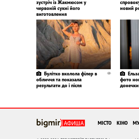
зустріч із Жакмюсом у
спровок
червоній сукні його
новий р
виготовлення
Булітко вколола філер в
Ельз
обличчя та показала
фото но
результати до і після
донечки
МІСТО
КІНО
М