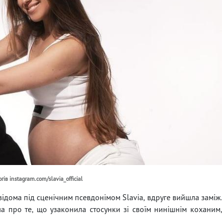
ів instagram.com/slavia_official
ідома під сценічним псевдонімом Slavia, вдруге вийшла заміж
 про те, що узаконила стосунки зі своїм нинішнім коханим