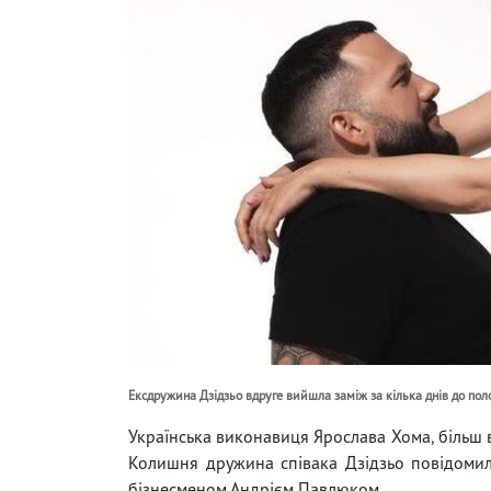
Ексдружина Дзідзьо вдруге вийшла заміж за кілька днів до полог
Українська виконавиця Ярослава Хома, більш в
Колишня дружина співака Дзідзьо повідомила
бізнесменом Андрієм Павлюком.