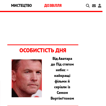
МИСТЕЦТВО
ДОЗВІЛЛЯ
ОСОБИСТІСТЬ ДНЯ
Від Аватара
до Під стягом
небес –
найкращі
фільми й
серіали із
Семом
Вортінґтоном