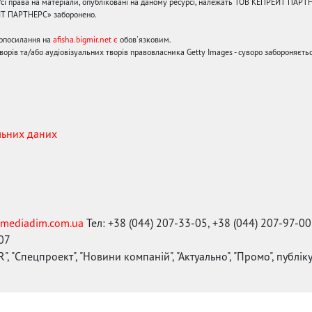
сі права на матеріали, опубліковані на даному ресурсі, належать ТОВ КЕПРЕЙТ ПАРТ
ЙТ ПАРТНЕРС» заборонено.
ерпосилання на
afisha.bigmir.net є
обов'язковим.
орів та/або аудіовізуальних творів правовласника Getty Images - суворо забороняєтьс
льних даних
mediadim.com.ua
Тел: +38 (044) 207-33-05, +38 (044) 207-97-00
-07
", "Спецпроект", "Новини компаній", "Актуально", "Промо", публі