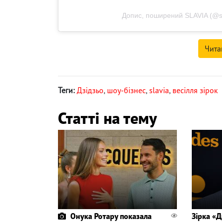
Допис, поширений SLAVIA (@sla
Чита
Теги:
Дзідзьо
,
шоу-бізнес
,
slavia
,
весілля зірок
Статті на тему
Онука Ротару показала
Зірка «