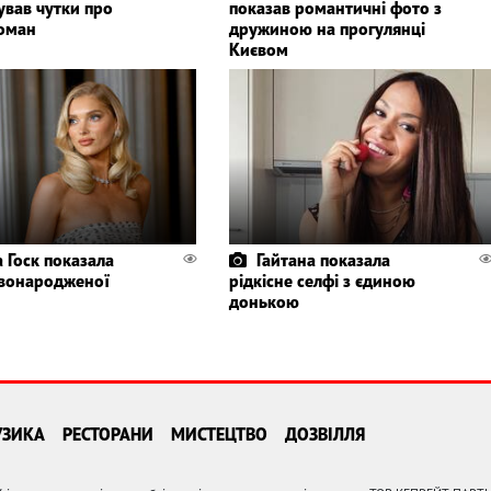
ував чутки про
показав романтичні фото з
оман
дружиною на прогулянці
Києвом
а Госк показала
Гайтана показала
вонародженої
рідкісне селфі з єдиною
донькою
УЗИКА
РЕСТОРАНИ
МИСТЕЦТВО
ДОЗВІЛЛЯ