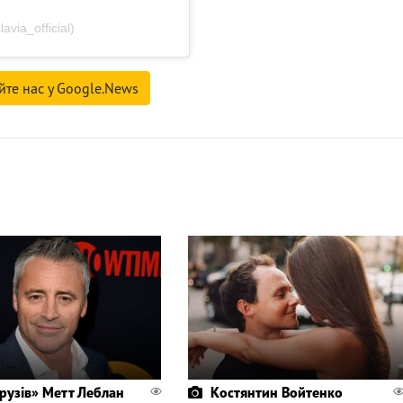
via_official)
йте нас у Google.News
Друзів» Метт Леблан
Костянтин Войтенко