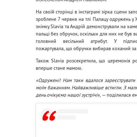
На своїй сторінці в інстаграмі зірка сцени зап
зроблене 7 червня на тлі Палацу одружень у 
знімку Slavia та Андрій демонстрували на кам
пальці без обручок, оскільки для них не був 
головний весільний атрибут. У підпис
пожартувала, що обручки вибирав коханий за 
Також Slavia розсекретила, що церемонія ро
вперше стане мамою.
«Одружені! Нам таки вдалося зареєструват
моїм бажанням. Найважливіше встигли. З малю
день очікуємо нашої зустрічі»,
— поділилася ем