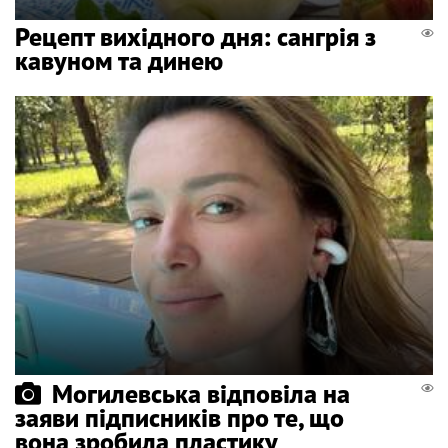
Рецепт вихідного дня: сангрія з
кавуном та динею
Могилевська відповіла на
заяви підписників про те, що
вона зробила пластику