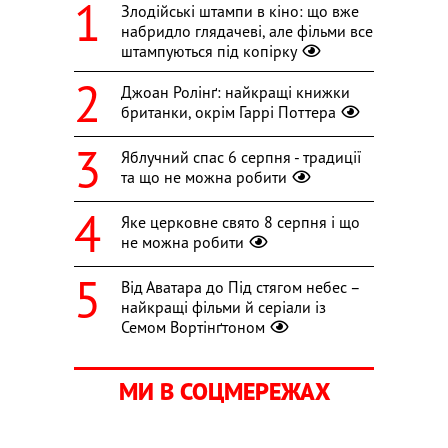
Злодійські штампи в кіно: що вже
набридло глядачеві, але фільми все
штампуються під копірку
Джоан Ролінґ: найкращі книжки
британки, окрім Гаррі Поттера
Яблучний спас 6 серпня - традиції
та що не можна робити
Яке церковне свято 8 серпня і що
не можна робити
Від Аватара до Під стягом небес –
найкращі фільми й серіали із
Семом Вортінґтоном
МИ В СОЦМЕРЕЖАХ