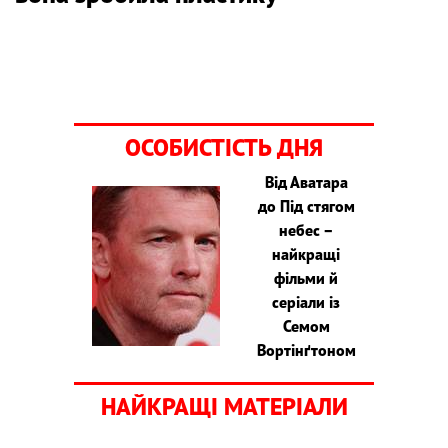
ОСОБИСТІСТЬ ДНЯ
Від Аватара
до Під стягом
небес –
найкращі
фільми й
серіали із
Семом
Вортінґтоном
НАЙКРАЩІ МАТЕРІАЛИ