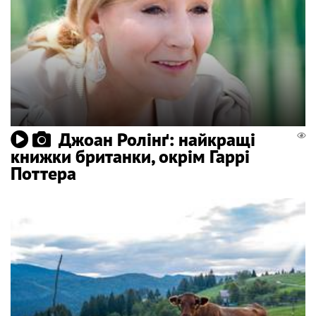
Джоан Ролінґ: найкращі
книжки британки, окрім Гаррі
Поттера