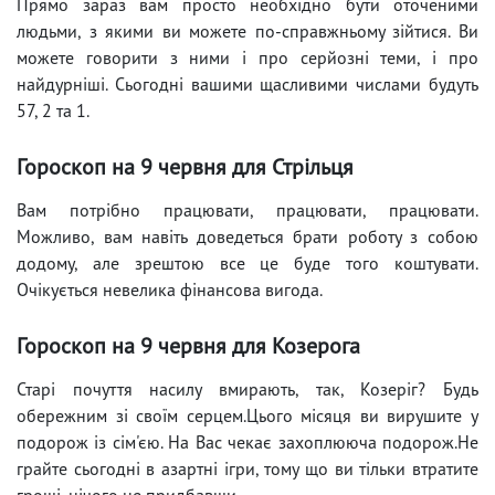
Прямо зараз вам просто необхідно бути оточеними
людьми, з якими ви можете по-справжньому зійтися. Ви
можете говорити з ними і про серйозні теми, і про
найдурніші. Сьогодні вашими щасливими числами будуть
57, 2 та 1.
Гороскоп на 9 червня для Стрільця
Вам потрібно працювати, працювати, працювати.
Можливо, вам навіть доведеться брати роботу з собою
додому, але зрештою все це буде того коштувати.
Очікується невелика фінансова вигода.
Гороскоп на 9 червня для Козерога
Старі почуття насилу вмирають, так, Козеріг? Будь
обережним зі своїм серцем.Цього місяця ви вирушите у
подорож із сім'єю. На Вас чекає захоплююча подорож.Не
грайте сьогодні в азартні ігри, тому що ви тільки втратите
гроші, нічого не придбавши.