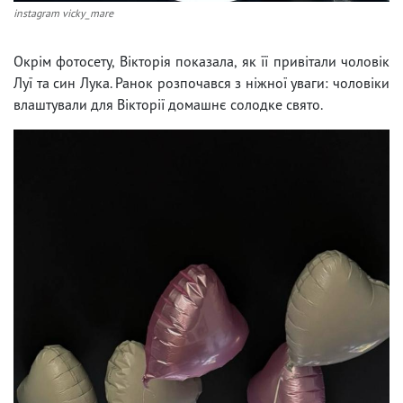
instagram vicky_mare
Окрім фотосету, Вікторія показала, як її привітали чоловік
Луї та син Лука. Ранок розпочався з ніжної уваги: чоловіки
влаштували для Вікторії домашнє солодке свято.