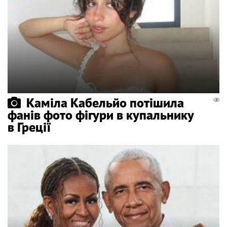
Каміла Кабельйо потішила
фанів фото фігури в купальнику
в Греції