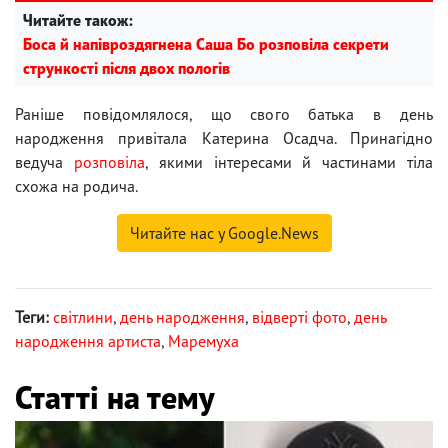
Читайте також:
Боса й напівроздягнена Саша Бо розповіла секрети
стрункості після двох пологів
Раніше повідомлялося, що свого батька в день
народження привітала Катерина Осадча. Принагідно
ведуча
розповіла
, якими інтересами й частинами тіла
схожа на родича.
Читайте нас у Google.News
Теги:
світлини
,
день народження
,
відверті фото
,
день
народження артиста
,
Маремуха
Статті на тему