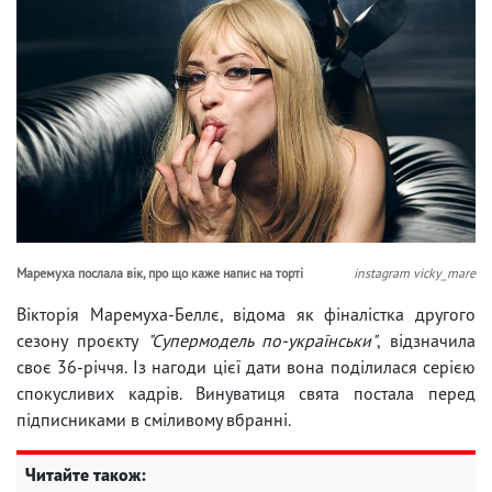
Маремуха послала вік, про що каже напис на торті
instagram vicky_mare
Вікторія Маремуха-Беллє, відома як фіналістка другого
сезону проєкту
"Супермодель по-українськи"
, відзначила
своє 36-річчя. Із нагоди цієї дати вона поділилася серією
спокусливих кадрів. Винуватиця свята постала перед
підписниками в сміливому вбранні.
Читайте також: