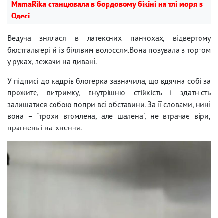
MamaRika станцювала в бордовому бікіні на тлі моря в
Одесі
Ведуча знялася в латексних панчохах, відвертому
бюстгальтері й із білявим волоссям.Вона позувала з тортом
у руках, лежачи на дивані.
У підписі до кадрів блогерка зазначила, що вдячна собі за
прожите, витримку, внутрішню стійкість і здатність
залишатися собою попри всі обставини. За її словами, нині
вона – "трохи втомлена, але шалена", не втрачає віри,
прагнень і натхнення.