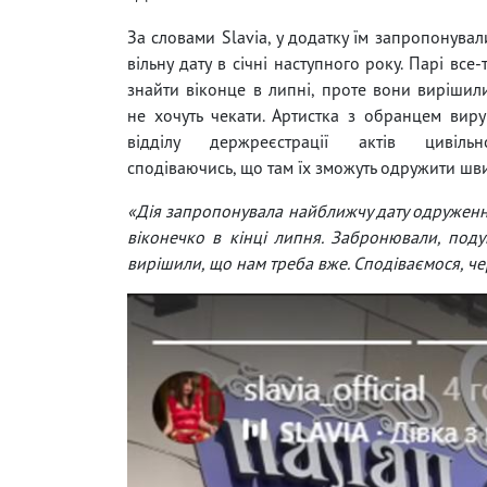
За словами Slavia, у додатку їм запропонува
вільну дату в січні наступного року. Парі все
знайти віконце в липні, проте вони вирішил
не хочуть чекати. Артистка з обранцем ви
відділу держреєстрації актів цивільн
сподіваючись, що там їх зможуть одружити шв
«Дія запропонувала найближчу дату одруження 
віконечко в кінці липня. Забронювали, поду
вирішили, що нам треба вже. Сподіваємося, 