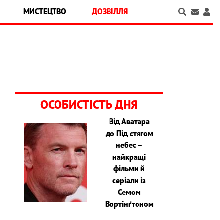
МИСТЕЦТВО
ДОЗВІЛЛЯ
ОСОБИСТІСТЬ ДНЯ
Від Аватара
до Під стягом
небес –
найкращі
фільми й
серіали із
Семом
Вортінґтоном