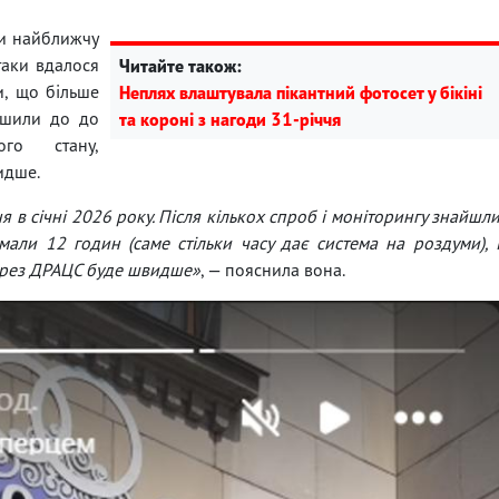
ли найближчу
-таки вдалося
Читайте також:
и, що більше
Неплях влаштувала пікантний фотосет у бікіні
рушили до до
та короні з нагоди 31-річчя
ого стану,
идше.
в січні 2026 року. Після кількох спроб і моніторингу знайшл
мали 12 годин (саме стільки часу дає система на роздуми), 
через ДРАЦС буде швидше»
, — пояснила вона.