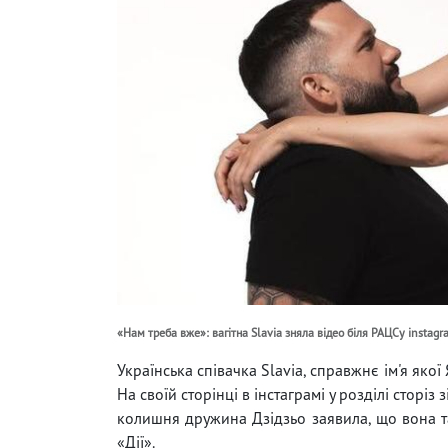
«Нам треба вже»: вагітна Slavia зняла відео біля РАЦСу instagra
Українська співачка Slavia, справжнє ім'я яко
На своїй сторінці в інстаграмі у розділі сторіз
колишня дружина Дзідзьо заявила, що вона т
«Дії».