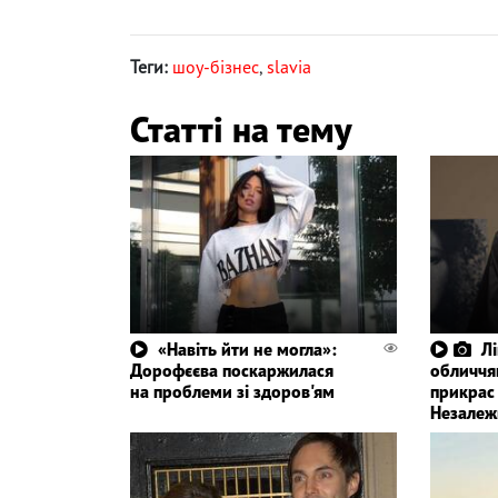
Теги:
шоу-бізнес
,
slavia
Статті на тему
«Навіть йти не могла»:
Л
Дорофєєва поскаржилася
обличчя
на проблеми зі здоров'ям
прикрас
Незалеж