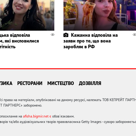
цька відповіла
Кажанна відповіла на
, які висловилися
заяви про те, що вона
гітність
заробляє в РФ
УЗИКА
РЕСТОРАНИ
МИСТЕЦТВО
ДОЗВІЛЛЯ
сі права на матеріали, опубліковані на даному ресурсі, належать ТОВ КЕПРЕЙТ ПАРТ
ЙТ ПАРТНЕРС» заборонено.
ерпосилання на
afisha.bigmir.net є
обов'язковим.
орів та/або аудіовізуальних творів правовласника Getty Images - суворо забороняєтьс