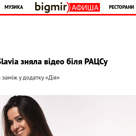
МУЗИКА
РЕСТОРАНИ
lavia зняла відео біля РАЦСу
 заміж у додатку «Дія»