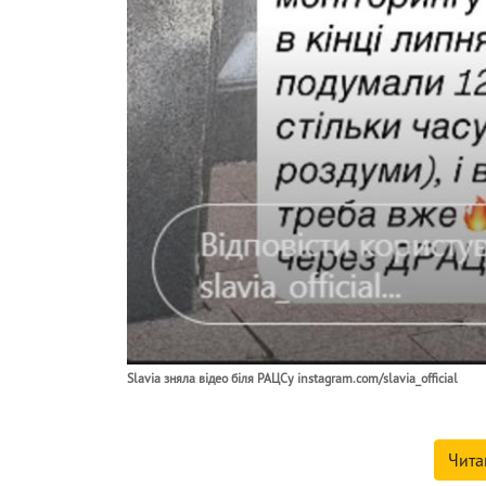
Slavia зняла відео біля РАЦСу instagram.com/slavia_official
Чита