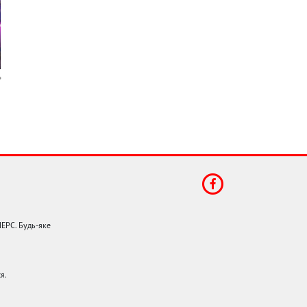
НЕРС. Будь-яке
я.