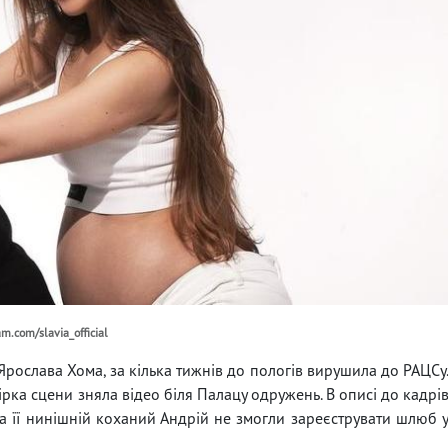
m.com/slavia_official
ї Ярослава Хома, за кілька тижнів до пологів вирушила до РАЦСу
 зірка сцени зняла відео біля Палацу одружень. В описі до кадрі
а її нинішній коханий Андрій не змогли зареєструвати шлюб 