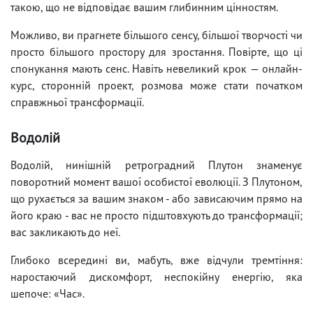
такою, що не відповідає вашим глибинним цінностям.
Можливо, ви прагнете більшого сенсу, більшої творчості чи
просто більшого простору для зростання. Повірте, що ці
спонукання мають сенс. Навіть невеликий крок — онлайн-
курс, сторонній проект, розмова може стати початком
справжньої трансформації.
Водолій
Водолій, нинішній ретроградний Плутон знаменує
поворотний момент вашої особистої еволюції. З Плутоном,
що рухається за вашим знаком - або зависаючим прямо на
його краю - вас не просто підштовхують до трансформації;
вас закликають до неї.
Глибоко всередині ви, мабуть, вже відчули тремтіння:
наростаючий дискомфорт, неспокійну енергію, яка
шепоче: «Час».