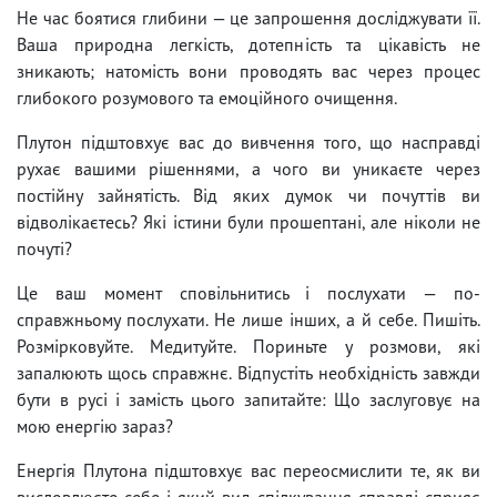
Не час боятися глибини — це запрошення досліджувати її.
Ваша природна легкість, дотепність та цікавість не
зникають; натомість вони проводять вас через процес
глибокого розумового та емоційного очищення.
Плутон підштовхує вас до вивчення того, що насправді
рухає вашими рішеннями, а чого ви уникаєте через
постійну зайнятість. Від яких думок чи почуттів ви
відволікаєтесь? Які істини були прошептані, але ніколи не
почуті?
Це ваш момент сповільнитись і послухати — по-
справжньому послухати. Не лише інших, а й себе. Пишіть.
Розмірковуйте. Медитуйте. Пориньте у розмови, які
запалюють щось справжнє. Відпустіть необхідність завжди
бути в русі і замість цього запитайте: Що заслуговує на
мою енергію зараз?
Енергія Плутона підштовхує вас переосмислити те, як ви
висловлюєте себе і який вид спілкування справді сприяє