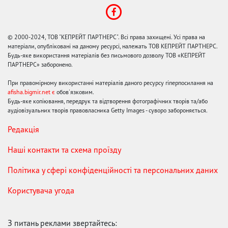
© 2000-2024, ТОВ "КЕПРЕЙТ ПАРТНЕРС". Всі права захищені. Усі права на
матеріали, опубліковані на даному ресурсі, належать ТОВ КЕПРЕЙТ ПАРТНЕРС.
Будь-яке використання матеріалів без письмового дозволу ТОВ «КЕПРЕЙТ
ПАРТНЕРС» заборонено.
При правомірному використанні матеріалів даного ресурсу гіперпосилання на
afisha.bigmir.net є
обов'язковим.
Будь-яке копіювання, передрук та відтворення фотографічних творів та/або
аудіовізуальних творів правовласника Getty Images - суворо забороняється.
Редакція
Наші контакти та схема проїзду
Політика у сфері конфіденційності та персональних даних
Користувача угода
З питань реклами звертайтесь: