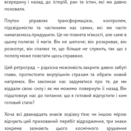
всередину і назад, до історій, ран та істин, які ми давно
поховали.
Плутон управляє трансформацією, контролем,
підсвідомістю та частинами нас самих, які ми часто
намагаємось придушити. Це не планета м'якості, але саме в
цьому полягає її магія. Він не шепоче; він розкриває, він
розкопує, він спалює те, що більше не служить, так що з
попелу може повстати щось справжнє.
Цей ретроград — рідкісна можливість закрити давно забуті
глави, протистояти внутрішнім страхам та обрати новий
напрямок. Він закликає нас задуматися про те, де ми
віддали свою силу і як ми можемо повернути її назад. Він
підштовхує нас до питання: що я готовий відпустити і ким
готовий стати?
Хоча всі дванадцять знаків зодіаку тією чи іншою мірою
відчують цей прихований перебіг відродження, три знаки
зокрема зазнають цього космічного зрушення