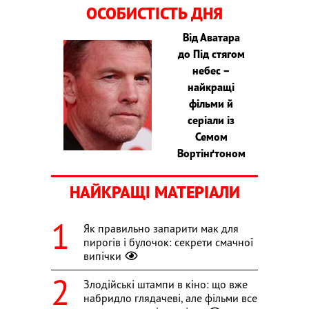
ОСОБИСТІСТЬ ДНЯ
Від Аватара
до Під стягом
небес –
найкращі
фільми й
серіали із
Семом
Вортінґтоном
НАЙКРАЩІ МАТЕРІАЛИ
Як правильно запарити мак для
пирогів і булочок: секрети смачної
випічки
Злодійські штампи в кіно: що вже
набридло глядачеві, але фільми все