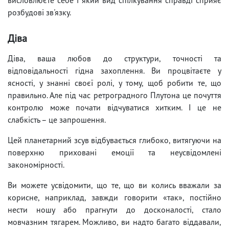
розбудові зв'язку.
Діва
Діва, ваша любов до структури, точності та
відповідальності гідна захоплення. Ви процвітаєте у
ясності, у знанні своєї ролі, у тому, щоб робити те, що
правильно. Але під час ретроградного Плутона це почуття
контролю може почати відчуватися хитким. І це не
слабкість – це запрошення.
Цей планетарний зсув відбувається глибоко, витягуючи на
поверхню приховані емоції та неусвідомлені
закономірності.
Ви можете усвідомити, що те, що ви колись вважали за
корисне, наприклад, завжди говорити «так», постійно
нести ношу або прагнути до досконалості, стало
мовчазним тягарем. Можливо, ви надто багато віддавали,