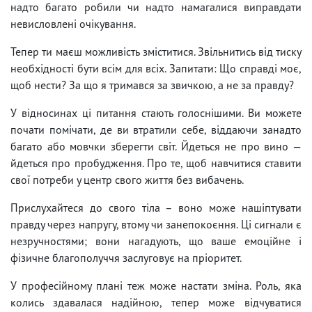
надто багато робили чи надто намагалися виправдати
невисловлені очікування.
Тепер ти маєш можливість зміститися. Звільнитись від тиску
необхідності бути всім для всіх. Запитати: Що справді моє,
щоб нести? За що я тримався за звичкою, а не за правду?
У відносинах ці питання стають голоснішими. Ви можете
почати помічати, де ви втратили себе, віддаючи занадто
багато або мовчки зберегти світ. Йдеться не про вино —
йдеться про пробудження. Про те, щоб навчитися ставити
свої потреби у центр свого життя без вибачень.
Прислухайтеся до свого тіла – воно може нашіптувати
правду через напругу, втому чи занепокоєння. Ці сигнали є
незручностями; вони нагадують, що ваше емоційне і
фізичне благополуччя заслуговує на пріоритет.
У професійному плані теж може настати зміна. Роль, яка
колись здавалася надійною, тепер може відчуватися