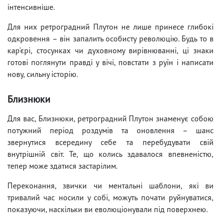
інтенсивніше.
Для них ретроградний Плутон не лише принесе глибокі
одкровення – він запалить особисту революцію. Будь то в
кар'єрі, стосунках чи духовному вирівнюванні, ці знаки
готові поглянути правді у вічі, повстати з руїн і написати
нову, сильну історію.
Близнюки
Для вас, Близнюки, ретроградний Плутон знаменує собою
потужний період роздумів та оновлення – шанс
звернутися всередину себе та перебудувати свій
внутрішній світ. Те, що колись здавалося впевненістю,
тепер може здатися застарілим.
Переконання, звички чи ментальні шаблони, які ви
тривалий час носили у собі, можуть почати руйнуватися,
показуючи, наскільки ви еволюціонували під поверхнею.