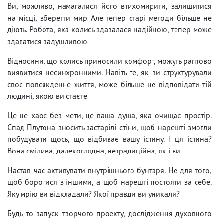
Ви, можливо, намагалися його втихомирити, залишитися
на місці, зберегти мир. Але тепер старі методи більше не
діють. Робота, яка колись здавалася надійною, тепер може
здаватися задушливою.
Відносини, що колись приносили комфорт, можуть раптово
виявитися несинхронними. Навіть те, як ви структурували
своє повсякденне життя, може більше не відповідати тій
людині, якою ви стаєте.
Це не хаос без мети, це ваша душа, яка очищає простір.
Спад Плутона зносить застарілі стіни, щоб нарешті змогли
побудувати щось, що відбиває вашу істину. І ця істина?
Вона смілива, далекоглядна, нетрадиційна, як і ви.
Настав час активувати внутрішнього бунтаря. Не для того,
щоб боротися з іншими, а щоб нарешті постояти за себе.
Яку мрію ви відкладали? Якої правди ви уникали?
Будь то запуск творчого проекту, дослідження духовного