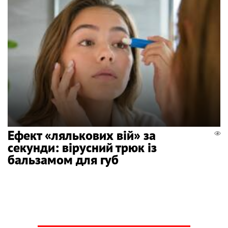
Ефект «лялькових вій» за
секунди: вірусний трюк із
бальзамом для губ