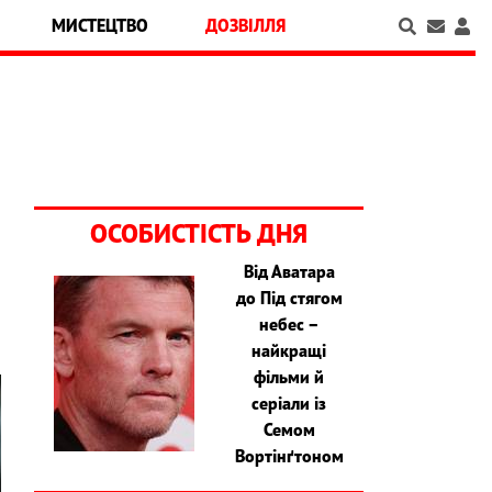
МИСТЕЦТВО
ДОЗВІЛЛЯ
ОСОБИСТІСТЬ ДНЯ
Від Аватара
до Під стягом
небес –
найкращі
фільми й
серіали із
Семом
Вортінґтоном