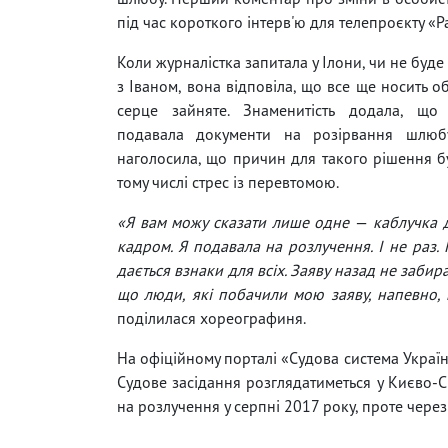
під час короткого інтерв'ю для телепроєкту «Ра
Коли журналістка запитала у Ілони, чи не буд
з Іваном, вона відповіла, що все ще носить об
серце зайняте. Знаменитість додала, щ
подавала документи на розірвання шлюбу
наголосила, що причин для такого рішення бу
тому числі стрес із перевтомою.
«Я вам можу сказати лише одне
—
каблучка д
кадром. Я подавала на розлучення. І не раз. 
дається взнаки для всіх. Заяву назад не забира
що люди, які побачили мою заяву, напевно, м
поділилася хореографиня.
На офіційному порталі «Судова система Украї
Судове засідання розглядатиметься у Києво-
на розлучення у серпні 2017 року, проте через