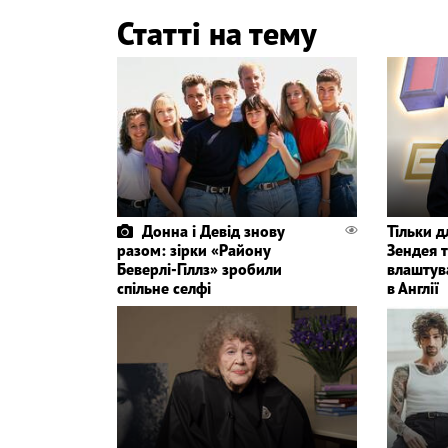
Статті на тему
Донна і Девід знову
Тільки 
разом: зірки «Району
Зендея т
Беверлі-Гіллз» зробили
влаштув
спільне селфі
в Англії