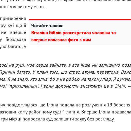
нок у великому місті».
е примирення
ручку і що її
Читайте також:
о не вперше
Віталіна Біблів розсекретила чоловіка та
. Гвоздьова
вперше показала фото з ним
ло багато, у
осі на руці, моє серце зайняте, а все інше ми залишимо поз
Причин багато. У плані того, що стрес, втома, перевтома. Вон
ла. Я не знаю, хто злив, бо я не роблю на такому піар. Я думаю
ої "прихильники", і вони допомогли висвітлити це в ЗМІ»,
ни» повідомлялося, що Ілона подала на розлучення 19 березня
Святошинкому районному суді 4 липня. Вперше Ілона подавал
 три місяці попросила суд залишити заяву без розгляду.