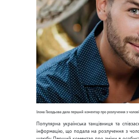
Ілона Гвоздьова дала перший коментар про розлучення з чолов
Популярна українська танцівниця та співзас
інформацію, що подала на розлучення з чоло
шлюбу. Перший коментар про зміни в особисто