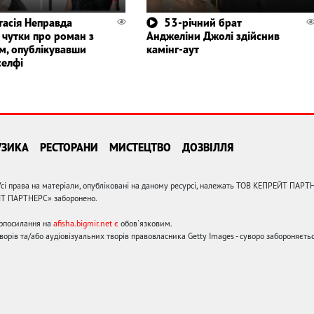
тасія Неправда
53-річний брат
а чутки про роман з
Анджеліни Джолі здійснив
м, опублікувавши
камінг-аут
селфі
УЗИКА
РЕСТОРАНИ
МИСТЕЦТВО
ДОЗВІЛЛЯ
сі права на матеріали, опубліковані на даному ресурсі, належать ТОВ КЕПРЕЙТ ПАРТ
ЙТ ПАРТНЕРС» заборонено.
ерпосилання на
afisha.bigmir.net є
обов'язковим.
орів та/або аудіовізуальних творів правовласника Getty Images - суворо забороняєтьс