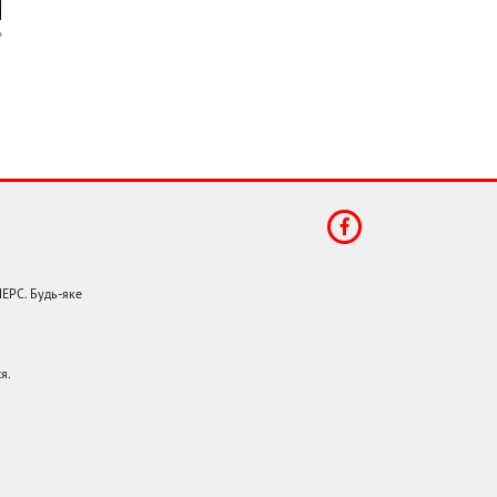
НЕРС. Будь-яке
я.