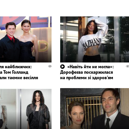
для найближчих:
«Навіть йти не могла»:
а Том Голланд
Дорофєєва поскаржилася
али таємне весілля
на проблеми зі здоров'ям