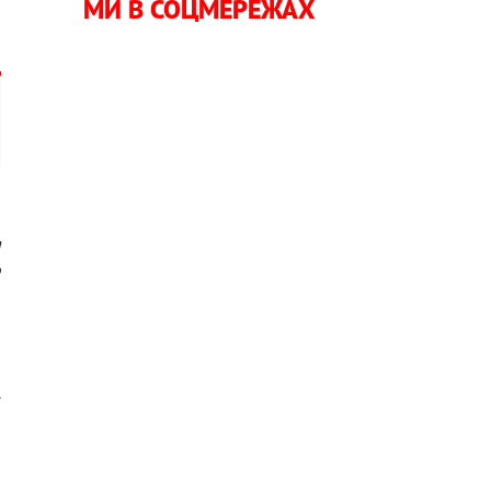
МИ В СОЦМЕРЕЖАХ
а
о
,
—
.
а