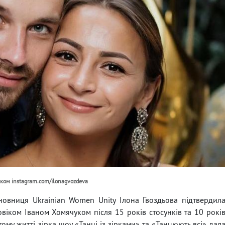
іком instagram.com/ilonagvozdeva
новниця Ukrainian Women Unity Ілона Гвоздьова підтвердил
віком Іваном Хомячуком після 15 років стосунків та 10 рокі
му житті зірка шоу «Танці із зірками» та «Танцюють всі» дал