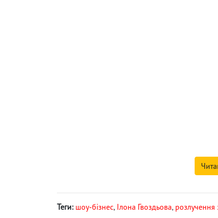
Чита
Теги:
шоу-бізнес
,
Ілона Гвоздьова
,
розлучення 