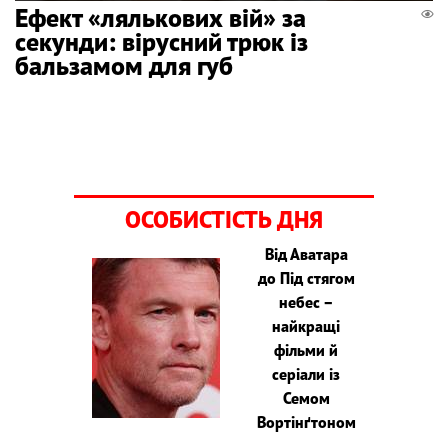
Ефект «лялькових вій» за
секунди: вірусний трюк із
бальзамом для губ
ОСОБИСТІСТЬ ДНЯ
Від Аватара
до Під стягом
небес –
найкращі
фільми й
серіали із
Семом
Вортінґтоном