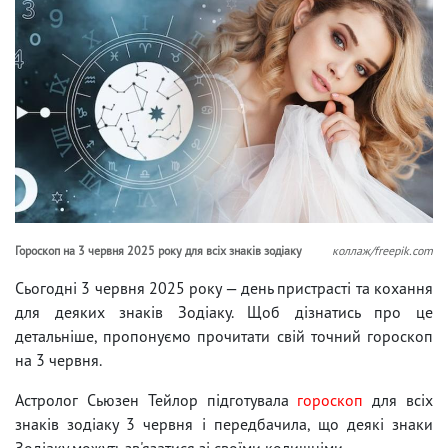
Гороскоп на 3 червня 2025 року для всіх знаків зодіаку
коллаж/freepik.com
Сьогодні 3 червня 2025 року — день пристрасті та кохання
для деяких знаків Зодіаку. Щоб дізнатись про це
детальніше, пропонуємо прочитати свій точний гороскоп
на 3 червня.
Астролог Сьюзен Тейлор підготувала
гороскоп
для всіх
знаків зодіаку 3 червня і передбачила, що деякі знаки
Зодіаку можуть зв'язатися зі своїми колишніми.