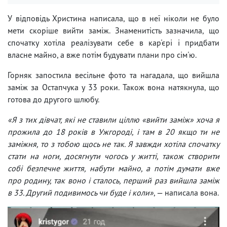
У відповідь Христина написала, що в неї ніколи не було
мети скоріше вийти заміж. Знаменитість зазначила, що
спочатку хотіла реалізувати себе в кар'єрі і придбати
власне майно, а вже потім будувати плани про сім'ю.
Горняк запостила весільне фото та нагадала, що вийшла
заміж за Остапчука у 33 роки. Також вона натякнула, що
готова до другого шлюбу.
«Я з тих дівчат, які не ставили ціллю «вийти заміж» хоча я
прожила до 18 років в Ужгороді, і там в 20 якщо ти не
заміжня, то з тобою щось не так. Я завжди хотіла спочатку
стати на ноги, досягнути чогось у житті, також створити
собі безпечне життя, набути майно, а потім думати вже
про родину, так воно і сталось, перший раз вийшла заміж
в 33. Другий подивимось чи буде і коли»
, — написала вона.