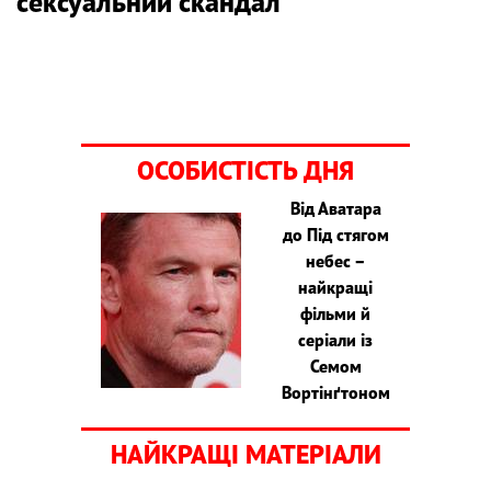
сексуальний скандал
ОСОБИСТІСТЬ ДНЯ
Від Аватара
до Під стягом
небес –
найкращі
фільми й
серіали із
Семом
Вортінґтоном
НАЙКРАЩІ МАТЕРІАЛИ