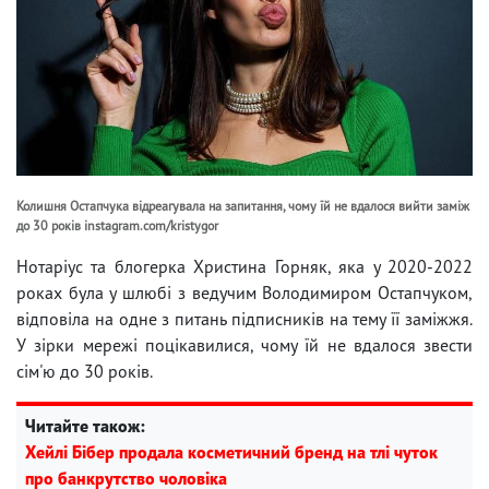
Колишня Остапчука відреагувала на запитання, чому їй не вдалося вийти заміж
до 30 років instagram.com/kristygor
Нотаріус та блогерка Христина Горняк, яка у 2020-2022
роках була у шлюбі з ведучим Володимиром Остапчуком,
відповіла на одне з питань підписників на тему її заміжжя.
У зірки мережі поцікавилися, чому їй не вдалося звести
сім'ю до 30 років.
Читайте також:
Хейлі Бібер продала косметичний бренд на тлі чуток
про банкрутство чоловіка