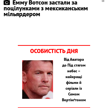
Емму Вотсон застали за
поцілунками з мексиканським
мільярдером
ОСОБИСТІСТЬ ДНЯ
Від Аватара
до Під стягом
небес –
найкращі
фільми й
серіали із
Семом
Вортінґтоном