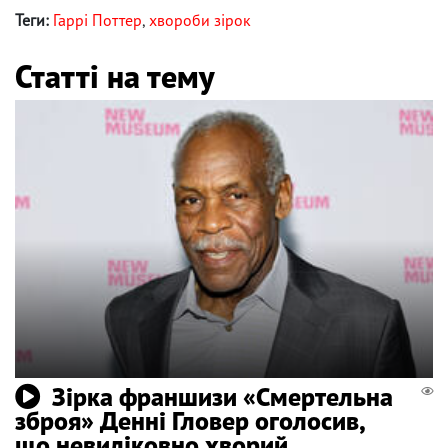
Теги:
Гаррі Поттер
,
хвороби зірок
Статті на тему
Зірка франшизи «Смертельна
зброя» Денні Гловер оголосив,
що невиліковно хворий