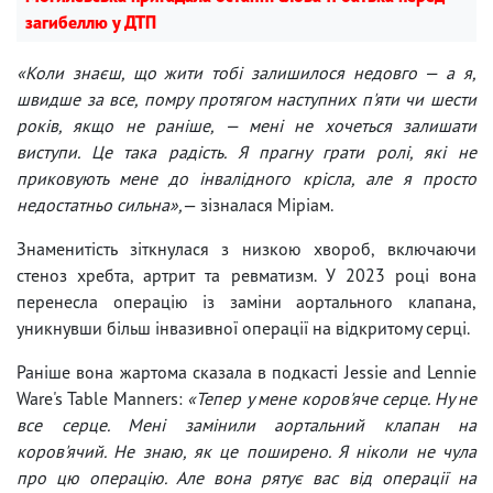
загибеллю у ДТП
«Коли знаєш, що жити тобі залишилося недовго — а я,
швидше за все, помру протягом наступних п'яти чи шести
років, якщо не раніше, — мені не хочеться залишати
виступи. Це така радість. Я прагну грати ролі, які не
приковують мене до інвалідного крісла, але я просто
недостатньо сильна»,
— зізналася Міріам.
Знаменитість зіткнулася з низкою хвороб, включаючи
стеноз хребта, артрит та ревматизм. У 2023 році вона
перенесла операцію із заміни аортального клапана,
уникнувши більш інвазивної операції на відкритому серці.
Раніше вона жартома сказала в подкасті Jessie and Lennie
Ware's Table Manners:
«Тепер у мене коров'яче серце. Ну не
все серце. Мені замінили аортальний клапан на
коров'ячий. Не знаю, як це поширено. Я ніколи не чула
про цю операцію. Але вона рятує вас від операції на