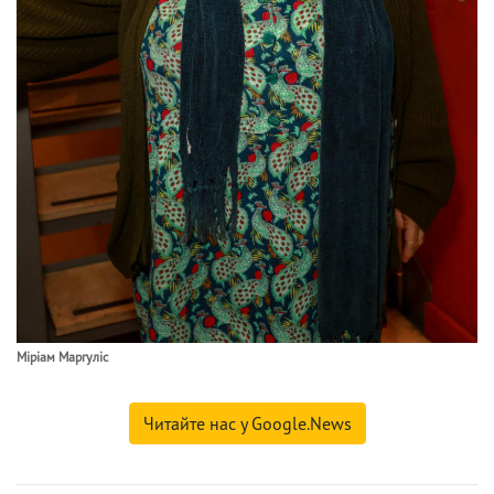
Міріам Маргуліс
Читайте нас у Google.News