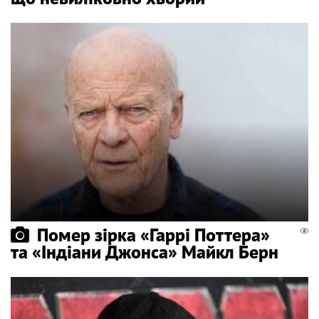
Помер зірка «Гаррі Поттера»
та «Індіани Джонса» Майкл Берн