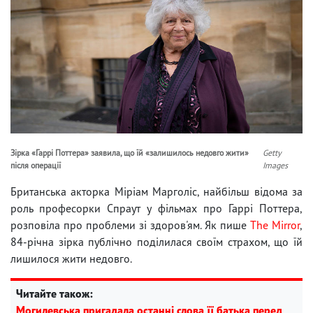
Зірка «Гаррі Поттера» заявила, що їй «залишилось недовго жити»
Getty
після операції
Images
Британська акторка Міріам Марголіс, найбільш відома за
роль професорки Спраут у фільмах про Гаррі Поттера,
розповіла про проблеми зі здоров'ям. Як пише
The Mirror
,
84-річна зірка публічно поділилася своїм страхом, що їй
лишилося жити недовго.
Читайте також:
Могилевська пригадала останні слова її батька перед