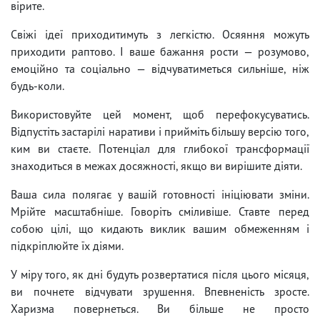
вірите.
Свіжі ідеї приходитимуть з легкістю. Осяяння можуть
приходити раптово. І ваше бажання рости — розумово,
емоційно та соціально — відчуватиметься сильніше, ніж
будь-коли.
Використовуйте цей момент, щоб перефокусуватись.
Відпустіть застарілі наративи і прийміть більшу версію того,
ким ви стаєте. Потенціал для глибокої трансформації
знаходиться в межах досяжності, якщо ви вирішите діяти.
Ваша сила полягає у вашій готовності ініціювати зміни.
Мрійте масштабніше. Говоріть сміливіше. Ставте перед
собою цілі, що кидають виклик вашим обмеженням і
підкріплюйте їх діями.
У міру того, як дні будуть розвертатися після цього місяця,
ви почнете відчувати зрушення. Впевненість зросте.
Харизма повернеться. Ви більше не просто