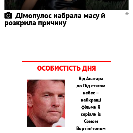
Дімопулос набрала масу й
розкрила причину
ОСОБИСТІСТЬ ДНЯ
Від Аватара
до Під стягом
небес –
найкращі
фільми й
серіали із
Семом
Вортінґтоном