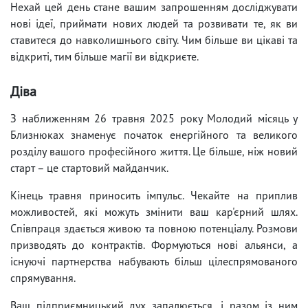
Нехай цей день стане вашим запрошенням досліджувати
нові ідеї, приймати нових людей та розвивати те, як ви
ставитеся до навколишнього світу. Чим більше ви цікаві та
відкриті, тим більше магії ви відкриєте.
Діва
З наближенням 26 травня 2025 року Молодий місяць у
Близнюках знаменує початок енергійного та великого
розділу вашого професійного життя. Це більше, ніж новий
старт – це стартовий майданчик.
Кінець травня приносить імпульс. Чекайте на приплив
можливостей, які можуть змінити ваш кар'єрний шлях.
Співпраця здається живою та повною потенціалу. Розмови
призводять до контрактів. Формуються нові альянси, а
існуючі партнерства набувають більш цілеспрямованого
спрямування.
Ваш підприємницький дух запалюється, і разом із ним