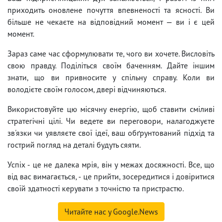
приходить оновлене почуття впевненості та ясності. Ви
більше не чекаєте на відповідний момент — ви і є цей
момент.
Зараз саме час сформулювати те, чого ви хочете. Висловіть
свою правду. Поділіться своїм баченням. Дайте іншим
знати, що ви привносите у спільну справу. Коли ви
володієте своїм голосом, двері відчиняються.
Використовуйте цю місячну енергію, щоб ставити сміливі
стратегічні цілі. Чи ведете ви переговори, налагоджуєте
зв'язки чи уявляєте свої ідеї, ваш обґрунтований підхід та
гострий погляд на деталі будуть сяяти.
Успіх - це не далека мрія, він у межах досяжності. Все, що
від вас вимагається, - це прийти, зосередитися і довіритися
своїй здатності керувати з точністю та пристрастю.
Читайте нас у Google.News