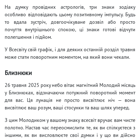
На думку провідних астрологів, три знаки зодіаку
особливо відповідають цьому позитивному імпульсу. Будь
то вдала зустріч, довгоочікуване дозвіл або просто
почуття внутрішнього спокою, ці знаки готові відчути
полегшення і підйом.
У Всесвіту свій графік, і для деяких останній розділ травня
може стати поворотним моментом, на який вони чекали.
Близнюки
26 травня 2025 року небо вітає магнітний Молодий місяць
у Близнюках, відзначаючи потужний поворотний момент
для вас. Ця лунація не просто висвітлює ніч — вона
висвітлює ваш розум, ваші стосунки та ваш шлях уперед.
З цим Молодиком у вашому знаку всесвіт вручає вам чисте
полотно. Настав час переосмислити те, як ви спілкуєтеся з
іншими, як ви висловлюєте свої думки і у що ви дійсно