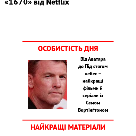
«1670» від Netflix
ОСОБИСТІСТЬ ДНЯ
Від Аватара
до Під стягом
небес –
найкращі
фільми й
серіали із
Семом
Вортінґтоном
НАЙКРАЩІ МАТЕРІАЛИ