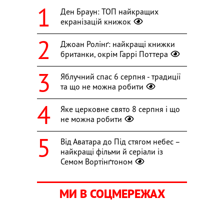
Ден Браун: ТОП найкращих
екранізацій книжок
Джоан Ролінґ: найкращі книжки
британки, окрім Гаррі Поттера
Яблучний спас 6 серпня - традиції
та що не можна робити
Яке церковне свято 8 серпня і що
не можна робити
Від Аватара до Під стягом небес –
найкращі фільми й серіали із
Семом Вортінґтоном
МИ В СОЦМЕРЕЖАХ