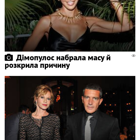
Дімопулос набрала масу й
розкрила причину