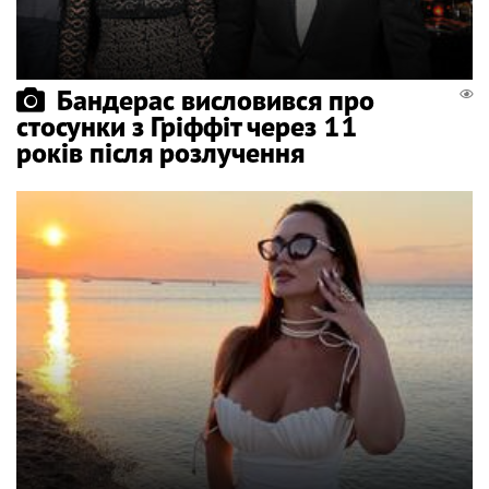
Бандерас висловився про
стосунки з Гріффіт через 11
років після розлучення