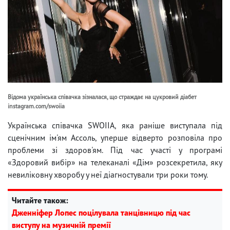
Відома українська співачка зізналася, що страждає на цукровий діабет
instagram.com/swoiia
Українська співачка SWOIIA, яка раніше виступала під
сценічним ім'ям Ассоль, уперше відверто розповіла про
проблеми зі здоров'ям. Під час участі у програмі
«Здоровий вибір» на телеканалі «Дім» розсекретила, яку
невиліковну хворобу у неї діагностували три роки тому.
Читайте також:
Дженніфер Лопес поцілувала танцівницю під час
виступу на музичній премії