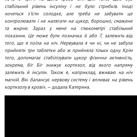
стабільний рівень інсуліну і не було стрибків. Іноді
хочеться з'їсти солодке, але треба не забувати це
контролювати і не налягати на цукор, борошно, смажене
та жирне. Зараз у мене на глюкометрі стабільний
показник. Це може бути позначка 6 або 7, залежить від
того, що я поїла на ніч. Нервувала я чи ні, чи не забула
прийняти три таблетки або ж прийняла тільки одну. Крім
того, допомагає стабілізувати цукор фізична активність,
зокрема, біг. Біг знижує кортизол, від якого напряму
залежить й інсулін. Також я, наприклад, вживаю на ніч
магній. Він балансує нервову систему і впливає на рівень
кортизолу в крові»
, — додала Катерина.