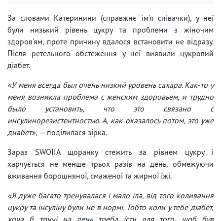
За словами Катеринини (справжнє ім'я співачки), у неї
були низький рівень цукру та проблеми з жіночим
здоров'ям, проте причину вдалося встановити не відразу.
Після ретельного обстеження у неї виявили цукровий
діабет.
«У меня всегда был очень низкий уровень сахара. Как-то у
меня возникла проблема с женским здоровьем, и трудно
было установить, что это связано с
инсулинорезистентностью. А, как оказалось потом, это уже
диабет»,
— поділилася зірка.
Зараз SWOIIA щоранку стежить за рівнем цукру і
харчується не менше трьох разів на день, обмежуючи
вживання борошняної, смаженої та жирної їжі.
«Я дуже багато тренувалася і мало їла, від того коливання
цукру та інсуліну були не в нормі. Тобто коли у тебе діабет,
хоча б тричі на день треба їсти для того, щоб був