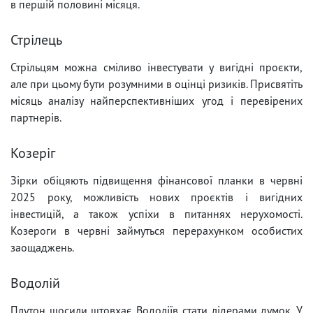
в першій половині місяця.
Стрілець
Стрільцям можна сміливо інвестувати у вигідні проєкти,
але при цьому бути розумними в оцінці ризиків. Присвятіть
місяць аналізу найперспективніших угод і перевірених
партнерів.
Козеріг
Зірки обіцяють підвищення фінансової планки в червні
2025 року, можливість нових проєктів і вигідних
інвестицій, а також успіхи в питаннях нерухомості.
Козероги в червні займуться перерахунком особистих
заощаджень.
Водолій
Плутон щосили штовхає Водоліїв стати лідерами думок. У