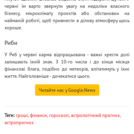
червні їм варто звернути увагу на недоліки власного
бізнесу, мікроклімату проєктів або обстановки на
найманій роботі, щоб привнести в ділову атмосферу щось
хороше.
Риби
У Риб у червні карма відпрацьована - важкі хрести долі
залишають їхній знак. З 10-го числа і до кінця місяця
фінансові блага, подібно до метеорів, влітатимуть у їхнє
життя. Найголовніше - дочекатися цього.
Читайте нас у Google.News
Теги:
гроші
,
фінанси
,
гороскоп
,
астрологічний прогноз
,
астропрогноз