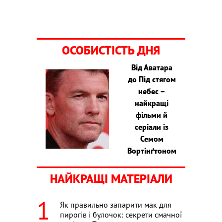
ОСОБИСТІСТЬ ДНЯ
Від Аватара
до Під стягом
небес –
найкращі
фільми й
серіали із
Семом
Вортінґтоном
НАЙКРАЩІ МАТЕРІАЛИ
Як правильно запарити мак для
пирогів і булочок: секрети смачної