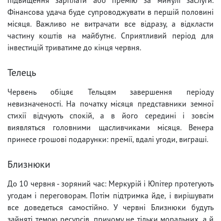
Фінансова удача буде супроводжувати в першій половині
місяця. Важливо не витрачати все відразу, а відкласти
частину коштів на майбутнє. Сприятливий період для
інвестицій триватиме до кінця червня.
Телець
Червень обіцяє Тельцям завершення періоду
невизначеності. На початку місяця представники земної
стихії відчують спокій, а в його середині і зовсім
виявляться головними щасливчиками місяця. Венера
принесе грошові подарунки: премії, вдалі угоди, виграші.
Близнюки
До 10 червня - зоряний час: Меркурій і Юпітер протегують
угодам і переговорам. Потім підтримка йде, і вирішувати
все доведеться самостійно. У червні Близнюки будуть
зайняті темою ресурсів, причому не тільки моральних, а й