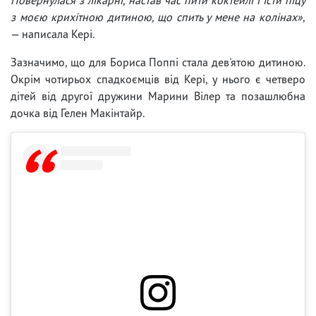
з моєю крихітною дитиною, що спить у мене на колінах»
,
— написала Кері.
Зазначимо, що для Бориса Поппі стала дев'ятою дитиною.
Окрім чотирьох спадкоємців від Кері, у нього є четверо
дітей від другої дружини Марини Вілер та позашлюбна
дочка від Гелен Макінтайр.