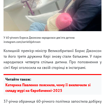
У 60-річного Бориса Джонсона народилася дев'ята дитина
instagram.com/carrielbjohnson
Колишній прем'єр-міністр Великобританії Борис Джонсон
та його третя дружина Кері знову стали батьками. У пари
народилася четверта спільна дитина. Про поповнення у
сім'ї Кері оголосила на своїй сторінці в інстаграмі.
Читайте також:
Катерина Павленко пояснила, чому її виключили зі
складу журі на Євробаченні-2025
37-річна обраниця 60-річного політика запостила добірку