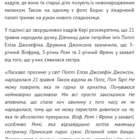
кадрів, де вона та старші діти позують із новонародженим
малюком. Також на одному з фото Борис у лікарняній
палаті тримає на руках нового спадкоємця.
У підписі до зворушливих кадрів Кері розсекретила, що 21
травня народила дочку. Дівчинці дали потрійне ім'я Поппі
Еліза Джозефіна. Дружина Джонсона зазначила, що 5-
річний Вілфред, 3-річна Ромі та 2-річний Френк у захваті
від того, що у них з'явилася сестра.
«Ласкаво просимо у світ Поппі Еліза Джозефін Джонсон,
народилася 21 травня. Також відома як Попс, Поп Тарт. Не
можу повірити, яка ти гарна та крихітна. Почуваюся
неймовірно щасливою. Ми всі просто закохалися. Не
впевнена, що спала хоч хвилину з того часу, як ти
народилася, тому що не можу перестати дивитися на те,
яка ти
абсолютно прекрасна.
Вілф, Ромі і Френк у захваті,
особливо Ромі, яка відчайдушно хотіла маленьку
сестричку. Приносьте парні сукні. Останній член банди.
Повернулася з лікарні, настав час пити коктейлі і їсти піцу