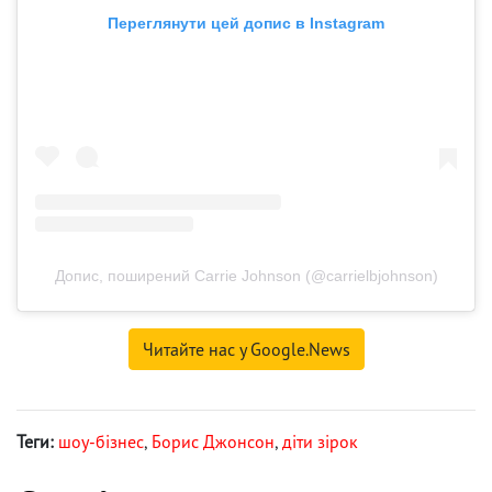
Переглянути цей допис в Instagram
Допис, поширений Carrie Johnson (@carrielbjohnson)
Читайте нас у Google.News
Теги:
шоу-бізнес
,
Борис Джонсон
,
діти зірок