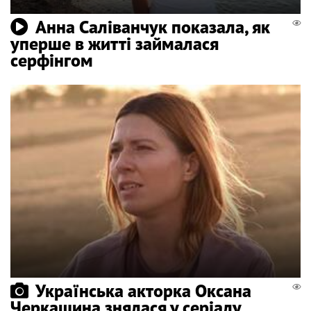
Анна Саліванчук показала, як
уперше в житті займалася
серфінгом
Українська акторка Оксана
Черкашина знялася у серіалу