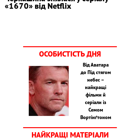
«1670» від Netflix
ОСОБИСТІСТЬ ДНЯ
Від Аватара
до Під стягом
небес –
найкращі
фільми й
серіали із
Семом
Вортінґтоном
НАЙКРАЩІ МАТЕРІАЛИ