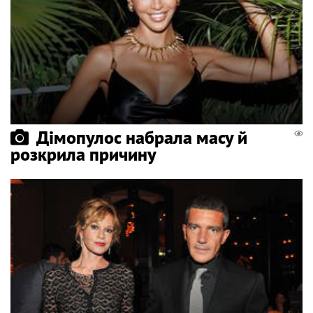
Дімопулос набрала масу й
розкрила причину