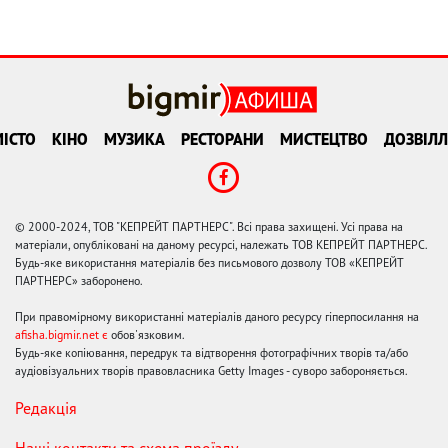
ІСТО
КІНО
МУЗИКА
РЕСТОРАНИ
МИСТЕЦТВО
ДОЗВІЛЛ
© 2000-2024, ТОВ "КЕПРЕЙТ ПАРТНЕРС". Всі права захищені. Усі права на
матеріали, опубліковані на даному ресурсі, належать ТОВ КЕПРЕЙТ ПАРТНЕРС.
Будь-яке використання матеріалів без письмового дозволу ТОВ «КЕПРЕЙТ
ПАРТНЕРС» заборонено.
При правомірному використанні матеріалів даного ресурсу гіперпосилання на
afisha.bigmir.net є
обов'язковим.
Будь-яке копіювання, передрук та відтворення фотографічних творів та/або
аудіовізуальних творів правовласника Getty Images - суворо забороняється.
Редакція
Наші контакти та схема проїзду