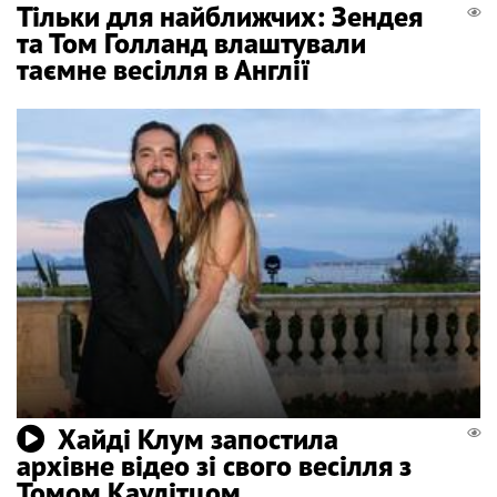
Тільки для найближчих: Зендея
та Том Голланд влаштували
таємне весілля в Англії
Хайді Клум запостила
архівне відео зі свого весілля з
Томом Каулітцом