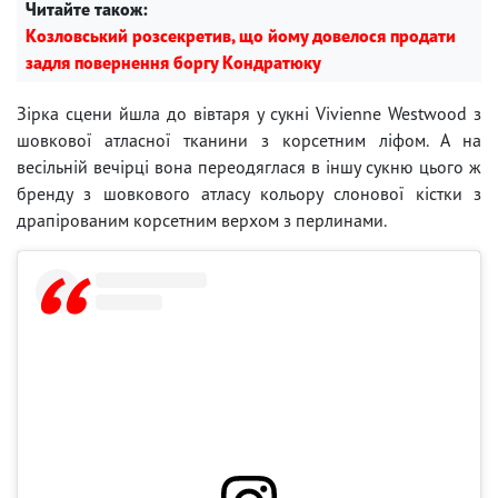
Читайте також:
Козловський розсекретив, що йому довелося продати
задля повернення боргу Кондратюку
Зірка сцени йшла до вівтаря у сукні Vivienne Westwood з
шовкової атласної тканини з корсетним ліфом. А на
весільній вечірці вона переодяглася в іншу сукню цього ж
бренду з шовкового атласу кольору слонової кістки з
драпірованим корсетним верхом з перлинами.