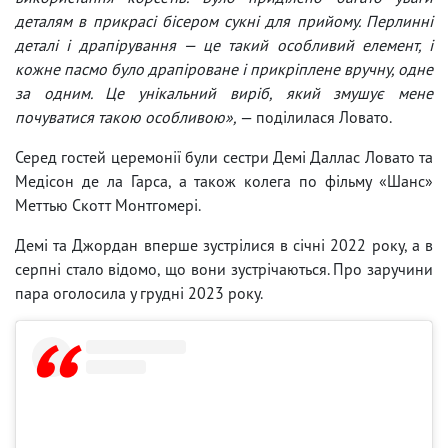
деталям в прикрасі бісером сукні для прийому. Перлинні
деталі і драпірування — це такий особливий елемент, і
кожне пасмо було драпіроване і прикріплене вручну, одне
за одним. Це унікальний виріб, який змушує мене
почуватися такою особливою»,
— поділилася Ловато.
Серед гостей церемонії були сестри Демі Даллас Ловато та
Медісон де ла Гарса, а також колега по фільму «Шанс»
Меттью Скотт Монтгомері.
Демі та Джордан вперше зустрілися в січні 2022 року, а в
серпні стало відомо, що вони зустрічаються. Про заручини
пара оголосила у грудні 2023 року.