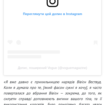
Переглянути цей допис в Instagram
Допис, поширений Vogue (@voguemagazine)
«Я вже давно є прихильницею нарядів Вів'єн Вествуд.
Коли я думала про те, [який фасон сукні я хочу], я часто
поверталася до вбрання Вів'єн — зокрема, до того, як
силуети справді доповнюють вигини вашого тіла, та її
використання корсетів. Було приділено багато уваги