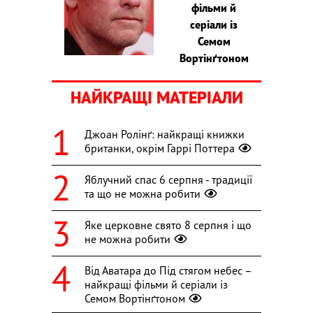
фільми й
серіали із
Семом
Вортінґтоном
НАЙКРАЩІ МАТЕРІАЛИ
Джоан Ролінґ: найкращі книжки
британки, окрім Гаррі Поттера
Яблучний спас 6 серпня - традиції
та що не можна робити
Яке церковне свято 8 серпня і що
не можна робити
Від Аватара до Під стягом небес –
найкращі фільми й серіали із
Семом Вортінґтоном