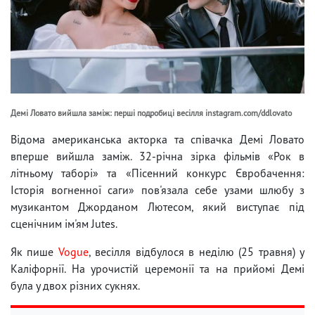
Демі Ловато вийшла заміж: перші подробиці весілля instagram.com/ddlovato
Відома американська акторка та співачка Демі Ловато
вперше вийшла заміж. 32-річна зірка фільмів «Рок в
літньому таборі» та «Пісенний конкурс Євробачення:
Історія вогненної саги» пов'язала себе узами шлюбу з
музикантом Джорданом Лютесом, який виступає під
сценічним ім'ям Jutes.
Як пише
Vogue
, весілля відбулося в неділю (25 травня) у
Каліфорнії. На урочистій церемонії та на прийомі Демі
була у двох різних сукнях.