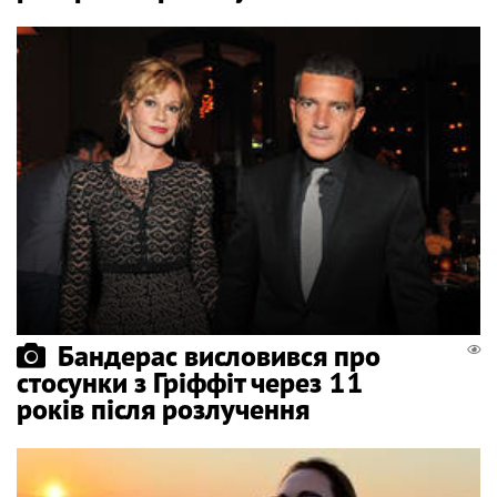
Бандерас висловився про
стосунки з Гріффіт через 11
років після розлучення