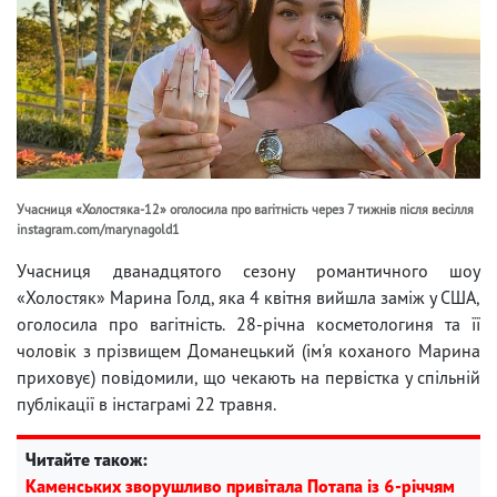
Учасниця «Холостяка-12» оголосила про вагітність через 7 тижнів після весілля
instagram.com/marynagold1
Учасниця дванадцятого сезону романтичного шоу
«Холостяк» Марина Голд, яка 4 квітня вийшла заміж у США,
оголосила про вагітність. 28-річна косметологиня та її
чоловік з прізвищем Доманецький (ім'я коханого Марина
приховує) повідомили, що чекають на первістка у спільній
публікації в інстаграмі 22 травня.
Читайте також:
Каменських зворушливо привітала Потапа із 6-річчям