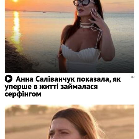
Анна Саліванчук показала, як
уперше в житті займалася
серфінгом