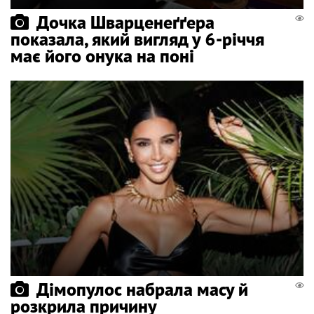
Дочка Шварценеґґера
показала, який вигляд у 6-річчя
має його онука на поні
Дімопулос набрала масу й
розкрила причину