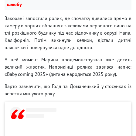
шлюбу
Закохані запостили ролик, де спочатку дивилися прямо в
камеру в чорних вбраннях з келихами червоного вино на
тлі розкішного будинку під час відпочинку в окрузі Напа,
Каліфорнія. Потім викинули келихи, дістали дитячі
пляшечки і повернулися одне до одного.
У цей момент Марина продемонструвала вже досить
великий животик. Наприкінці ролика з'явився напис:
«Baby coming 2025» (дитина народиться 2025 року).
Варто зазначити, що Голд та Доманецький у стосунках із
вересня минулого року.