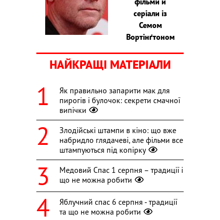
фільми й
серіали із
Семом
Вортінґтоном
НАЙКРАЩІ МАТЕРІАЛИ
Як правильно запарити мак для
пирогів і булочок: секрети смачної
випічки
Злодійські штампи в кіно: що вже
набридло глядачеві, але фільми все
штампуються під копірку
Медовий Спас 1 серпня – традиції і
що не можна робити
Яблучний спас 6 серпня - традиції
та що не можна робити