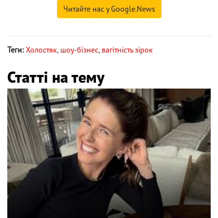
Читайте нас у Google.News
Теги:
Холостяк
,
шоу-бізнес
,
вагітність зірок
Статті на тему