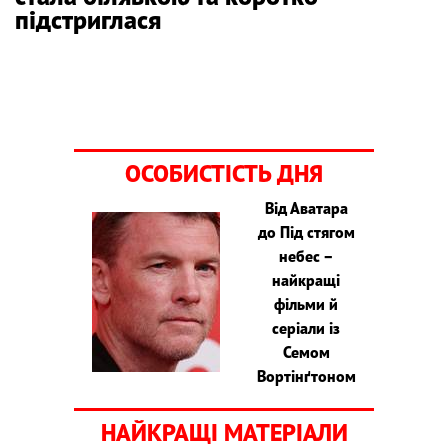
підстриглася
ОСОБИСТІСТЬ ДНЯ
Від Аватара
до Під стягом
небес –
найкращі
фільми й
серіали із
Семом
Вортінґтоном
НАЙКРАЩІ МАТЕРІАЛИ