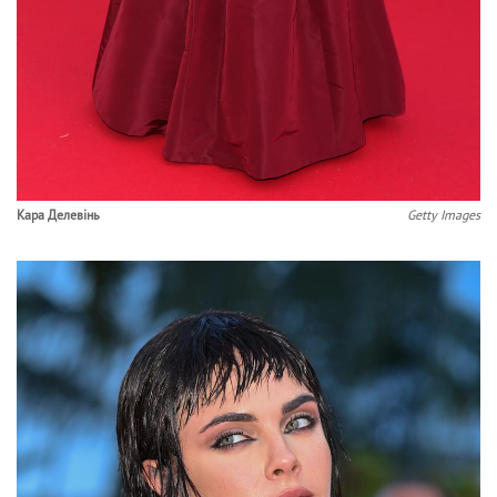
Кара Делевінь
Getty Images