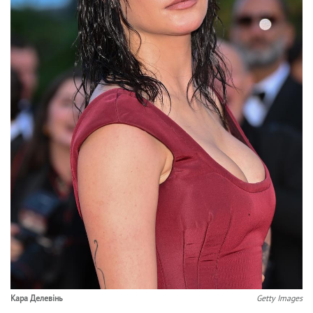
Кара Делевінь
Getty Images