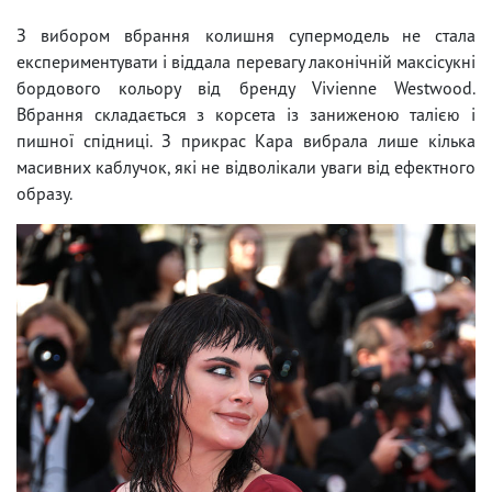
З вибором вбрання колишня супермодель не стала
експериментувати і віддала перевагу лаконічній максісукні
бордового кольору від бренду Vivienne Westwood.
Вбрання складається з корсета із заниженою талією і
пишної спідниці. З прикрас Кара вибрала лише кілька
масивних каблучок, які не відволікали уваги від ефектного
образу.