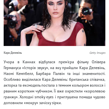
Кара Делевінь
Getty Images
Учора в Каннах відбулася прем'єра фільму Олівера
Германуса «Історія звуку», на яку прийшли Кара Делевінь,
Наомі Кемпбелл, Барбара Палвін та інші знаменитості.
Особливо виділилася Кара Делевінь: британська співачка,
акторка та ексмодель постала з темним кольором волосся і
рваним коротким чубчиком. Її вже охрестили «королевою
гранжу». Холодні smoky eyes і приглушена помада чудово
доповнили «мокру» зачіску зірки.