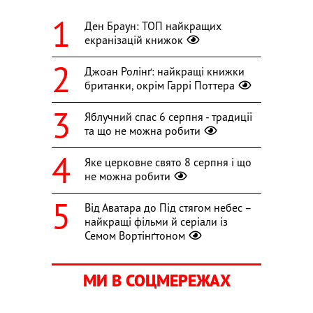
Ден Браун: ТОП найкращих
екранізацій книжок
Джоан Ролінґ: найкращі книжки
британки, окрім Гаррі Поттера
Яблучний спас 6 серпня - традиції
та що не можна робити
Яке церковне свято 8 серпня і що
не можна робити
Від Аватара до Під стягом небес –
найкращі фільми й серіали із
Семом Вортінґтоном
МИ В СОЦМЕРЕЖАХ