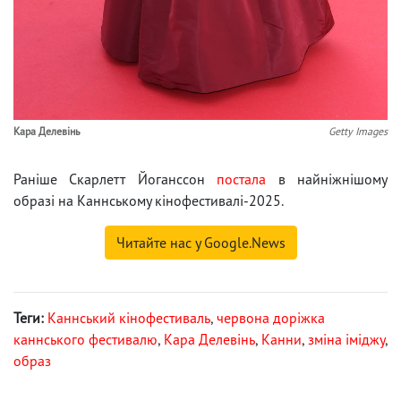
Кара Делевінь
Getty Images
Раніше Скарлетт Йоганссон
постала
в найніжнішому
образі на Каннському кінофестивалі-2025.
Читайте нас у Google.News
Теги:
Каннський кінофестиваль
,
червона доріжка
каннського фестивалю
,
Кара Делевінь
,
Канни
,
зміна іміджу
,
образ