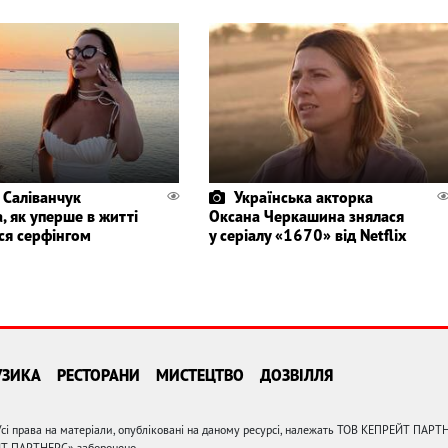
 Саліванчук
Українська акторка
, як уперше в житті
Оксана Черкашина знялася
ся серфінгом
у серіалу «1670» від Netflix
УЗИКА
РЕСТОРАНИ
МИСТЕЦТВО
ДОЗВІЛЛЯ
сі права на матеріали, опубліковані на даному ресурсі, належать ТОВ КЕПРЕЙТ ПАРТ
ЙТ ПАРТНЕРС» заборонено.