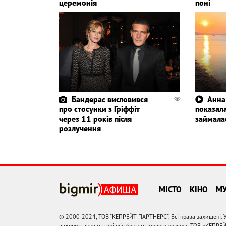
церемонія
поні
Бандерас висловився
Анна
про стосунки з Гріффіт
показала
через 11 років після
займала
розлучення
МІСТО
КІНО
М
© 2000-2024, ТОВ "КЕПРЕЙТ ПАРТНЕРС". Всі права захищені. У
використання матеріалів без письмового дозволу ТОВ «КЕПРЕ