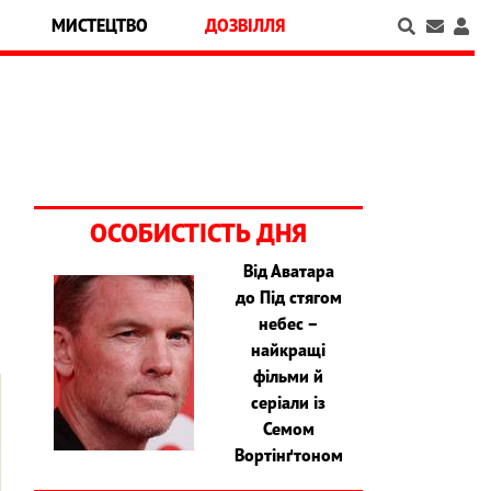
МИСТЕЦТВО
ДОЗВІЛЛЯ
ОСОБИСТІСТЬ ДНЯ
Від Аватара
до Під стягом
небес –
найкращі
фільми й
серіали із
Семом
Вортінґтоном