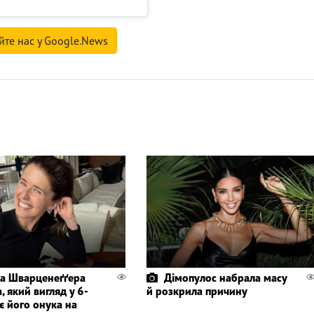
йте нас у Google.News
а Шварценеґґера
Дімопулос набрала масу
, який вигляд у 6-
й розкрила причину
є його онука на