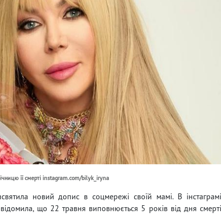
чницю її смерті instagram.com/bilyk_iryna
исвятила новий допис в соцмережі своїй мамі. В інстаграм
овідомила, що 22 травня виповнюється 5 років від дня смерт