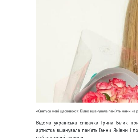
«Сниться мені щасливою»: Білик вшанувала пам'ять мами на рі
Відома українська співачка Ірина Білик пр
артистка вшанувала пам'ять Ганни Яківни і п
найдорожчої людини.