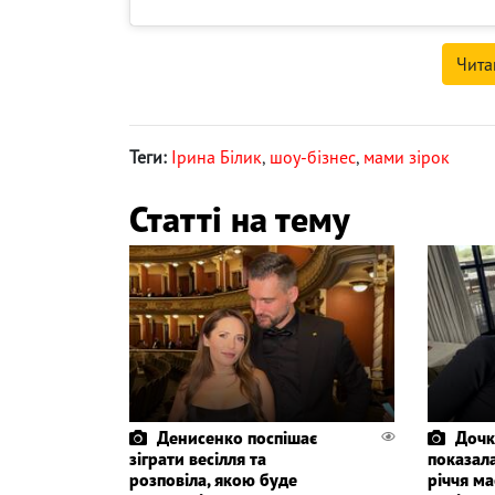
Чита
Теги:
Ірина Білик
,
шоу-бізнес
,
мами зірок
Статті на тему
Денисенко поспішає
Дочк
зіграти весілля та
показала
розповіла, якою буде
річчя ма