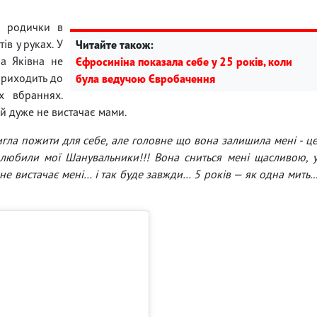
ї родички в
ів у руках. У
Читайте також:
на Яківна не
Єфросиніна показала себе у 25 років, коли
приходить до
була ведучою Євробачення
х вбраннях.
їй дуже не вистачає мами.
игла пожити для себе, але головне що вона залишила мені - ц
 любили мої Шанувальники!!! Вона сниться мені щасливою, 
 не вистачає мені… і так буде завжди… 5 років — як одна мить..