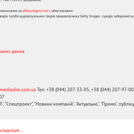
ерпосилання на
afisha.bigmir.net є
обов'язковим.
орів та/або аудіовізуальних творів правовласника Getty Images - суворо забороняєтьс
льних даних
mediadim.com.ua
Тел: +38 (044) 207-33-05, +38 (044) 207-97-00
-07
", "Спецпроект", "Новини компаній", "Актуально", "Промо", публі
кладніше...