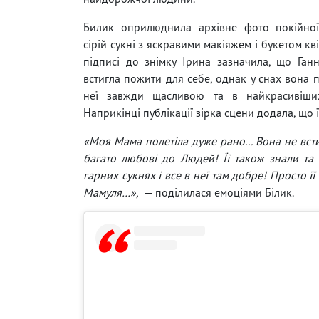
Билик оприлюднила архівне фото покійно
сірій сукні з яскравими макіяжем і букетом квіт
підписі до знімку Ірина зазначила, що Ган
встигла пожити для себе, однак у снах вона 
неї завжди щасливою та в найкрасивіши
Наприкінці публікації зірка сцени додала, що 
«Моя Мама полетіла дуже рано... Вона не вст
багато любові до Людей! Її також знали та
гарних сукнях і все в неї там добре! Просто її
Мамуля…»,
— поділилася емоціями Білик.