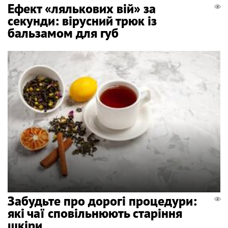
Ефект «лялькових вій» за
секунди: вірусний трюк із
бальзамом для губ
Забудьте про дорогі процедури:
які чаї сповільнюють старіння
шкіри