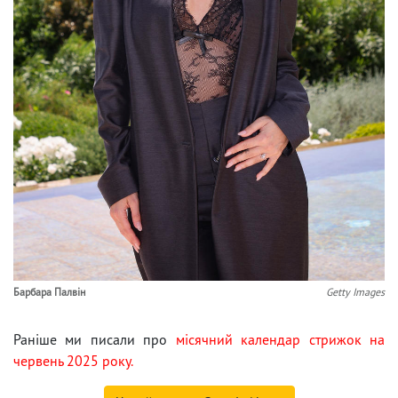
Барбара Палвін
Getty Images
Раніше ми писали про
місячний календар стрижок на
червень 2025 року.