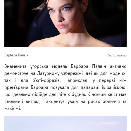
Барбара Палвін
Getty Images
Знаменита угорська модель Барбара Палвін активно
демонструє на Лазурному узбережжі ідеї як для модних,
так і для б'юті-образів. Наприклад, у перерві між
прем'єрами Барбара позувала для папараці із зачіскою,
що ідеально підійде для літніх буднів. Кінський хвіст має
стильний вигляд і акцентує увагу на рисах обличчя та
макіяжі.