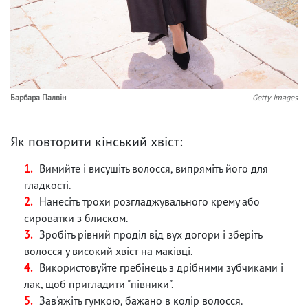
Барбара Палвін
Getty Images
Як повторити кінський хвіст:
Вимийте і висушіть волосся, випряміть його для
гладкості.
Нанесіть трохи розгладжувального крему або
сироватки з блиском.
Зробіть рівний проділ від вух догори і зберіть
волосся у високий хвіст на маківці.
Використовуйте гребінець з дрібними зубчиками і
лак, щоб пригладити "півники".
Зав'яжіть гумкою, бажано в колір волосся.