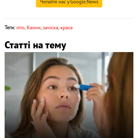
Читайте нас у Google.News
Теги:
літо
,
Канни
,
зачіска
,
краса
Статті на тему