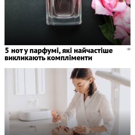
5 нот у парфумі, які найчастіше
викликають компліменти