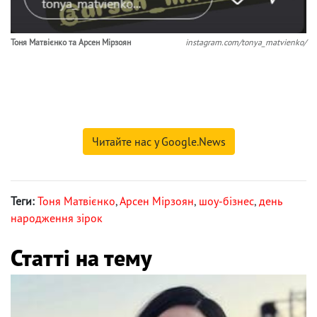
Тоня Матвієнко та Арсен Мірзоян
instagram.com/tonya_matvienko/
Читайте нас у Google.News
Теги:
Тоня Матвієнко
,
Арсен Мірзоян
,
шоу-бізнес
,
день
народження зірок
Статті на тему