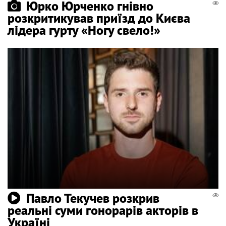
Юрко Юрченко гнівно
розкритикував приїзд до Києва
лідера гурту «Ногу свело!»
Павло Текучев розкрив
реальні суми гонорарів акторів в
Україні