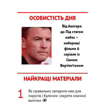
ОСОБИСТІСТЬ ДНЯ
Від Аватара
до Під стягом
небес –
найкращі
фільми й
серіали із
Семом
Вортінґтоном
НАЙКРАЩІ МАТЕРІАЛИ
Як правильно запарити мак для
пирогів і булочок: секрети смачної
випічки