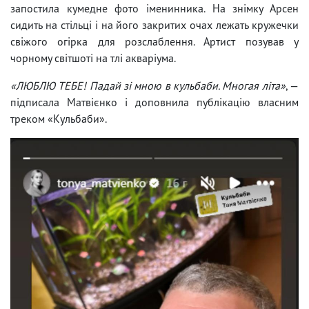
запостила кумедне фото іменинника. На знімку Арсен
сидить на стільці і на його закритих очах лежать кружечки
свіжого огірка для розслаблення. Артист позував у
чорному світшоті на тлі акваріума.
«ЛЮБЛЮ ТЕБЕ! Падай зі мною в кульбаби. Многая літа»
, —
підписала Матвієнко і доповнила публікацію власним
треком «Кульбаби».