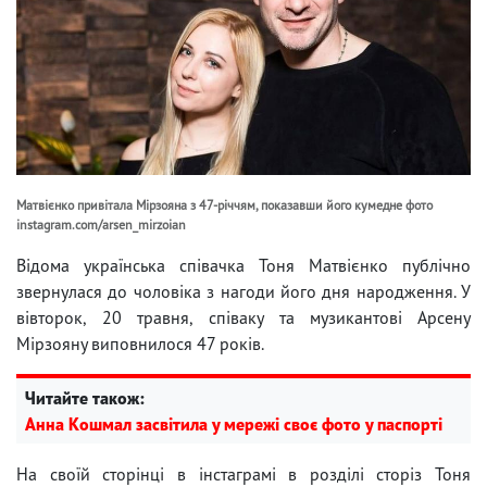
Матвієнко привітала Мірзояна з 47-річчям, показавши його кумедне фото
instagram.com/arsen_mirzoian
Відома українська співачка Тоня Матвієнко публічно
звернулася до чоловіка з нагоди його дня народження. У
вівторок, 20 травня, співаку та музикантові Арсену
Мірзояну виповнилося 47 років.
Читайте також:
Анна Кошмал засвітила у мережі своє фото у паспорті
На своїй сторінці в інстаграмі в розділі сторіз Тоня