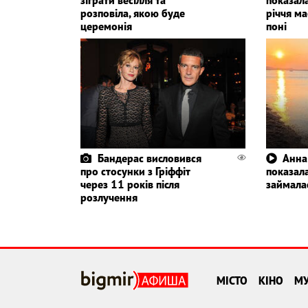
розповіла, якою буде
річчя ма
церемонія
поні
Бандерас висловився
Анна
про стосунки з Гріффіт
показала
через 11 років після
займала
розлучення
МІСТО
КІНО
М