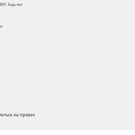
НЕРС. Будь-яке
я.
куються на правах