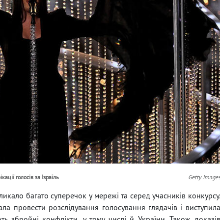
ації голосів за Ізраїль
Getty Image
икало багато суперечок у мережі та серед учасників конкурсу
ала провести розслідування голосування глядачів і виступил
ть збройні конфлікти, у тому числі й України. Також доказі