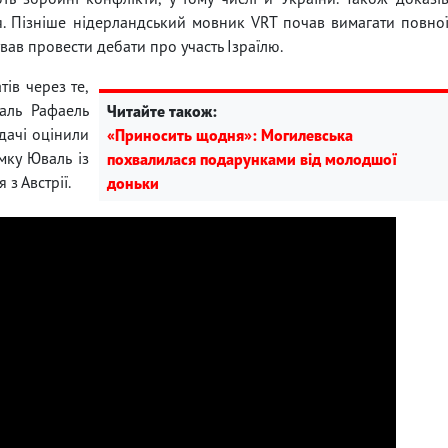
ія. Пізніше нідерландський мовник VRT почав вимагати повно
ав провести дебати про участь Ізраїлю.
тів через те,
аль Рафаель
Читайте також:
ядачі оцінили
«Приносить щодня»: Могилевська
мку Юваль із
похвалилася подарунками від молодшої
з Австрії.
доньки