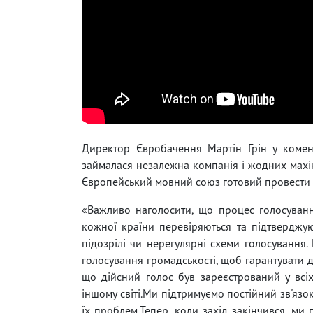
Директор Євробачення Мартін Грін у коме
займалася незалежна компанія і жодних махіна
Європейський мовний союз готовий провести з
«Важливо наголосити, що процес голосування
кожної країни перевіряються та підтвердж
підозрілі чи нерегулярні схеми голосування.
голосування громадськості, щоб гарантувати д
що дійсний голос був зареєстрований у всіх 
іншому світі.Ми підтримуємо постійний зв'язо
їх проблем.Тепер, коли захід закінчився, м