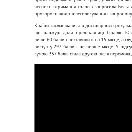
чесності отримання голосів запросила Бельг
прозорості щодо телеголосування і запропонув
Країни засумнівалися в достовірності результа
що нацжурі дали представниці Ізраїлю Юв
лише 60 балів і поставили її на 15 місце, а гл
виступ у 297 балів і це перше місце. У підсу
сумою 357 балів стала другою після переможця 