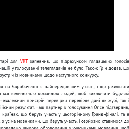
нтарі для
VRT
запевнив, що підрахунком глядацьких голосі
цій у голосуванні телеглядачів не було. Також Грін додав, щ
устріч із мовниками щодо наступного конкурсу.
 на Євробаченні є найпередовішим у світі, і що результат
уються величезною командою людей, щоб виключити будь-як
 Незалежний пристрій перевірки перевіряє дані як журі, так 
ійсний результат. Наш партнер з голосування Once підтвердив
країнах, що беруть участь у цьогорічному Гранд-фіналі, та 
к з усіма мовниками, що беруть участь, і серйозно ставимося д
и проведемо широке обговорення з учасниками мовлення, що