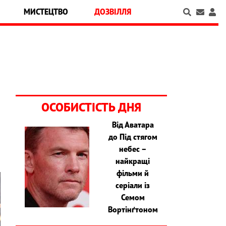
МИСТЕЦТВО
ДОЗВІЛЛЯ
ОСОБИСТІСТЬ ДНЯ
Від Аватара
до Під стягом
небес –
найкращі
фільми й
серіали із
Семом
Вортінґтоном