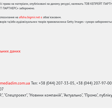
сі права на матеріали, опубліковані на даному ресурсі, належать ТОВ КЕПРЕЙТ ПАРТ
ЙТ ПАРТНЕРС» заборонено.
ерпосилання на
afisha.bigmir.net є
обов'язковим.
орів та/або аудіовізуальних творів правовласника Getty Images - суворо забороняєтьс
льних даних
mediadim.com.ua
Тел: +38 (044) 207-33-05, +38 (044) 207-97-00
-07
", "Спецпроект", "Новини компаній", "Актуально", "Промо", публі