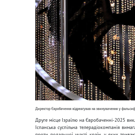
Директор Євробачення відреагував на звинувачення у фальсифік
Друге місце Ізраїлю на Євробаченні-2025 викл
Іспанська суспільна телерадіокомпанія вимаг
проти подальшої участі країн, у яких триваю