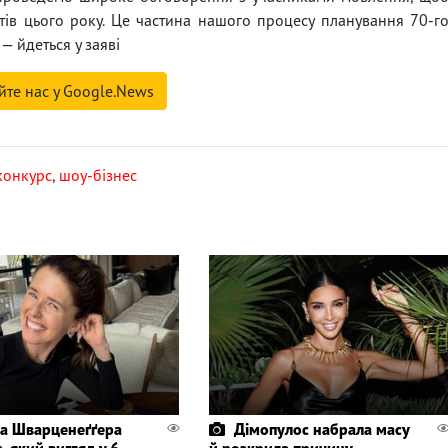
ктів цього року. Це частина нашого процесу планування 70-г
— йдеться у заяві
йте нас у Google.News
конкурс
,
шоу-бізнес
а Шварценеґґера
Дімопулос набрала масу
, який вигляд у 6-
й розкрила причину