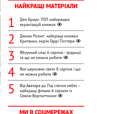
НАЙКРАЩІ МАТЕРІАЛИ
Ден Браун: ТОП найкращих
екранізацій книжок
Джоан Ролінґ: найкращі книжки
британки, окрім Гаррі Поттера
Яблучний спас 6 серпня - традиції
та що не можна робити
Яке церковне свято 8 серпня і що
не можна робити
Від Аватара до Під стягом небес –
найкращі фільми й серіали із
s
Семом Вортінґтоном
.
а
МИ В СОЦМЕРЕЖАХ
в