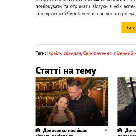
поміркувати та отримати відгуки з усіх аспе
конкурсу пісні Євробачення наступного року», 
Чита
Теги:
Ізраїль
,
скандал
,
Євробачення
,
пісенний 
Статті на тему
Денисенко поспішає
Дочк
зіграти весілля та
показала