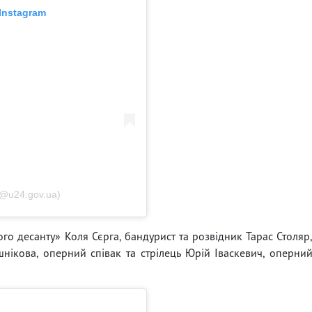
Instagram
@u24.gov.ua)
го десанту» Коля Сєрга, бандурист та розвідник Тарас Столяр
нікова, оперний співак та стрілець Юрій Іваскевич, оперни