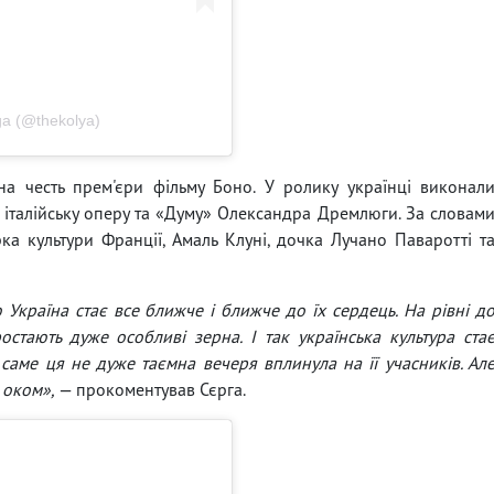
a (@thekolya)
на честь прем'єри фільму Боно. У ролику українці виконал
талійську оперу та «Думу» Олександра Дремлюги. За словам
рка культури Франції, Амаль Клуні, дочка Лучано Паваротті т
Україна стає все ближче і ближче до їх сердець. На рівні д
стають дуже особливі зерна. І так українська культура ста
 саме ця не дуже таємна вечеря вплинула на її учасників. Ал
 оком»,
— прокоментував Сєрга.