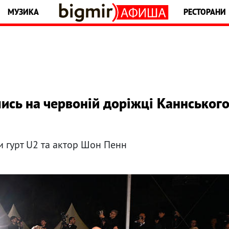
МУЗИКА
РЕСТОРАНИ
ились на червоній доріжці Каннськог
и гурт U2 та актор Шон Пенн