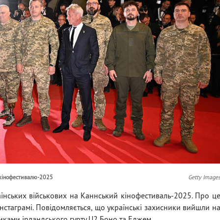
о кінофестивалю-2025
Getty Image
їнських військових на Каннський кінофестиваль-2025. Про ц
інстаграмі. Повідомляється, що українські захисники вийшли н
никами ірландського гурту U2 Боно та Еджем.