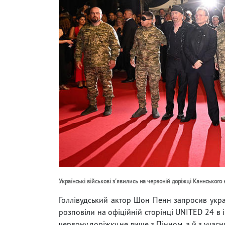
Українські військові з'явились на червоній доріжці Каннськог
Голлівудський актор Шон Пенн запросив укра
розповіли на офіційній сторінці UNITED 24 в 
червону доріжку не лише з Пінном, а й з учас