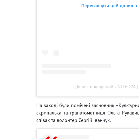
Переглянути цей допис в 
Допис, поширений UNITED24 (
На заході були помічені засновник «Культурно
скрипалька та гранатометниця Ольга Рукавиш
співак та волонтер Сергій Іванчук.