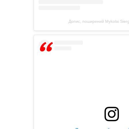
Допис, поширений Mykolai Sierg