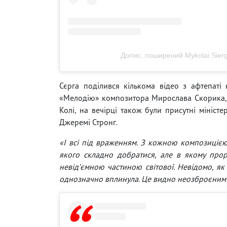
Допис, поширений Mykolai Sierg
Сєрга поділився кількома відео з афтепаті 
«Мелодію» композитора Мирослава Скорика, і
Колі, на вечірці також були присутні міністе
Джеремі Стронг.
«І всі під враженням. З кожною композицією 
якого складно добратися, але в якому проро
невідʼємною частиною світової. Невідомо, як
однозначно вплинула. Це видно неозброєним