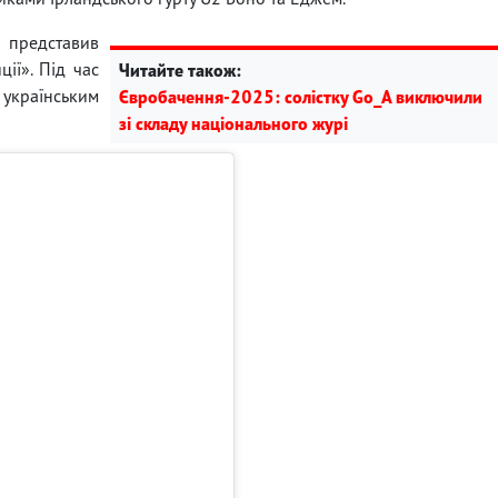
представив
ції». Під час
Читайте також:
країнським
Євробачення-2025: солістку Go_A виключили
зі складу національного журі