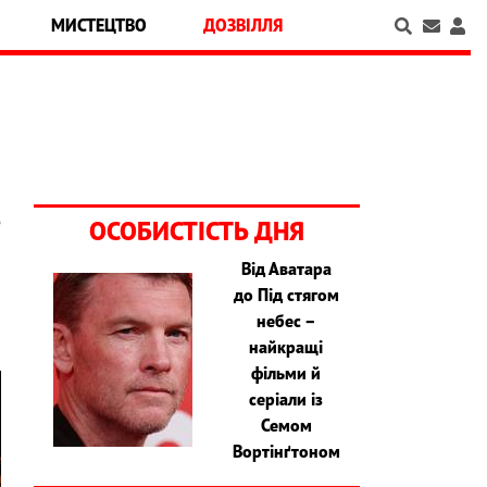
МИСТЕЦТВО
ДОЗВІЛЛЯ
о
ОСОБИСТІСТЬ ДНЯ
Від Аватара
до Під стягом
небес –
найкращі
фільми й
серіали із
Семом
Вортінґтоном