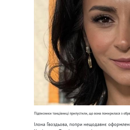
Підписники танцівниці припустили, що вона помирилася з обр
Ілона Гвоздьова, попри нещодавнє оформленн