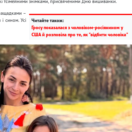
ежі тсімейними знімками, присвяченими Дню вишиванки.
 нащадками –
і сином. Усі
Читайте також:
Гросу показалася з чоловіком-росіянином у
США й розповіла про те, як "відбити чоловіка"