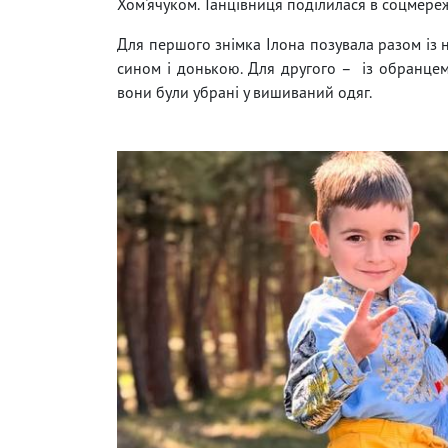
Хом'ячуком. Танцівниця поділилася в соцмер
Для першого знімка Ілона позувала разом із
сином і донькою. Для другого – із обранцем 
вони були убрані у вишиваний одяг.