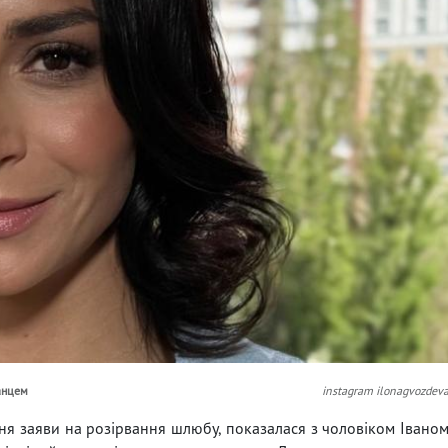
анцем
instagram ilonagvozdev
я заяви на розірвання шлюбу, показалася з чоловіком Івано