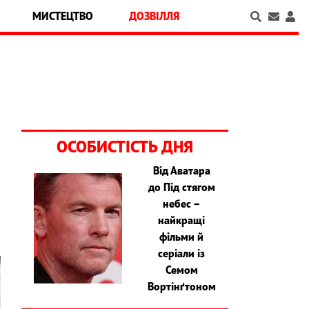
МИСТЕЦТВО
ДОЗВІЛЛЯ
ОСОБИСТІСТЬ ДНЯ
Від Аватара
до Під стягом
з
небес –
найкращі
фільми й
серіали із
Семом
Вортінґтоном