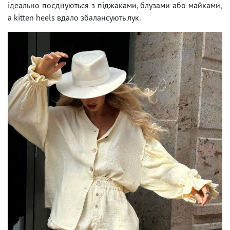
ідеально поєднуються з піджаками, блузами або майками,
а kitten heels вдало збалансують лук.