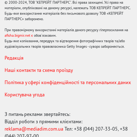
© 2000-2024, ТОВ "КЕПРЕЙТ ПАРТНЕРС". Всі права захищені. Усі права на
матеріали, опубліковані на даному ресурсі, належать ТОВ КЕПРЕЙТ ПАРТНЕРС.
Будь-яке використання матеріалів без письмового дозволу ТОВ «КЕПРЕЙТ
ПАРТНЕРС» заборонено.
При правомірному використанні матеріалів даного ресурсу гіперпосилання на
afisha.bigmir.net є
обов'язковим.
Будь-яке копіювання, передрук та відтворення фотографічних творів та/або
аудіовізуальних творів правовласника Getty Images - суворо забороняється.
Редакція
Наші контакти та схема проїзду
Політика у сфері конфіденційності та персональних даних
Користувача угода
З питань реклами звертайтесь:
Відділ роботи з прямими клієнтами:
reklama@mediadim.com.ua
Тел: +38 (044) 207-33-05, +38
(044) 207-97-00