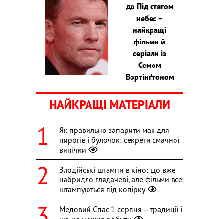
до Під стягом
небес –
найкращі
фільми й
серіали із
Семом
Вортінґтоном
НАЙКРАЩІ МАТЕРІАЛИ
Як правильно запарити мак для
пирогів і булочок: секрети смачної
випічки
Злодійські штампи в кіно: що вже
набридло глядачеві, але фільми все
штампуються під копірку
Медовий Спас 1 серпня – традиції і
що не можна робити