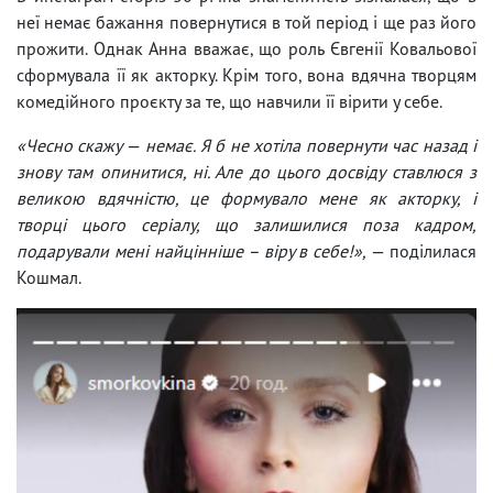
неї немає бажання повернутися в той період і ще раз його
прожити. Однак Анна вважає, що роль Євгенії Ковальової
сформувала її як акторку. Крім того, вона вдячна творцям
комедійного проєкту за те, що навчили її вірити у себе.
«Чесно скажу
—
немає. Я б не хотіла повернути час назад і
знову там опинитися, ні. Але до цього досвіду ставлюся з
великою вдячністю, це формувало мене як акторку, і
творці цього серіалу, що залишилися поза кадром,
подарували мені найцінніше – віру в себе!»,
— поділилася
Кошмал.