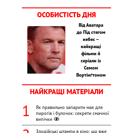
ОСОБИСТІСТЬ ДНЯ
Від Аватара
до Під стягом
небес –
найкращі
фільми й
серіали із
Семом
Вортінґтоном
НАЙКРАЩІ МАТЕРІАЛИ
Як правильно запарити мак для
пирогів і булочок: секрети смачної
випічки
Злодійські штампи в кіно: що вже