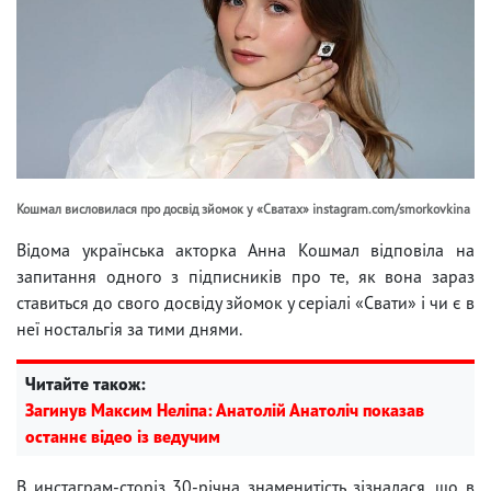
Кошмал висловилася про досвід зйомок у «Сватах» instagram.com/smorkovkina
Відома українська акторка Анна Кошмал відповіла на
запитання одного з підписників про те, як вона зараз
ставиться до свого досвіду зйомок у серіалі «Свати» і чи є в
неї ностальгія за тими днями.
Читайте також:
Загинув Максим Неліпа: Анатолій Анатоліч показав
останнє відео із ведучим
В инстаграм-сторіз 30-річна знаменитість зізналася, що в