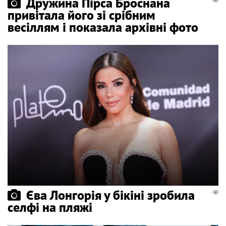
Дружина Пірса Броснана
привітала його зі срібним
весіллям і показала архівні фото
Єва Лонгорія у бікіні зробила
селфі на пляжі