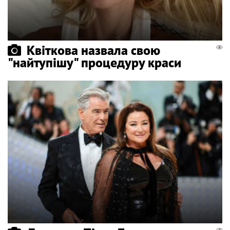
Квіткова назвала свою
"найтупішу" процедуру краси