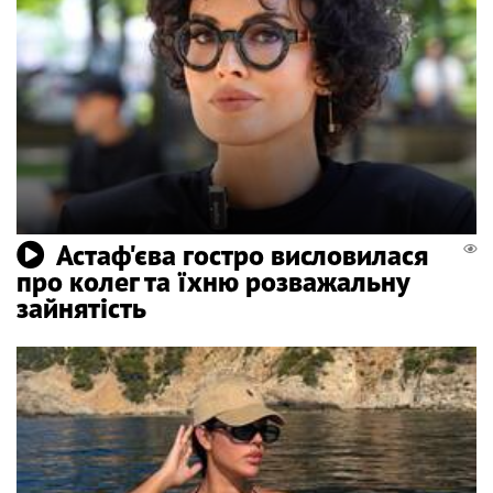
Астаф'єва гостро висловилася
про колег та їхню розважальну
зайнятість