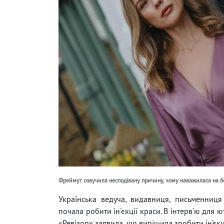
Фреймут озвучила несподівану причину, чому наважилася на бо
Українська ведуча, видавниця, письменниця
почала робити ін'єкції краси. В інтерв'ю для
«Ревізор» заявила, що вирішила зробити ін’єкц