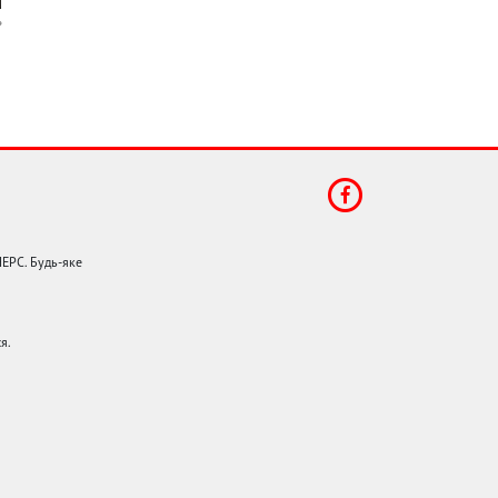
НЕРС. Будь-яке
я.