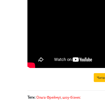
Чита
Теги:
Ольга Фреймут
,
шоу-бізнес