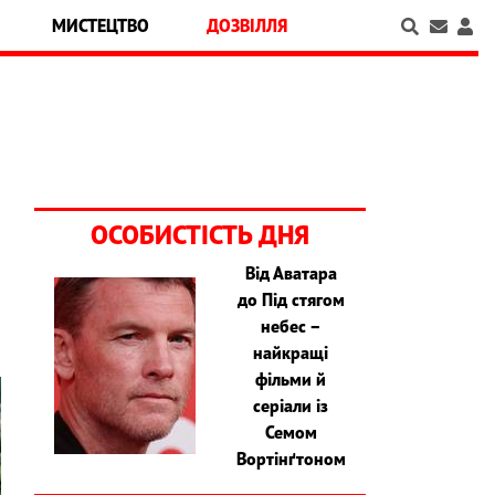
МИСТЕЦТВО
ДОЗВІЛЛЯ
ОСОБИСТІСТЬ ДНЯ
Від Аватара
до Під стягом
небес –
найкращі
фільми й
серіали із
Семом
Вортінґтоном