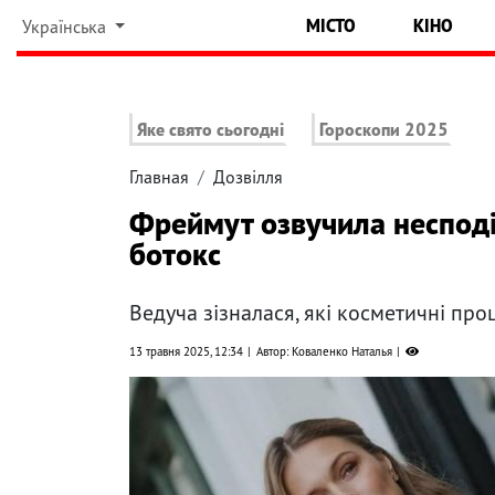
МІСТО
КІНО
Українська
Яке свято сьогодні
Гороскопи 2025
Главная
Дозвілля
Фреймут озвучила несподі
ботокс
Ведуча зізналася, які косметичні пр
13 травня 2025, 12:34
Автор: Коваленко Наталья