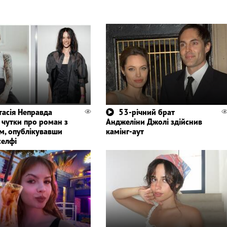
тасія Неправда
53-річний брат
а чутки про роман з
Анджеліни Джолі здійснив
м, опублікувавши
камінг-аут
селфі