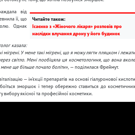
аждала від
евнила її, що
Читайте також:
олю. Однак
Ісаєнко з «Жіночого лікаря» розповів про
наслідки влучання дрону у його будинок
олог казала:
і мігрені. У мене такі мігрені, що я можу лягти пляцком і лежат
 через світло. Мені пообіцяла ця косметологиня, що вона вкол
 в мене ще більше почало боліти»,
— поділилася Фреймут.
талізацію — ін’єкції препаратів на основі гіалуронової кислот
боїться зморшок і тепер обережно ставиться до косметични
гу вибору якісної та професійної косметики.