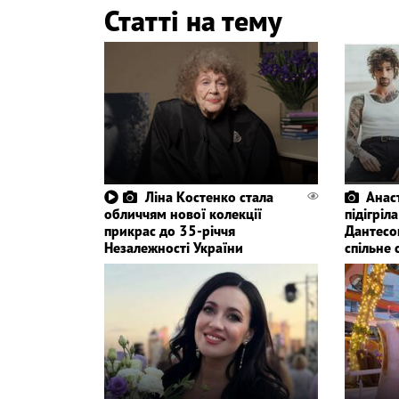
Статті на тему
Ліна Костенко стала
Анас
обличчям нової колекції
підігріл
прикрас до 35-річчя
Дантесо
Незалежності України
спільне 