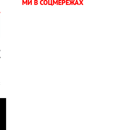
МИ В СОЦМЕРЕЖАХ
и
е
и
х