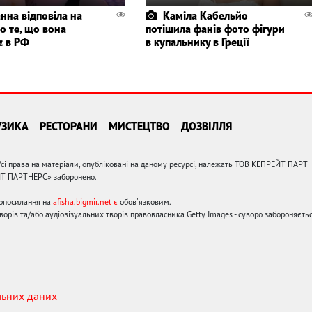
нна відповіла на
Каміла Кабельйо
о те, що вона
потішила фанів фото фігури
є в РФ
в купальнику в Греції
УЗИКА
РЕСТОРАНИ
МИСТЕЦТВО
ДОЗВІЛЛЯ
сі права на матеріали, опубліковані на даному ресурсі, належать ТОВ КЕПРЕЙТ ПАРТ
ЙТ ПАРТНЕРС» заборонено.
ерпосилання на
afisha.bigmir.net є
обов'язковим.
орів та/або аудіовізуальних творів правовласника Getty Images - суворо забороняєтьс
льних даних