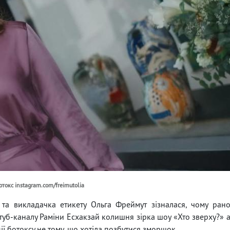
токс instagram.com/freimutolia
 та викладачка етикету Ольга Фреймут зізналася, чому ран
 ютуб-каналу Раміни Есхакзай колишня зірка шоу «Хто зверху?» 
ії ботоксу не тому, що хотіла позбутися зморшок.