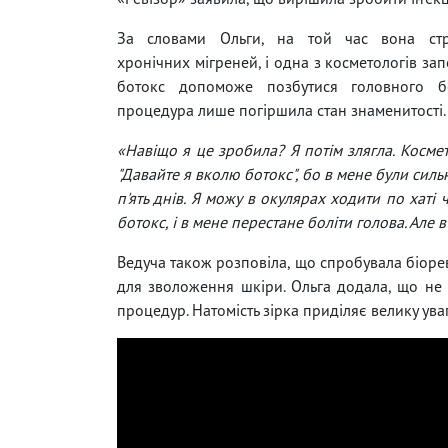
За словами Ольги, на той час вона стр
хронічних мігреней, і одна з косметологів зап
ботокс допоможе позбутися головного б
процедура лише погіршила стан знаменитості.
«Навіщо я це зробила? Я потім злягла. Космет
"Давайте я вколю ботокс", бо в мене були сильн
п'ять днів. Я можу в окулярах ходити по хаті
ботокс, і в мене перестане боліти голова. Але
Ведуча також розповіла, що спробувала біореві
для зволоження шкіри. Ольга додала, що не 
процедур. Натомість зірка приділяє велику ува