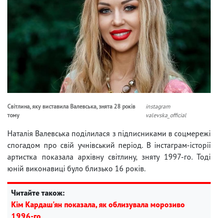
Світлина, яку виставила Валевська, знята 28 років
instagram
тому
valevska_official
Наталія Валевська поділилася з підписниками в соцмережі
спогадом про свій учнівський період. В інстаграм-історії
артистка показала архівну світлину, зняту 1997-го. Тоді
юній виконавиці було близько 16 років.
Читайте також:
Кім Кардаш'ян показала, як облизувала морозиво
1996-го