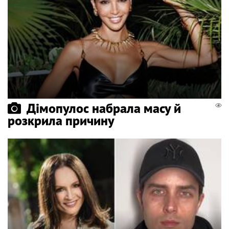
Дімопулос набрала масу й
розкрила причину