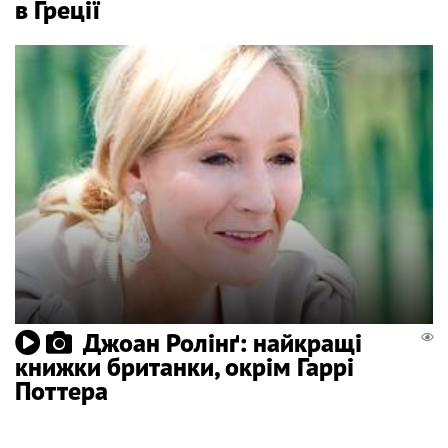
в Греції
Джоан Ролінґ: найкращі
книжки британки, окрім Гаррі
Поттера