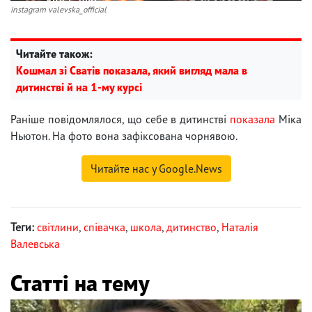
instagram valevska_official
Читайте також:
Кошмал зі Сватів показала, який вигляд мала в
дитинстві й на 1-му курсі
Раніше повідомлялося, що себе в дитинстві
показала
Міка
Ньютон. На фото вона зафіксована чорнявою.
Читайте нас у Google.News
Теги:
світлини
,
співачка
,
школа
,
дитинство
,
Наталія
Валевська
Статті на тему