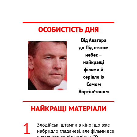
ОСОБИСТІСТЬ ДНЯ
Від Аватара
до Під стягом
небес –
найкращі
фільми й
серіали із
Семом
Вортінґтоном
НАЙКРАЩІ МАТЕРІАЛИ
Злодійські штампи в кіно: що вже
набридло глядачеві, але фільми все
штампуються під копірку