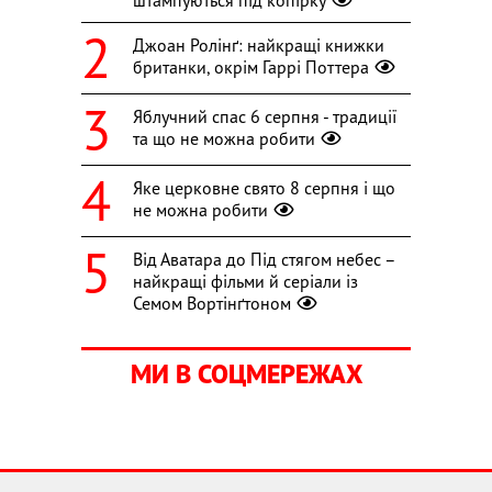
Джоан Ролінґ: найкращі книжки
британки, окрім Гаррі Поттера
Яблучний спас 6 серпня - традиції
та що не можна робити
Яке церковне свято 8 серпня і що
не можна робити
Від Аватара до Під стягом небес –
найкращі фільми й серіали із
Семом Вортінґтоном
МИ В СОЦМЕРЕЖАХ