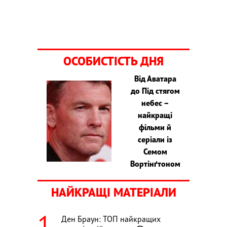
ОСОБИСТІСТЬ ДНЯ
Від Аватара
до Під стягом
небес –
найкращі
фільми й
серіали із
Семом
Вортінґтоном
НАЙКРАЩІ МАТЕРІАЛИ
Ден Браун: ТОП найкращих