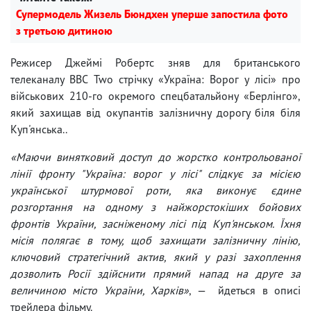
Супермодель Жизель Бюндхен уперше запостила фото
з третьою дитиною
Режисер Джеймі Робертс зняв для британського
телеканалу BBC Two стрічку «Україна: Ворог у лісі» про
військових 210-го окремого спецбатальйону «Берлінго»,
який захищав від окупантів залізничну дорогу біля біля
Куп'янська..
«Маючи винятковий доступ до жорстко контрольованої
лінії фронту "Україна: ворог у лісі" слідкує за місією
української штурмової роти, яка виконує єдине
розгортання на одному з найжорстокіших бойових
фронтів України, засніженому лісі під Куп'янськом. Їхня
місія полягає в тому, щоб захищати залізничну лінію,
ключовий стратегічний актив, який у разі захоплення
дозволить Росії здійснити прямий напад на друге за
величиною місто України, Харків»
, — йдеться в описі
трейлера фільму.