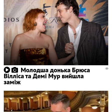
Молодша донька Брюса
Вілліса та Демі Мур вийшла
заміж