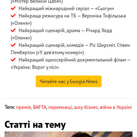
(«Містер Великій Цабе»)
Найкращий міжнародний серіал — «Сьогун»
Найкраща режисура на ТБ — Вероніка Тофільська
(«Оленя»)
Найкращий сценарій, драма — Річард Хедд
(«Оленя»)
Найкращий сценарій, комедія — Ріс Ширсміт, Стівен
Пембертон («У дев'ятому номері»)
Найкращий односерійний документальний фільм —
«Україна: Ворог у лісі».
Читайте нас у Google.News
Теги:
премія
,
BAFTA
,
переможці
,
шоу-бізнес
,
війна в Україні
Статті на тему