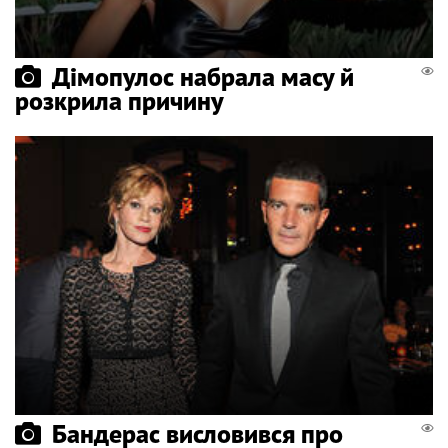
Дімопулос набрала масу й
розкрила причину
Бандерас висловився про