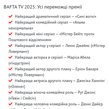
BAFTA TV 2025: Усі переможці премії
Найкращий драматичний серіал — «Сині вогні»
Найкращий комедійний серіал — «Альма
ненормальна»
Найкращий міні-серіал — «Містер Бейтс проти
Поштового відділенням»
Найкращий актор у серіалі — Ленні Джеймс («Містер
Ловерман»)
Найкраща акторка в серіалі — Маріса Абела
(«Індустрія»)
Найкращий актор другого плану — Еріон Бакаре
(«Містер Ловерман»)
Найкраща актриса другого плану — Джесіка Ханнінг
(«Оленя»)
Найкраща жіноча комедійна роль — Рут Джонс
(«Гевін і Стейсі»)
Найкраща чоловіча комедійна роль — Денні Дайєр