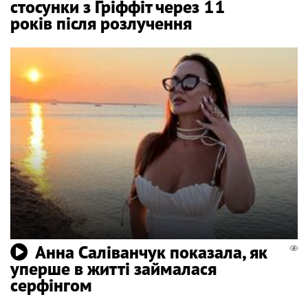
стосунки з Гріффіт через 11
років після розлучення
Анна Саліванчук показала, як
уперше в житті займалася
серфінгом