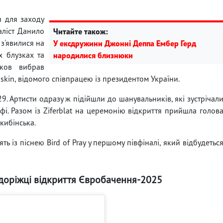
и для заходу
аліст Данило
Читайте також:
з'явилися на
У ексдружини Джонні Деппа Ембер Герд
х блузках та
народилися близнюки
ков вибрав
kin, відомого співпрацею із президентом України.
. Артисти одразу ж підійшли до шанувальників, які зустрічал
фі. Разом із Ziferblat на церемонію відкриття прийшла голов
кибінська.
ь із піснею Bird of Pray у першому півфіналі, який відбудетьс
 доріжці відкриття Євробачення-2025