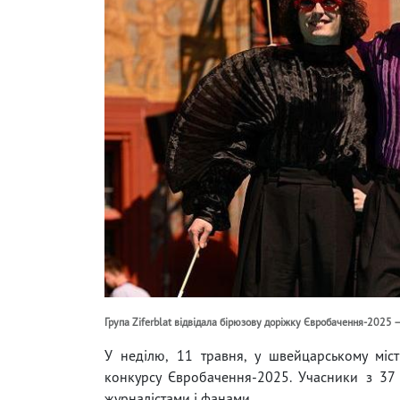
Група Ziferblat відвідала бірюзову доріжку Євробачення-2025 —
У неділю, 11 травня, у швейцарському міст
конкурсу Євробачення-2025. Учасники з 37
журналістами і фанами.