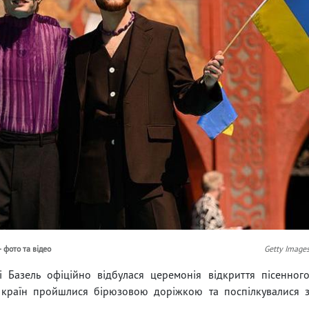
 фото та відео
Getty Image
і Базель офіційно відбулася церемонія відкриття пісенног
 країн пройшлися бірюзовою доріжкою та поспілкувалися 