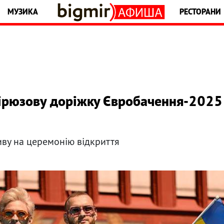
МУЗИКА
РЕСТОРАНИ
 бірюзову доріжку Євробачення-2025
иву на церемонію відкриття