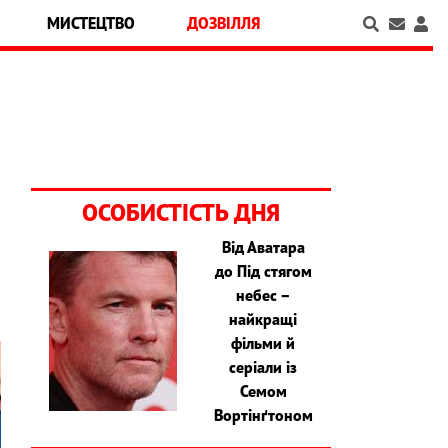
МИСТЕЦТВО
ДОЗВІЛЛЯ
ОСОБИСТІСТЬ ДНЯ
Від Аватара
до Під стягом
небес –
найкращі
фільми й
серіали із
Семом
Вортінґтоном