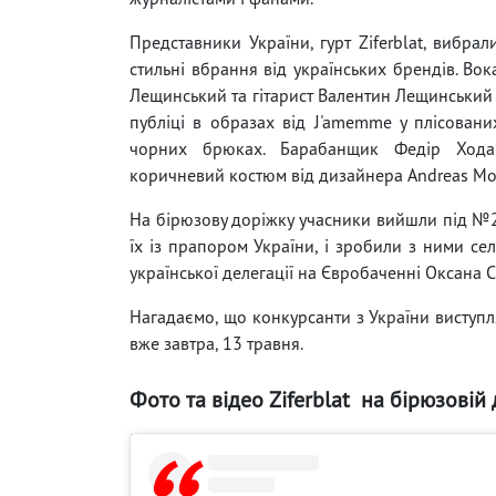
Представники України, гурт Ziferblat, вибрал
стильні вбрання від українських брендів. Вок
Лещинський та гітарист Валентин Лещинський 
публіці в образах від J'amemme у плісовани
чорних брюках. Барабанщик Федір Хода
коричневий костюм від дизайнера Andreas Mos
На бірюзову доріжку учасники вийшли під №29
їх із прапором України, і зробили з ними сел
української делегації на Євробаченні Оксана С
Нагадаємо, що конкурсанти з України виступлят
вже завтра, 13 травня.
Фото та відео Ziferblat
на бірюзовій