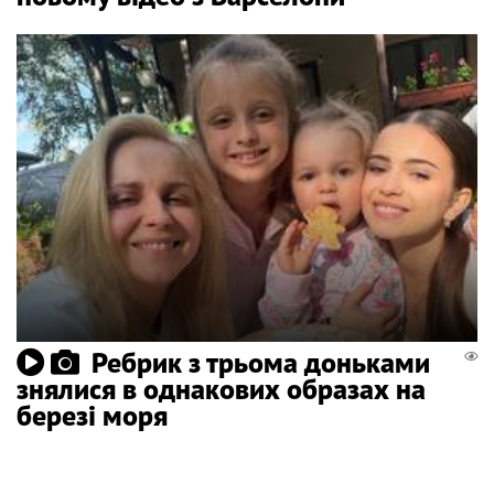
Ребрик з трьома доньками
знялися в однакових образах на
березі моря