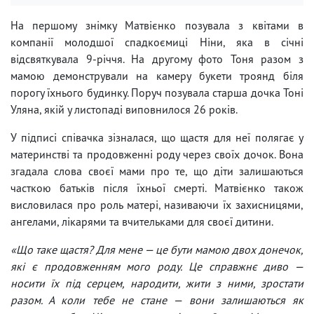
На першому знімку Матвієнко позувала з квітами в
компанії молодшої спадкоємиці Ніни, яка в січні
відсвяткувала 9-річчя. На другому фото Тоня разом з
мамою демонстрували на камеру букети троянд біля
порогу їхнього будинку. Поруч позувала старша дочка Тоні
Уляна, якій у листопаді виповнилося 26 років.
У підписі співачка зізналася, що щастя для неї полягає у
материнстві та продовженні роду через своїх дочок. Вона
згадала слова своєї мами про те, що діти залишаються
часткою батьків після їхньої смерті. Матвієнко також
висловилася про роль матері, називаючи їх захисницями,
ангелами, лікарями та вчительками для своєї дитини.
«Що таке щастя? Для мене — це бути мамою двох донечок,
які є продовженням мого роду. Це справжнє диво —
носити їх під серцем, народити, жити з ними, зростати
разом. А коли тебе не стане — вони залишаються як