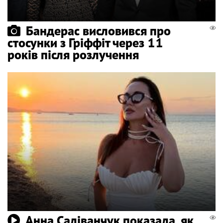
Бандерас висловився про
стосунки з Гріффіт через 11
років після розлучення
Анна Саліванчук показала, як