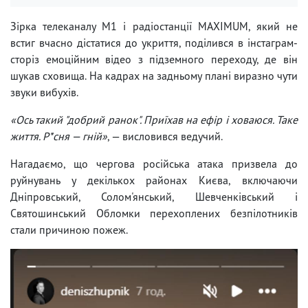
Зірка телеканалу М1 і радіостанції MAXIMUM, який не
встиг вчасно дістатися до укриття, поділився в інстаграм-
сторіз емоційним відео з підземного переходу, де він
шукав сховища. На кадрах на задньому плані виразно чути
звуки вибухів.
«Ось такий "добрий ранок". Приїхав на ефір і ховаюся. Таке
життя. Р*сня — гній»
, — висловився ведучий.
Нагадаємо, що чергова російська атака призвела до
руйнувань у декількох районах Києва, включаючи
Дніпровський, Солом'янський, Шевченківський і
Святошинський Обломки перехоплених безпілотників
стали причиною пожеж.