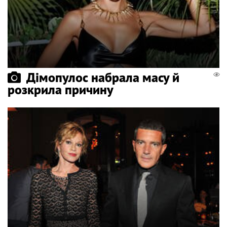
Дімопулос набрала масу й
розкрила причину