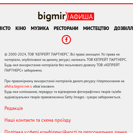
ІСТО
КІНО
МУЗИКА
РЕСТОРАНИ
МИСТЕЦТВО
ДОЗВІЛЛ
© 2000-2024, ТОВ "КЕПРЕЙТ ПАРТНЕРС". Всі права захищені. Усі права на
матеріали, опубліковані на даному ресурсі, належать ТОВ КЕПРЕЙТ ПАРТНЕРС.
Будь-яке використання матеріалів без письмового дозволу ТОВ «КЕПРЕЙТ
ПАРТНЕРС» заборонено.
При правомірному використанні матеріалів даного ресурсу гіперпосилання на
afisha.bigmir.net є
обов'язковим.
Будь-яке копіювання, передрук та відтворення фотографічних творів та/або
аудіовізуальних творів правовласника Getty Images - суворо забороняється.
Редакція
Наші контакти та схема проїзду
Політика у сфері конфіденційності та персональних даних