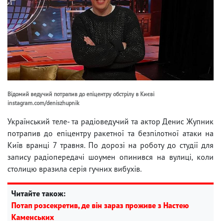
Відомий ведучий потрапив до епіцентру обстрілу в Києві
instagram.com/deniszhupnik
Український теле- та радіоведучий та актор Денис Жупник
потрапив до епіцентру ракетної та безпілотної атаки на
Київ вранці 7 травня. По дорозі на роботу до студії для
запису радіопередачі шоумен опинився на вулиці, коли
столицю вразила серія гучних вибухів.
Читайте також:
Потап розсекретив, де він зараз проживе з Настею
Каменських