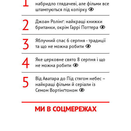
набридло глядачеві, але фільми все
штампуються під копірку
Джоан Ролінґ: найкращі книжки
британки, окрім Гаррі Поттера
Яблучний спас 6 серпня - традиції
та що не можна робити
Яке церковне свято 8 серпня і що
не можна робити
Від Аватара до Під стягом небес –
найкращі фільми й серіали із
Семом Вортінґтоном
МИ В СОЦМЕРЕЖАХ