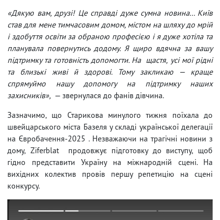
«Дякую вам, друзі! Це справді дуже сумна новина... Київ
став для мене тимчасовим домом, містом на шляху до мрій
і здобуття освіти за обраною професією і я дуже хотіла та
планувала повернутись додому. Я щиро вдячна за вашу
підтримку та готовність допомогти. На щастя, усі мої рідні
та близькі живі й здорові. Тому закликаю — краще
спрямуймо нашу допомогу на підтримку наших
захисників»,
— звернулася до фанів дівчина.
Зазначимо, що Старикова минулого тижня поїхала до
швейцарського міста Базеля у складі української делегації
на Євробачення-2025 . Незважаючи на трагічні новини з
дому, Ziferblat продовжує підготовку до виступу, щоб
гідно представити Україну на міжнародній сцені. На
вихідних колектив провів першу репетицію на сцені
конкурсу.