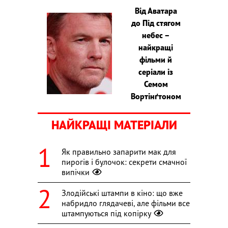
Від Аватара
до Під стягом
небес –
найкращі
фільми й
серіали із
Семом
Вортінґтоном
НАЙКРАЩІ МАТЕРІАЛИ
Як правильно запарити мак для
пирогів і булочок: секрети смачної
випічки
Злодійські штампи в кіно: що вже
набридло глядачеві, але фільми все
штампуються під копірку