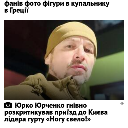
фанів фото фігури в купальнику
в Греції
Юрко Юрченко гнівно
розкритикував приїзд до Києва
лідера гурту «Ногу свело!»