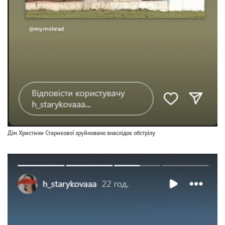
Дім Христини Старикової зруйновано внаслідок обстрілу