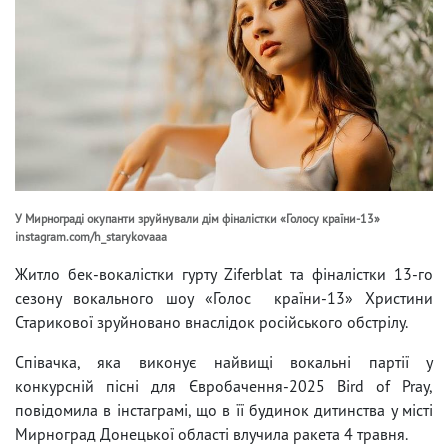
У Мирнограді окупанти зруйнували дім фіналістки «Голосу країни-13»
instagram.com/h_starykovaaa
Житло бек-вокалістки гурту Ziferblat та фіналістки 13-го
сезону вокального шоу «Голос країни-13» Христини
Старикової зруйновано внаслідок російського обстрілу.
Співачка, яка виконує найвищі вокальні партії у
конкурсній пісні для Євробачення-2025 Bird of Pray,
повідомила в інстаграмі, що в її будинок дитинства у місті
Мирноград Донецької області влучила ракета 4 травня.