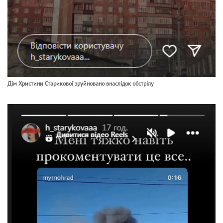
Дім Христини Старикової зруйновано внаслідок обстрілу