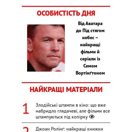
ОСОБИСТІСТЬ ДНЯ
Від Аватара
до Під стягом
небес –
найкращі
фільми й
серіали із
Семом
Вортінґтоном
НАЙКРАЩІ МАТЕРІАЛИ
Злодійські штампи в кіно: що вже
набридло глядачеві, але фільми все
штампуються під копірку
Джоан Ролінґ: найкращі книжки