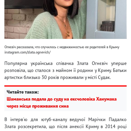
Огнєвіч рассказала, что случилось с недвижимостью ее родителей в Крыму
instagram.com/zlata.ognevich/
Популярна українська співачка Злата Огнєвіч уперше
розповіла, що сталося з майном її родини у Криму. Батьки
артистки близько 30 років проживали у місті Судак.
Читайте також:
Шаманська подала до суду на ексчоловіка Ханумака
через місце проживання сина
В інтерв'ю для ютуб-каналу ведучої Марічки Падалко
Злата розсекретила, що після анексії Криму в 2014 році