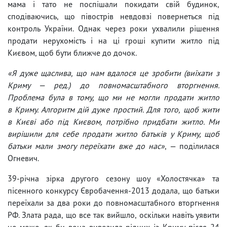
мама і тато не поспішали покидати свій будинок,
сподіваючись, що півострів невдовзі повернеться під
контроль України. Однак через роки ухвалили рішення
продати нерухомість і на ці гроші купити житло під
Києвом, щоб бути ближче до дочок.
«Я дуже щаслива, що нам вдалося це зробити (виїхати з
Криму — ред.) до повномасштабного вторгнення.
Проблема була в тому, що ми не могли продати житло
в Криму. Алгоритм дій дуже простий. Для того, щоб жити
в Києві або під Києвом, потрібно придбати житло. Ми
вирішили для себе продати житло батьків у Криму, щоб
батьки мали змогу переїхати вже до нас»
, — поділилася
Огневич.
39-річна зірка другого сезону шоу «Холостячка» та
пісенного конкурсу Євробачення-2013 додала, що батьки
переїхали за два роки до повномасштабного вторгнення
РФ. Злата рада, що все так вийшло, оскільки навіть уявити
не може, як би вона вивозила рідних із Криму після 24