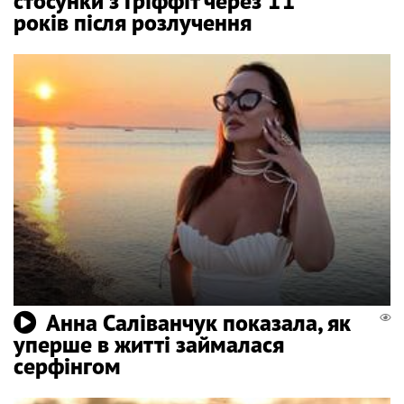
стосунки з Гріффіт через 11
років після розлучення
Анна Саліванчук показала, як
уперше в житті займалася
серфінгом