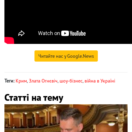
Читайте нас у Google.News
Теги:
Крим
,
Злата Огнєвіч
,
шоу-бізнес
,
війна в Україні
Статті на тему