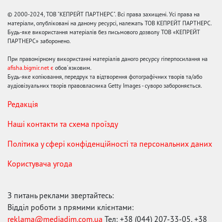
© 2000-2024, ТОВ "КЕПРЕЙТ ПАРТНЕРС". Всі права захищені. Усі права на
матеріали, опубліковані на даному ресурсі, належать ТОВ КЕПРЕЙТ ПАРТНЕРС.
Будь-яке використання матеріалів без письмового дозволу ТОВ «КЕПРЕЙТ
ПАРТНЕРС» заборонено.
При правомірному використанні матеріалів даного ресурсу гіперпосилання на
afisha.bigmir.net є
обов'язковим.
Будь-яке копіювання, передрук та відтворення фотографічних творів та/або
аудіовізуальних творів правовласника Getty Images - суворо забороняється.
Редакція
Наші контакти та схема проїзду
Політика у сфері конфіденційності та персональних даних
Користувача угода
З питань реклами звертайтесь:
Відділ роботи з прямими клієнтами:
reklama@mediadim.com.ua
Тел: +38 (044) 207-33-05, +38