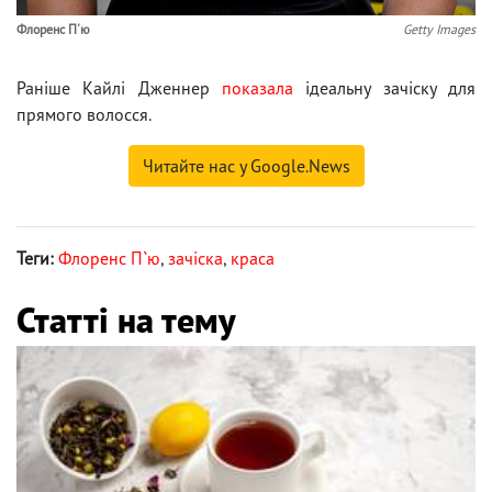
Флоренс П'ю
Getty Images
Раніше Кайлі Дженнер
показала
ідеальну зачіску для
прямого волосся.
Читайте нас у Google.News
Теги:
Флоренс П`ю
,
зачіска
,
краса
Статті на тему