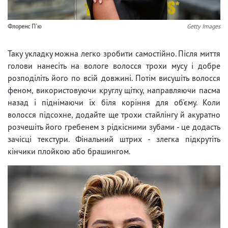
Флоренс П'ю
Getty Images
Таку укладку можна легко зробити самостійно. Після миття
голови нанесіть на вологе волосся трохи мусу і добре
розподіліть його по всій довжині. Потім висушіть волосся
феном, використовуючи круглу щітку, направляючи пасма
назад і піднімаючи їх біля коріння для об'єму. Коли
волосся підсохне, додайте ще трохи стайлінгу й акуратно
розчешіть його гребенем з рідкісними зубами - це додасть
зачісці текстури. Фінальний штрих - злегка підкрутіть
кінчики плойкою або брашингом.