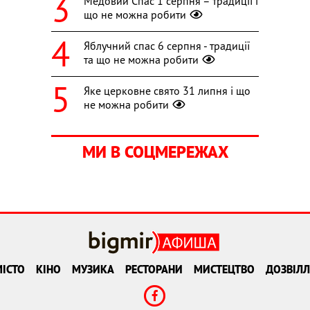
Медовий Спас 1 серпня – традиції і
що не можна робити
Яблучний спас 6 серпня - традиції
та що не можна робити
Яке церковне свято 31 липня і що
не можна робити
МИ В СОЦМЕРЕЖАХ
ІСТО
КІНО
МУЗИКА
РЕСТОРАНИ
МИСТЕЦТВО
ДОЗВІЛЛ