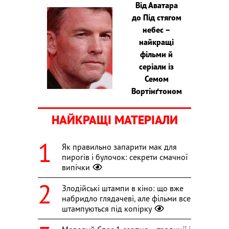
Від Аватара
до Під стягом
небес –
найкращі
фільми й
серіали із
Семом
Вортінґтоном
НАЙКРАЩІ МАТЕРІАЛИ
Як правильно запарити мак для
пирогів і булочок: секрети смачної
випічки
Злодійські штампи в кіно: що вже
набридло глядачеві, але фільми все
штампуються під копірку