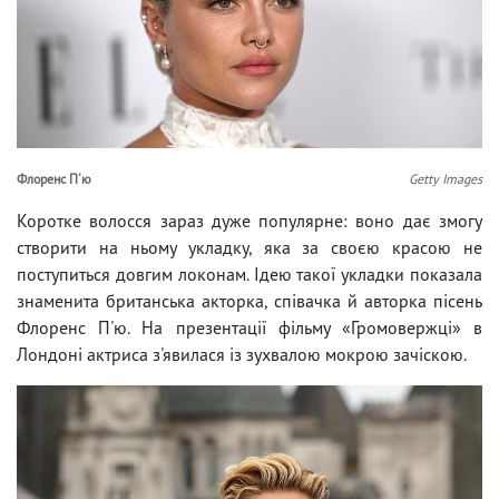
Флоренс П'ю
Getty Images
Коротке волосся зараз дуже популярне: воно дає змогу
створити на ньому укладку, яка за своєю красою не
поступиться довгим локонам. Ідею такої укладки показала
знаменита британська акторка, співачка й авторка пісень
Флоренс П'ю. На презентації фільму «Громовержці» в
Лондоні актриса з'явилася із зухвалою мокрою зачіскою.