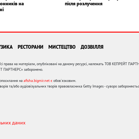
онників на
після розлучення
ні
УЗИКА
РЕСТОРАНИ
МИСТЕЦТВО
ДОЗВІЛЛЯ
сі права на матеріали, опубліковані на даному ресурсі, належать ТОВ КЕПРЕЙТ ПАРТ
ЙТ ПАРТНЕРС» заборонено.
ерпосилання на
afisha.bigmir.net є
обов'язковим.
орів та/або аудіовізуальних творів правовласника Getty Images - суворо забороняєтьс
льних даних