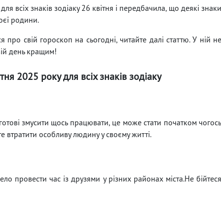
для всіх знаків зодіаку 26 квітня і передбачила, що деякі знак
оєї родини.
 про свій гороскоп на сьогодні, читайте далі статтю. У ній н
вій день кращим!
тня 2025 року для всіх знаків зодіаку
готові змусити щось працювати, це може стати початком чогос
е втратити особливу людину у своєму житті.
ло провести час із друзями у різних районах міста.Не бійтес