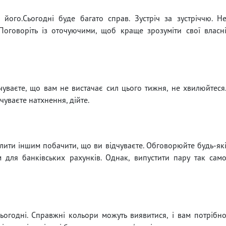
 його.Сьогодні буде багато справ. Зустріч за зустріччю. Н
оговоріть із оточуючими, щоб краще зрозуміти свої власн
чуваєте, що вам не вистачає сил цього тижня, не хвилюйтеся
уваєте натхнення, дійте.
лити іншим побачити, що ви відчуваєте. Обговорюйте будь-як
 для банківських рахунків. Однак, випустити пару так сам
сьогодні. Справжні кольори можуть виявитися, і вам потрібн