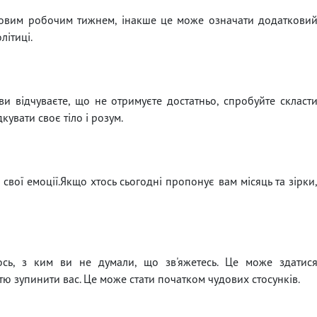
новим робочим тижнем, інакше це може означати додаткови
літиці.
и відчуваєте, що не отримуєте достатньо, спробуйте скласт
увати своє тіло і розум.
свої емоції.Якщо хтось сьогодні пропонує вам місяць та зірки
сь, з ким ви не думали, що зв'яжетесь. Це може здатис
ю зупинити вас. Це може стати початком чудових стосунків.