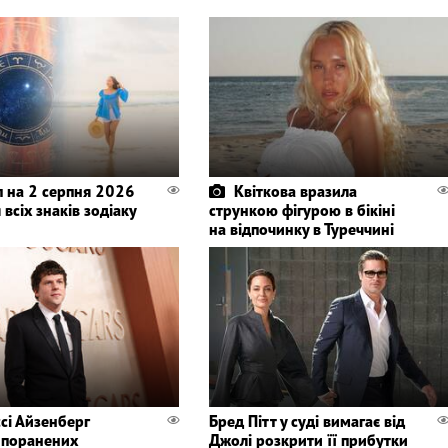
п на 2 серпня 2026
Квіткова вразила
 всіх знаків зодіаку
стрункою фігурою в бікіні
на відпочинку в Туреччині
сі Айзенберг
Бред Пітт у суді вимагає від
в поранених
Джолі розкрити її прибутки