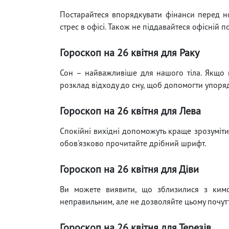
Постарайтеся впорядкувати фінанси перед 
стрес в офісі. Також не піддавайтеся офісній по
Гороскоп на 26 квітня для Раку
Сон – найважливіше для нашого тіла. Якщо в
розклад відходу до сну, щоб допомогти упорядк
Гороскоп на 26 квітня для Лева
Спокійні вихідні допоможуть краще зрозуміти 
обов'язково прочитайте дрібний шрифт.
Гороскоп на 26 квітня для Діви
Ви можете виявити, що зблизилися з кимо
неправильним, але не дозволяйте цьому почутт
Гороскоп на 26 квітня для Терезів