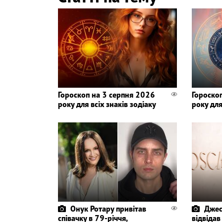
Гороскоп на 3 серпня 2026
Гороско
року для всіх знаків зодіаку
року для
Онук Ротару привітав
Джес
співачку в 79-річчя,
відвіда