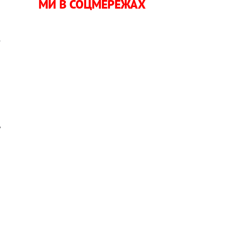
МИ В СОЦМЕРЕЖАХ
и
е
ь
я