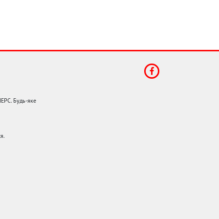
НЕРС. Будь-яке
я.