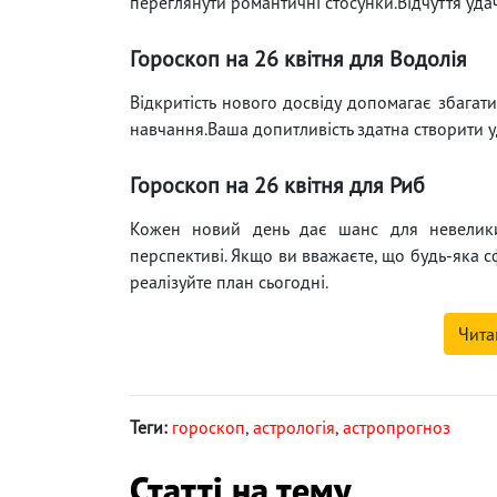
переглянути романтичні стосунки.Відчуття удач
Гороскоп на 26 квітня для Водолія
Відкритість нового досвіду допомагає збагат
навчання.Ваша допитливість здатна створити у
Гороскоп на 26 квітня для Риб
Кожен новий день дає шанс для невеликих
перспективі. Якщо ви вважаєте, що будь-яка 
реалізуйте план сьогодні.
Чита
Теги:
гороскоп
,
астрологія
,
астропрогноз
Статті на тему