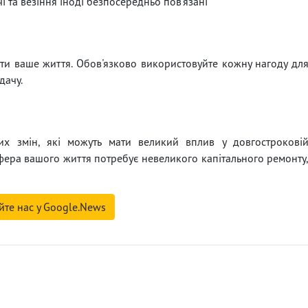
і та везіння іноді безпосередньо пов'язані
ити ваше життя. Обов'язково використовуйте кожну нагоду дл
дачу.
 змін, які можуть мати великий вплив у довгострокові
сфера вашого життя потребує невеликого капітального ремонту
йте нас у Google.News