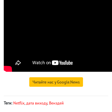
Читайте нас у Google.News
Теги:
Netflix
,
дата виходу
,
Венздей