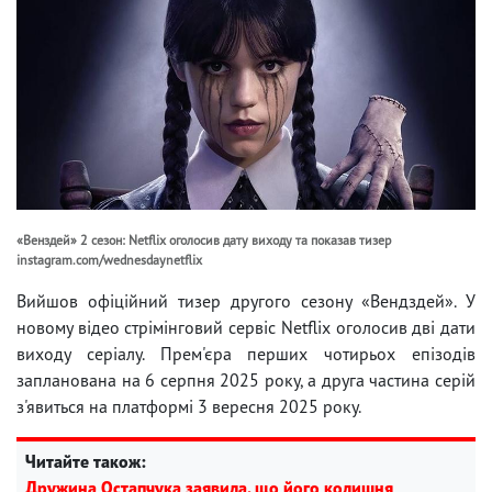
«Венздей» 2 сезон: Netflix оголосив дату виходу та показав тизер
instagram.com/wednesdaynetflix
Вийшов офіційний тизер другого сезону «Вендздей». У
новому відео стрімінговий сервіс Netflix оголосив дві дати
виходу серіалу. Прем'єра перших чотирьох епізодів
запланована на 6 серпня 2025 року, а друга частина серій
з'явиться на платформі 3 вересня 2025 року.
Читайте також:
Дружина Остапчука заявила, що його колишня