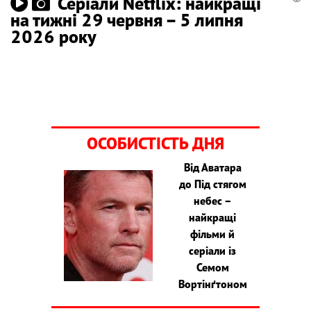
Серіали Netflix: найкращі
на тижні 29 червня – 5 липня
2026 року
ОСОБИСТІСТЬ ДНЯ
Від Аватара
до Під стягом
небес –
найкращі
фільми й
серіали із
Семом
Вортінґтоном