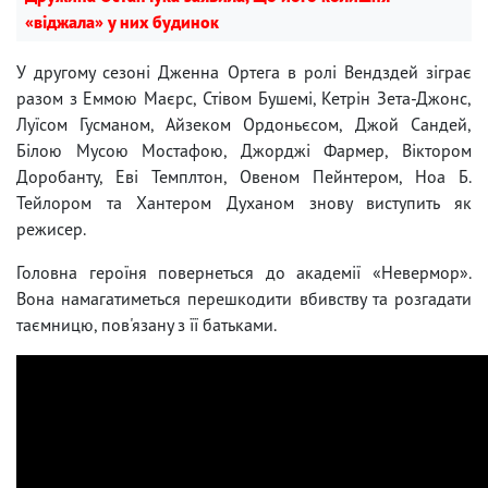
«віджала» у них будинок
У другому сезоні Дженна Ортега в ролі Вендздей зіграє
разом з Еммою Маєрс, Стівом Бушемі, Кетрін Зета-Джонс,
Луїсом Гусманом, Айзеком Ордоньєсом, Джой Сандей,
Білою Мусою Мостафою, Джорджі Фармер, Віктором
Доробанту, Еві Темплтон, Овеном Пейнтером, Ноа Б.
Тейлором та Хантером Духаном знову виступить як
режисер.
Головна героїня повернеться до академії «Невермор».
Вона намагатиметься перешкодити вбивству та розгадати
таємницю, пов'язану з її батьками.