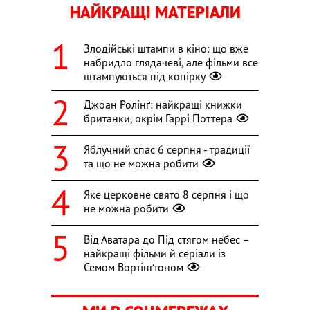
НАЙКРАЩІ МАТЕРІАЛИ
Злодійські штампи в кіно: що вже
набридло глядачеві, але фільми все
штампуються під копірку
Джоан Ролінґ: найкращі книжки
британки, окрім Гаррі Поттера
Яблучний спас 6 серпня - традиції
та що не можна робити
Яке церковне свято 8 серпня і що
не можна робити
Від Аватара до Під стягом небес –
найкращі фільми й серіали із
Семом Вортінґтоном