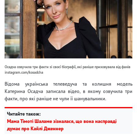
Осадча озвучила три факти зі своєї біографії, які раніше приховувала від фанів
instagram.com/kosadcha
Відома українська телеведуча та колишня модель
Катерина Осадча записала відео, в якому озвучила три
факти, про які раніше не чули її шанувальники.
Читайте також:
Мама Тімоті Шаламе зізналася, що вона насправді
думає про Кайлі Дженнер