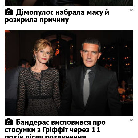
Дімопулос набрала масу й
розкрила причину
Бандерас висловився про
стосунки з Гріффіт через 11
років після розлучення