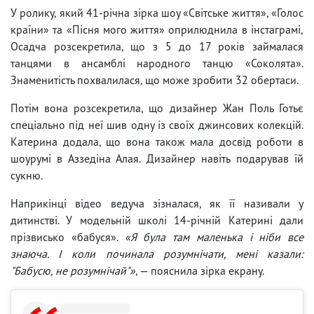
У ролику, який 41-річна зірка шоу «Світське життя», «Голос
країни» та «Пісня мого життя» оприлюднила в інстаграмі,
Осадча розсекретила, що з 5 до 17 років займалася
танцями в ансамблі народного танцю «Соколята».
Знаменитість похвалилася, що може зробити 32 обертаси.
Потім вона розсекретила, що дизайнер Жан Поль Готьє
спеціально під неї шив одну із своїх джинсових колекцій.
Катерина додала, що вона також мала досвід роботи в
шоурумі в Аззедіна Алая. Дизайнер навіть подарував їй
сукню.
Наприкінці відео ведуча зізналася, як її називали у
дитинстві. У модельній школі 14-річній Катерині дали
прізвисько «бабуся».
«Я була там маленька і ніби все
знаюча. І коли починала розумнічати, мені казали:
"Бабусю, не розумнічай"»
, — пояснила зірка екрану.