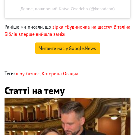
Допис, поширений Katya Osadcha (@kosadcha)
Раніше ми писали, що
зірка «Будиночка на щастя» Віталіна
Біблів вперше вийшла заміж.
Читайте нас у Google.News
Теги:
шоу-бізнес
,
Катерина Осадча
Статті на тему