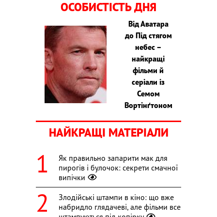
ОСОБИСТІСТЬ ДНЯ
Від Аватара
до Під стягом
небес –
найкращі
фільми й
серіали із
Семом
Вортінґтоном
НАЙКРАЩІ МАТЕРІАЛИ
Як правильно запарити мак для
пирогів і булочок: секрети смачної
випічки
Злодійські штампи в кіно: що вже
набридло глядачеві, але фільми все
штампуються під копірку