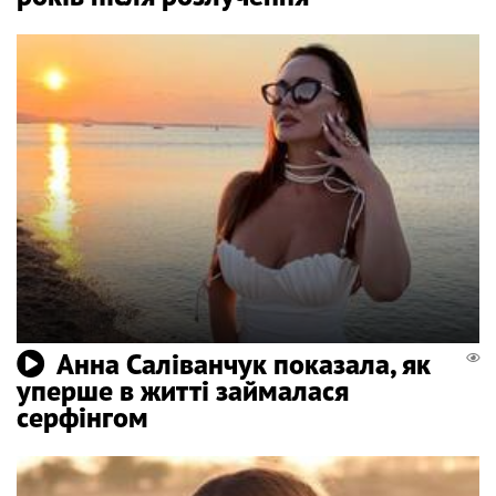
Анна Саліванчук показала, як
уперше в житті займалася
серфінгом