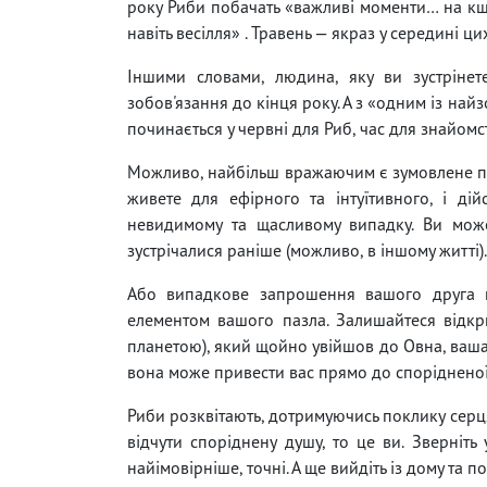
року Риби побачать «важливі моменти… на кшт
навіть весілля» . Травень — якраз у середині цих
Іншими словами, людина, яку ви зустрінет
зобов'язання до кінця року. А з «одним із на
починається у червні для Риб, час для знайомс
Можливо, найбільш вражаючим є зумовлене поч
живете для ефірного та інтуїтивного, і ді
невидимому та щасливому випадку. Ви може
зустрічалися раніше (можливо, в іншому житті).
Або випадкове запрошення вашого друга м
елементом вашого пазла. Залишайтеся відк
планетою), який щойно увійшов до Овна, ваша 
вона може привести вас прямо до спорідненої
Риби розквітають, дотримуючись поклику серця
відчути споріднену душу, то це ви. Зверніть 
найімовірніше, точні. А ще вийдіть із дому та п