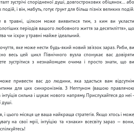
алт зустрічі спорідненої душі, довгострокових обіцянок… аб
 подій, і він, мабуть, готує ґрунт для більш пізніх великих подій
е в травні, цілком може виявитися тим, з ким ви укласт
йзолотіших періодів вашого любовного життя за десятиліття», щ
тва чи іскри у травні майже ідеальний.
уття, яке може нести будь-який новий зв'язок зараз. Риби, в
йсно весь цей цикл Північного вузла спонукає вас довірят
те зустрітися з незнайомцем очима і просто знати, що в
оже привести вас до людини, яка здасться вам відсутні
ритими для цих синхронізмів. З Нептуном (вашою правлячо
інтуїція сильна і шукає нового напряму. Прислухайтеся до неї 
 душі.
, і цього місяця це ваша найкраща стратегія. Якщо хтось і мож
увагу на свої мрії, інтуїцію та «знаки» всесвіту зараз — вони
оспілкуйтесь!