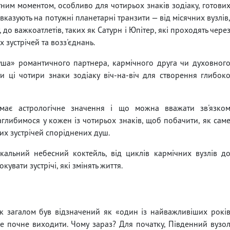
ним моментом, особливо для чотирьох знаків зодіаку, готови
вказують на потужні планетарні транзити — від місячних вузлів
до важкоатлетів, таких як Сатурн і Юпітер, які проходять чере
 зустрічей та возз'єднань.
уша» романтичного партнера, кармічного друга чи духовног
сти ці чотири знаки зодіаку віч-на-віч для створення глибок
має астрологічне значення і що можна вважати зв'язко
аглибимося у кожен із чотирьох знаків, щоб побачити, як сам
цих зустрічей споріднених душ.
кальний небесний коктейль, від циклів кармічних вузлів д
увати зустрічі, які змінять життя.
ік загалом був відзначений як «один із найважливіших рокі
все почне виходити. Чому зараз? Для початку, Південний вузо