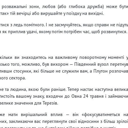
а розважальні зони, любов (або глибока дружба) може бут
так» тій вечірці або вирушайте у поїздку на вихідні.
ися з ледь помітного. І не засмучуйтесь, якщо справи не підут
 як приплив удачі, якому потім потрібен час, щоб розвинутися.
оскільки ви знаходитесь на важливому поворотному моменті 
изько того, можливо, був вихором — Південний вузол перетну
стивши стосунки, які більше не служили вам, а Плутон розпоча
ого сектора.
не та людина, якою були раніше. Тепер настає наступна велик
тистоїть вашому знаку, входячи до Овна 24 травня і займаюч
велике значення для Терезів.
же мати вирішальний вплив — він «фокусуватиметься н
них, закликаючи вас переглянути свої відносини з більш зріло
о поглянути на те, що (і хто) вам дійсно потрібно в житті».