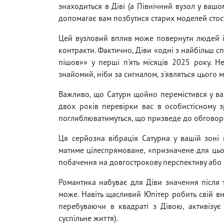
знаходиться в Діві (а Північний вузол у ваш
допомагає вам позбутися старих моделей стосу
Цей вузловий вплив може повернути людей і
контракти. Фактично, Діви «одні з найбільш с
пішов»» у перші п'ять місяців 2025 року. Н
знайомий, ніби за сигналом, з'являться цього 
Важливо, що Сатурн щойно перемістився у ваш
двох років перевірки вас в особистісному з
поглиблюватимуться, що призведе до обговоре
Ця серйозна вібрація Сатурна у вашій зоні 
матиме цілеспрямоване, «призначене для цьо
побачення на довгострокову перспективу або 
Романтика набуває для Діви значення після 
може. Навіть щасливий Юпітер робить свій вн
перебуваючи в квадраті з Дівою, активізує 
суспільне життя).