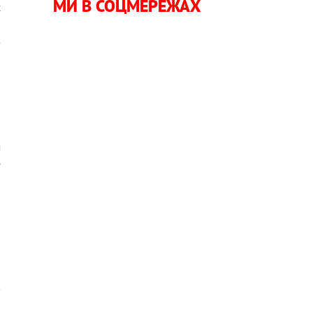
МИ В СОЦМЕРЕЖАХ
х
,
з
о
о
м
е
о
в
л