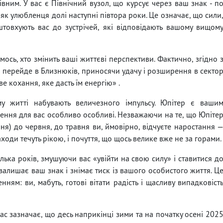
вним. У вас є Північний вузол, що курсує через ваш знак - п
 як улюбленця долі наступні півтора роки. Це означає, що сили
товхують вас до зустрічей, які відповідають вашому вищом
мось, хто змінить ваші життєві перспективи. Фактично, згідно 
 перейде в Близнюків, приносячи удачу і розширення в секто
ве кохання, яке дасть їм енергію» .
у житті набувають величезного імпульсу. Юпітер є ваши
ення для вас особливо особливі. Незважаючи на те, що Юпіте
ня) до червня, до травня ви, ймовірно, відчуєте наростання 
ходи течуть рікою, і почуття, що щось велике вже не за горами.
ілька років, змушуючи вас «увійти на свою силу» і ставитися д
залишає ваш знак і знімає тиск із вашого особистого життя. Ц
ям: ви, мабуть, готові вітати радість і щасливу випадковіст
мас зазначає, що десь наприкінці зими та на початку осені 202