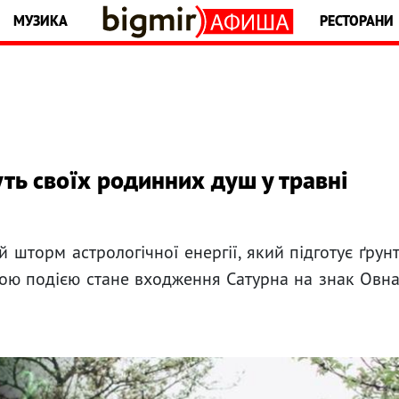
МУЗИКА
РЕСТОРАНИ
уть своїх родинних душ у травні
 шторм астрологічної енергії, який підготує ґрун
ною подією стане входження Сатурна на знак Овн