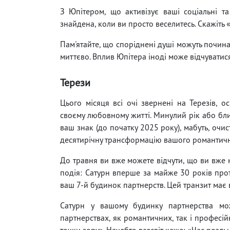
З Юпітером, що активізує ваші соціальні т
знайдена, коли ви просто веселитесь. Скажіть «
Пам'ятайте, що споріднені душі можуть починат
миттєво. Вплив Юпітера іноді може відчуватися
Терези
Цього місяця всі очі звернені на Терезів, 
своєму любовному житті. Минулий рік або бл
ваш знак (до початку 2025 року), мабуть, очи
десятирічну трансформацію вашого романтичн
До травня ви вже можете відчути, що ви вже 
подія: Сатурн вперше за майже 30 років про
ваш 7-й будинок партнерств. Цей транзит має 
Сатурн у вашому будинку партнерства мо
партнерствах, як романтичних, так і професій
точки зору». Начебто всесвіт каже: «Час реальн