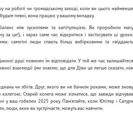
шу на роботі чи громадському заході, коли ви цього найменш
 будьте певні, вона працює у вашому випадку.
аланс між зусиллями та капітуляцією. Ви проробили мас
 за це!), і зараз саме час відкритися і застосувати ці уроки
ими: самотні люди стають більш вибірковими та «віддают
динної душі повинен їм відповідати. У той же час залишайтес
жної взаємодії (ми знаємо, що для Діви це легше сказати, ні
єднань чи збігів. Друг, якого ви не бачили роками, може знов
ім колегою; Старий колега може зізнатися, що завжди відчува
ні у ваш гобелен 2025 року. Пам'ятайте, коли Юпітер і Сатур
, люди, яких ви зустрічаєте, можуть вас навчити.