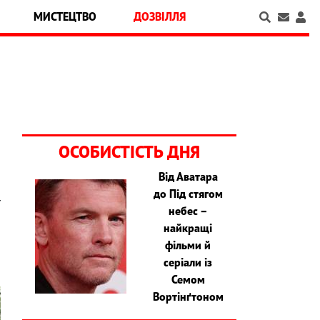
МИСТЕЦТВО
ДОЗВІЛЛЯ
ОСОБИСТІСТЬ ДНЯ
Від Аватара
до Під стягом
т
небес –
а
найкращі
фільми й
серіали із
Семом
Вортінґтоном