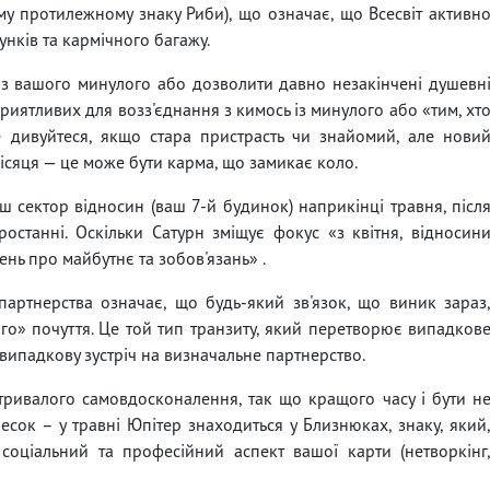
ому протилежному знаку Риби), що означає, що Всесвіт активн
нків та кармічного багажу.
з вашого минулого або дозволити давно незакінчені душевн
приятливих для возз'єднання з кимось із минулого або «тим, хт
е дивуйтеся, якщо стара пристрасть чи знайомий, але нови
місяця — це може бути карма, що замикає коло.
 сектор відносин (ваш 7-й будинок) наприкінці травня, післ
ростанні. Оскільки Сатурн зміщує фокус «з квітня, відносин
нь про майбутнє та зобов'язань» .
партнерства означає, що будь-який зв'язок, що виник зараз
го» почуття. Це той тип транзиту, який перетворює випадков
випадкову зустріч на визначальне партнерство.
тривалого самовдосконалення, так що кращого часу і бути н
есок – у травні Юпітер знаходиться у Близнюках, знаку, який
соціальний та професійний аспект вашої карти (нетворкінг