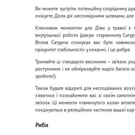
Ви можете зустріти потенційну споріднену ду
очікуєте. Доля діє несповідними шляхами, але
Ключовим моментом для Діви у травні є б
внутрішньої роботи (дякую старанному Сатурну
Вплив Сатурна спонукає вас бути навмисн
пріоритет стабільності» у коханні, і це добре.
Тримайте ці стандарти високими – зв'язок ро
доступними і не обмірковуйте надто багато ко
зробити!).
Також будьте відкриті для несподіваних возз'
з'явитися і познайомити вас зі своїм самотн
зв'язок. Ці моменти «замкнутого кола» вплете
поєднуються в реляційних частинах вашої карти
Риби