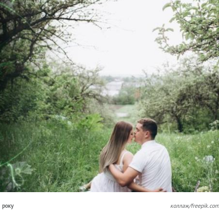
5 року
коллаж/freepik.co