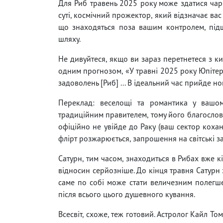
Для Риб травень 2025 року може здатися чарі
суті, космічний прожектор, який відзначає вас
що знаходяться поза вашим контролем, підш
шляху.
Не дивуйтеся, якщо ви зараз перетнетеся з ки
одним прогнозом, «У травні 2025 року Юпітер
задоволень [Риб] ... В ідеальний час прийде но
Переклад: веселощі та романтика у вашом
традиційним правителем, тому його благослов
офіційно не увійде до Раку (ваш сектор кохан
флірт розжарюється, запрошення на світські за
Сатурн, тим часом, знаходиться в Рибах вже к
відносин серйозніше. До кінця травня Сатурн 
саме по собі може стати величезним полегшенн
після всього цього душевного кування.
Всесвіт, схоже, теж готовий. Астролог Кайл То