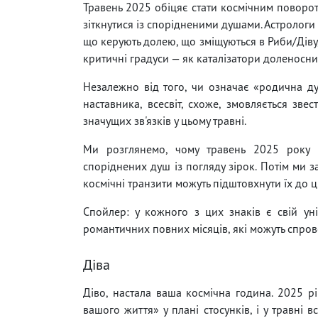
Травень 2025 обіцяє стати космічним поворот
зіткнутися із спорідненими душами. Астрологи 
що керують долею, що зміщуються в Риби/Діву, 
критичні градуси — як каталізатори доленосних
Незалежно від того, чи означає «родична д
наставника, всесвіт, схоже, змовляється зве
значущих зв'язків у цьому травні.
Ми розглянемо, чому травень 2025 року 
споріднених душ із погляду зірок. Потім ми з
космічні транзити можуть підштовхнути їх до 
Спойлер: у кожного з цих знаків є свій уні
романтичних повних місяців, які можуть спровок
Діва
Діво, настала ваша космічна година. 2025 р
вашого життя» у плані стосунків, і у травні 