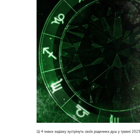
Ці 4 знаки зодіаку зустрінуть своїх родинних душ у травні 202